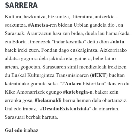
SARRERA
Kultura, hezkuntza, hizkuntza, literatura, antzerkia...
#Ametsa
sorkuntza.
-ren bidean Urbian gaudela dio Jon
Sarasuak. Arantzazun hasi zen bidea, duela lau hamarkada
#olatu
eta Edorta Jimenezek "indar kosmiko" deitu dion
batek ireki zuen. Fondan dago euskalgintza, Aizkorrirako
aldatsa gogorra dela jakinda eta, gainera, behe-laino
artean, gogoetan. Sarasuaren simil mendizaleak irekitzen
#EKT
du Euskal Kulturgintza Transmisioaren (
) bueltan
#Aukera
kateatutako gomuta soka. "
historikoa" ikusten du
#katebegia
Kike Amonarrizek egungo
-n, baikor zein
#belaunaldi
erronka gose,
berria hemen dela ohartaraziz.
#DesafioExistentziala
Gal edo irabaz,
" da oinarrian,
Sarasuari berbak hartuta.
Gal edo irabaz