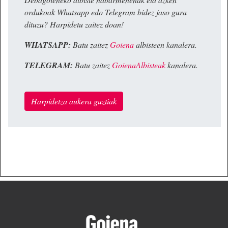
ordukoak Whatsapp edo Telegram bidez jaso gura
dituzu? Harpidetu zaitez doan!
WHATSAPP:
Batu zaitez
Goiena
albisteen kanalera.
TELEGRAM:
Batu zaitez
GoienaAlbisteak
kanalera.
Harpidetza aukera guztiak