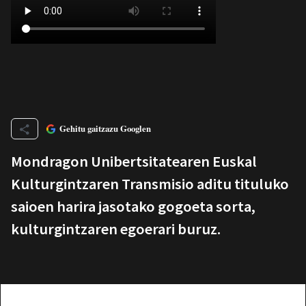
Gehitu gaitzazu Googlen
Mondragon Unibertsitatearen Euskal
Kulturgintzaren Transmisio aditu tituluko
saioen harira jasotako gogoeta sorta,
kulturgintzaren egoerari buruz.