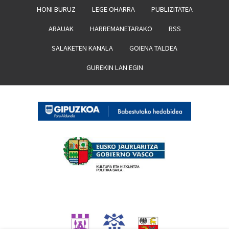
HONI BURUZ
LEGE OHARRA
PUBLIZITATEA
ARAUAK
HARREMANETARAKO
RSS
SALAKETEN KANALA
GOIENA TALDEA
GUREKIN LAN EGIN