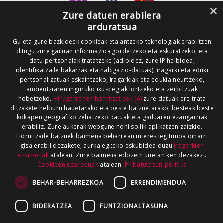
×
Zure datuen erabilera
arduratsua
Gu eta gure bazkideek cookieak eta antzeko teknologiak erabiltzen
ditugu zure gailuan informazioa gordetzeko eta eskuratzeko, eta
datu pertsonalak tratatzeko (adibidez, zure IP helbidea,
identifikatzaile bakarrak eta nabigazio-datuak), iragarki eta eduki
pertsonalizatuak eskaintzeko, iragarkiak eta edukia neurtzeko,
audientziaren inguruko ikuspegiak lortzeko eta zerbitzuak
hobetzeko.
Hirugarrenen hornitzaileek (4)
zure datuak ere trata
ditzakete helburu hauetarako eta beste batzuetarako, besteak beste
kokapen geografiko zehatzeko datuak eta gailuaren ezaugarriak
erabiliz. Zure aukerak webgune honi soilik aplikatzen zaizkio.
Hornitzaile batzuek baimena beharrean interes legitimoa oinarri
gisa erabil dezakete; aurka egiteko eskubidea duzu
Iragarkien
ezarpenak
atalean. Zure baimena edozein unetan ken dezakezu
Cookieen ezarpenak
atalean.
Pribatutasun-politika
BEHAR-BEHARREZKOA
ERRENDIMENDUA
BIDERATZEA
FUNTZIONALTASUNA