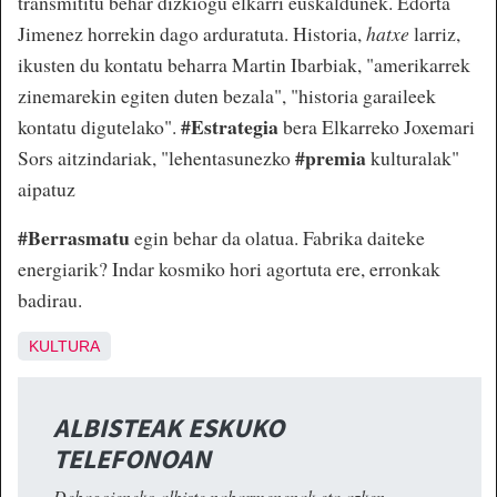
transmititu behar dizkiogu elkarri euskaldunek. Edorta
Jimenez horrekin dago arduratuta. Historia,
hatxe
larriz,
ikusten du kontatu beharra Martin Ibarbiak, "amerikarrek
zinemarekin egiten duten bezala", "historia garaileek
#Estrategia
kontatu digutelako".
bera Elkarreko Joxemari
#premia
Sors aitzindariak, "lehentasunezko
kulturalak"
aipatuz
#Berrasmatu
egin behar da olatua. Fabrika daiteke
energiarik? Indar kosmiko hori agortuta ere, erronkak
badirau.
KULTURA
ALBISTEAK ESKUKO
TELEFONOAN
Debagoieneko albiste nabarmenenak eta azken