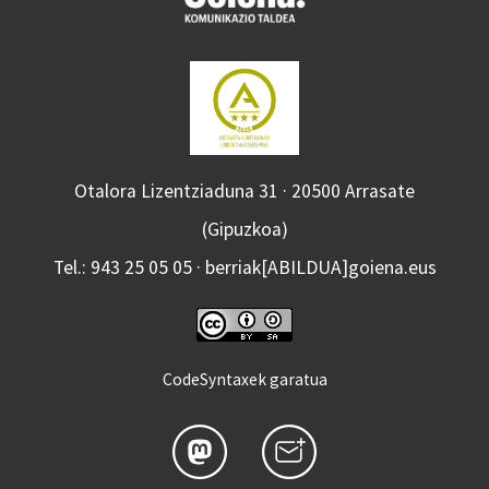
Otalora Lizentziaduna 31 · 20500 Arrasate
(Gipuzkoa)
Tel.: 943 25 05 05 · berriak[ABILDUA]goiena.eus
CodeSyntaxek garatua