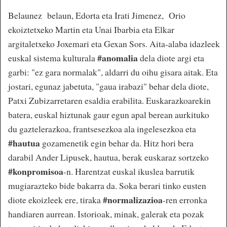
Belaunez belaun, Edorta eta Irati Jimenez, Orio
ekoiztetxeko Martin eta Unai Ibarbia eta Elkar
argitaletxeko Joxemari eta Gexan Sors. Aita-alaba idazleek
#anomalia
euskal sistema kulturala
dela diote argi eta
garbi: "ez gara normalak", aldarri du oihu gisara aitak. Eta
jostari, egunaz jabetuta, "gaua irabazi" behar dela diote,
Patxi Zubizarretaren esaldia erabilita. Euskarazkoarekin
batera, euskal hiztunak gaur egun apal berean aurkituko
du gaztelerazkoa, frantsesezkoa ala ingelesezkoa eta
#hautua
gozamenetik egin behar da. Hitz hori bera
darabil Ander Lipusek, hautua, berak euskaraz sortzeko
#konpromisoa
-n. Harentzat euskal ikuslea barrutik
mugiarazteko bide bakarra da. Soka berari tinko eusten
#normalizazioa
diote ekoizleek ere, tiraka
-ren erronka
handiaren aurrean. Istorioak, minak, galerak eta pozak