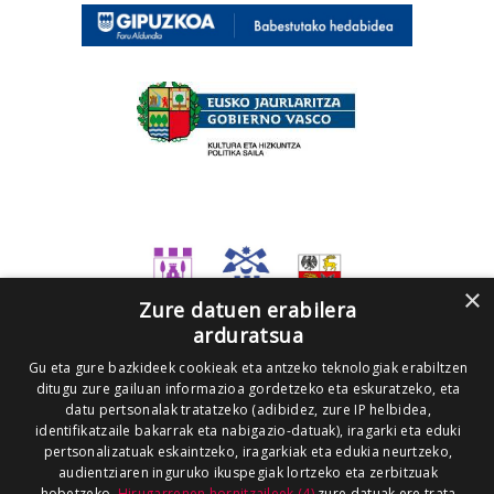
×
Zure datuen erabilera
arduratsua
Gu eta gure bazkideek cookieak eta antzeko teknologiak erabiltzen
ditugu zure gailuan informazioa gordetzeko eta eskuratzeko, eta
datu pertsonalak tratatzeko (adibidez, zure IP helbidea,
identifikatzaile bakarrak eta nabigazio-datuak), iragarki eta eduki
pertsonalizatuak eskaintzeko, iragarkiak eta edukia neurtzeko,
audientziaren inguruko ikuspegiak lortzeko eta zerbitzuak
hobetzeko.
Hirugarrenen hornitzaileek (4)
zure datuak ere trata