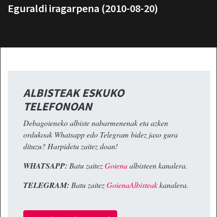
Eguraldi iragarpena (2010-08-20)
ALBISTEAK ESKUKO
TELEFONOAN
Debagoieneko albiste nabarmenenak eta azken
ordukoak Whatsapp edo Telegram bidez jaso gura
dituzu? Harpidetu zaitez doan!
WHATSAPP:
Batu zaitez
Goiena
albisteen kanalera.
TELEGRAM:
Batu zaitez
GoienaAlbisteak
kanalera.