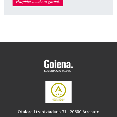
Harpidetza aukera guztiak
Otalora Lizentziaduna 31 · 20500 Arrasate