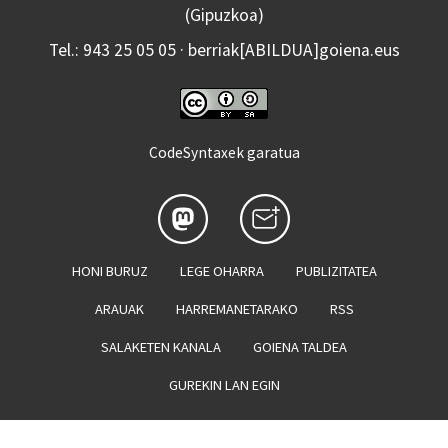
(Gipuzkoa)
Tel.: 943 25 05 05 · berriak[ABILDUA]goiena.eus
CodeSyntaxek garatua
HONI BURUZ
LEGE OHARRA
PUBLIZITATEA
ARAUAK
HARREMANETARAKO
RSS
SALAKETEN KANALA
GOIENA TALDEA
GUREKIN LAN EGIN