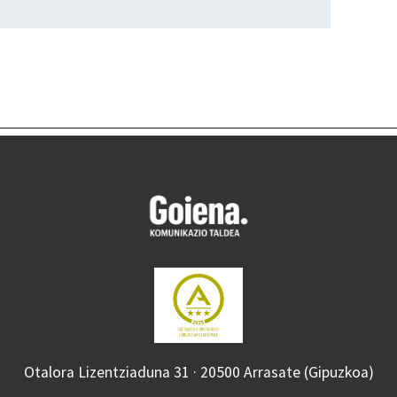
Otalora Lizentziaduna 31 · 20500 Arrasate (Gipuzkoa)