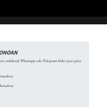
FONOAN
ken ordukoak Whatsapp edo Telegram bidez jaso gura
kanalera.
kanalera.