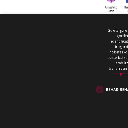
Gu eta gure
gordet
identifika
iragark
hobetzeko
beste batzu
erabili
beharrean 
ezarpen
AIARALDEA
AIKOR
AIURRI
ALEA
BEGITU
ERRAN
EUSKALERRIA IRRA
BEHAR-BEH
KRONIKA
MAILOPE
NOAUA
O