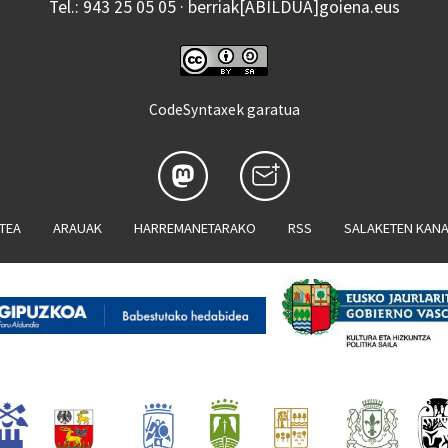
Tel.: 943 25 05 05 · berriak[ABILDUA]goiena.eus
CodeSyntaxek garatua
ATEA
ARAUAK
HARREMANETARAKO
RSS
SALAKETEN KAN