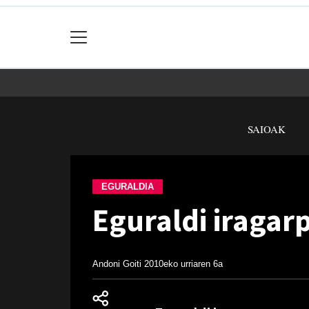
SAIOAK
EGURALDIA
Eguraldi iragar
Andoni Goiti
2010eko urriaren 6a