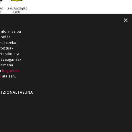
×
 informazioa
lbidea,
skaintzeko,
rbitzuak
etarako eta
 ezaugarriak
 baimena
zu
Iragarkien
k
atalean.
EITIA GUKA
AZKOITIA GUKA
BARRENA
GUKA
GUKA TELEBISTA
HIRUKA
TZIONALTASUNA
Z GUKA
ZUMAIA GUKA
28 KANALA