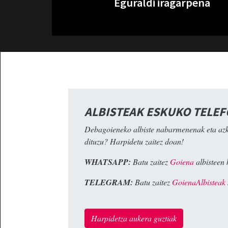
Eguraldi iragarpena
ALBISTEAK ESKUKO TELE
Debagoieneko albiste nabarmenenak eta az
dituzu? Harpidetu zaitez doan!
WHATSAPP:
Batu zaitez
Goiena
albisteen 
TELEGRAM:
Batu zaitez
GoienaAlbisteak
Harpidetza aukera guztiak