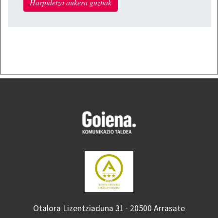
Harpidetza aukera guztiak
Otalora Lizentziaduna 31 · 20500 Arrasate