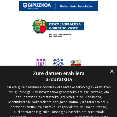
×
Zure datuen erabilera
arduratsua
Gu eta gure bazkideek cookieak eta antzeko teknologiak erabiltzen
ditugu zure gailuan informazioa gordetzeko eta eskuratzeko, eta
datu pertsonalak tratatzeko (adibidez, zure IP helbidea,
identifikatzaile bakarrak eta nabigazio-datuak), iragarki eta eduki
pertsonalizatuak eskaintzeko, iragarkiak eta edukia neurtzeko,
audientziaren inguruko ikuspegiak lortzeko eta zerbitzuak
hobetzeko.
Hirugarrenen hornitzaileek (4)
zure datuak ere trata