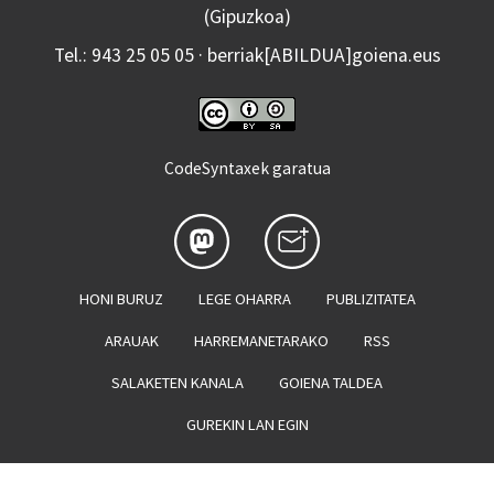
(Gipuzkoa)
Tel.: 943 25 05 05 · berriak[ABILDUA]goiena.eus
CodeSyntaxek garatua
HONI BURUZ
LEGE OHARRA
PUBLIZITATEA
ARAUAK
HARREMANETARAKO
RSS
SALAKETEN KANALA
GOIENA TALDEA
GUREKIN LAN EGIN