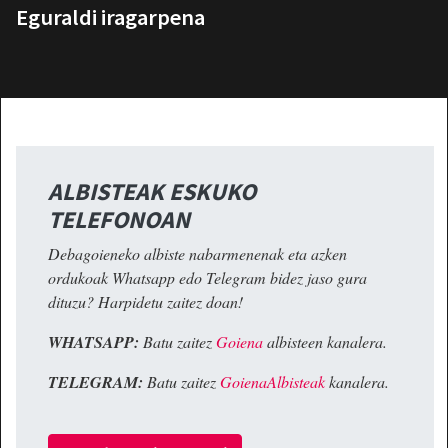
Eguraldi iragarpena
ALBISTEAK ESKUKO
TELEFONOAN
Debagoieneko albiste nabarmenenak eta azken
ordukoak Whatsapp edo Telegram bidez jaso gura
dituzu? Harpidetu zaitez doan!
WHATSAPP:
Batu zaitez
Goiena
albisteen kanalera.
TELEGRAM:
Batu zaitez
GoienaAlbisteak
kanalera.