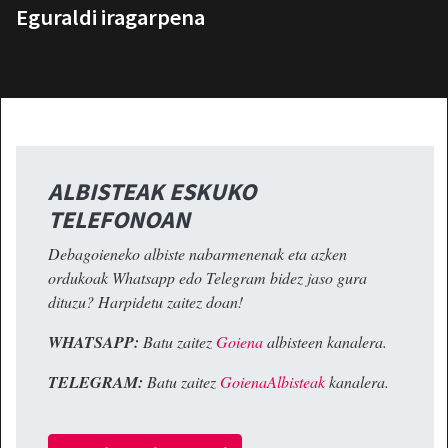
Eguraldi iragarpena
ALBISTEAK ESKUKO
TELEFONOAN
Debagoieneko albiste nabarmenenak eta azken
ordukoak Whatsapp edo Telegram bidez jaso gura
dituzu? Harpidetu zaitez doan!
WHATSAPP:
Batu zaitez
Goiena
albisteen kanalera.
TELEGRAM:
Batu zaitez
GoienaAlbisteak
kanalera.