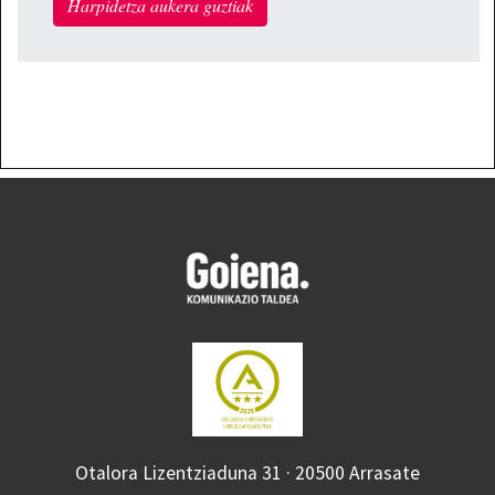
Harpidetza aukera guztiak
Otalora Lizentziaduna 31 · 20500 Arrasate