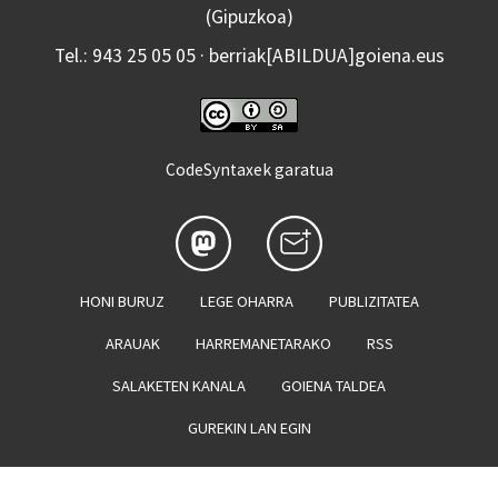
(Gipuzkoa)
Tel.: 943 25 05 05 · berriak[ABILDUA]goiena.eus
CodeSyntaxek garatua
HONI BURUZ
LEGE OHARRA
PUBLIZITATEA
ARAUAK
HARREMANETARAKO
RSS
SALAKETEN KANALA
GOIENA TALDEA
GUREKIN LAN EGIN