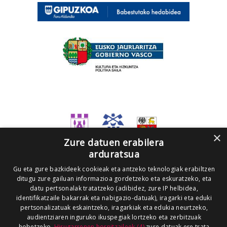
×
Zure datuen erabilera
arduratsua
Gu eta gure bazkideek cookieak eta antzeko teknologiak erabiltzen
ditugu zure gailuan informazioa gordetzeko eta eskuratzeko, eta
datu pertsonalak tratatzeko (adibidez, zure IP helbidea,
identifikatzaile bakarrak eta nabigazio-datuak), iragarki eta eduki
pertsonalizatuak eskaintzeko, iragarkiak eta edukia neurtzeko,
audientziaren inguruko ikuspegiak lortzeko eta zerbitzuak
hobetzeko.
Hirugarrenen hornitzaileek (4)
zure datuak ere trata