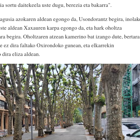
ia sortu daitekeela uste dugu, berezia eta bakarra".
nagusia azokaren aldean egongo da, Usondorantz begira, inolak
ste aldean Xaxauren karpa egongo da, eta hark oholtza
ara begira. Oholtzaren atzean kamerino bat izango dute, bertara
re ez dira faltako Oxirondoko gunean, eta elkarrekin
 dira eliza aldean.