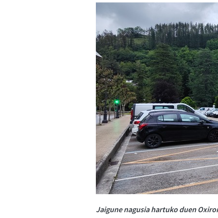
Jaigune nagusia hartuko duen Oxiro