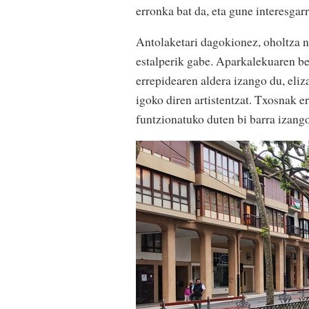
erronka bat da, eta gune interesgarr
Antolaketari dagokionez, oholtza 
estalperik gabe. Aparkalekuaren be
errepidearen aldera izango du, eliz
igoko diren artistentzat. Txosnak e
funtzionatuko duten bi barra izango