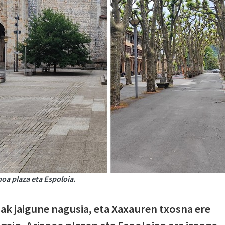
oa plaza eta Espoloia.
ak jaigune nagusia, eta Xaxauren txosna ere