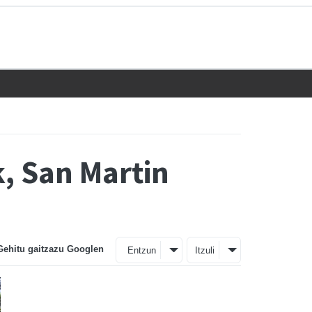
, San Martin
Gehitu gaitzazu Googlen
Entzun
Itzuli