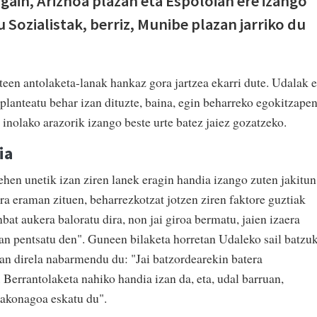
gain, Ariznoa plazan eta Espoloian ere izango
Sozialistak, berriz, Munibe plazan jarriko du
een antolaketa-lanak hankaz gora jartzea ekarri dute. Udalak e
planteatu behar izan dituzte, baina, egin beharreko egokitzape
 inolako arazorik izango beste urte batez jaiez gozatzeko.
ia
hen unetik izan ziren lanek eragin handia izango zuten jakitun
ra eraman zituen, beharrezkotzat jotzen ziren faktore guztiak
bat aukera baloratu dira, non jai giroa bermatu, jaien izaera
n pentsatu den". Guneen bilaketa horretan Udaleko sail batzu
zan direla nabarmendu du: "Jai batzordearekin batera
. Berrantolaketa nahiko handia izan da, eta, udal barruan,
sakonagoa eskatu du".