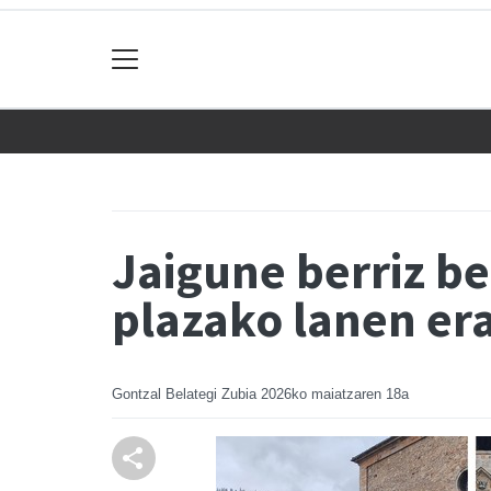
Jaigune berriz be
plazako lanen er
Gontzal Belategi Zubia
2026ko maiatzaren 18a