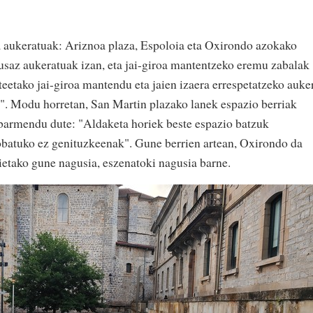
a aukeratuak: Ariznoa plaza, Espoloia eta Oxirondo azokako
usaz aukeratuak izan, eta jai-giroa mantentzeko eremu zabalak
eetako jai-giroa mantendu eta jaien izaera errespetatzeko auke
". Modu horretan, San Martin plazako lanek espazio berriak
barmendu dute: "Aldaketa horiek beste espazio batzuk
obatuko ez genituzkeenak". Gune berrien artean, Oxirondo da
jaietako gune nagusia, eszenatoki nagusia barne.