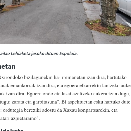
ilao Lehiaketa jasoko dituen Espoloia.
netan
xirondoko bizilagunekin ha- rremanetan izan dira, hartutako
nak emankorrak izan dira, eta egoera elkarrekin lantzeko auke
ak izan dira. Egoera ondo eta lasai azaltzeko aukera izan dugu,
tugu: zarata eta garbitasuna". Bi aspektuetan esku hartuko dute
n: ordutegia bereziki adostu da Xaxau konpartsarekin, eta
tari azpietaraino".