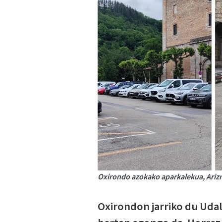
Oxirondo azokako aparkalekua, Arizn
Oxirondon jarriko du Udal