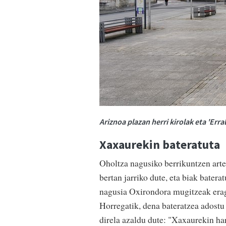
Ariznoa plazan herri kirolak eta 'Err
Xaxaurekin bateratuta
Oholtza nagusiko berrikuntzen art
bertan jarriko dute, eta biak batera
nagusia Oxirondora mugitzeak erag
Horregatik, dena bateratzea adostu
direla azaldu dute: "Xaxaurekin ha