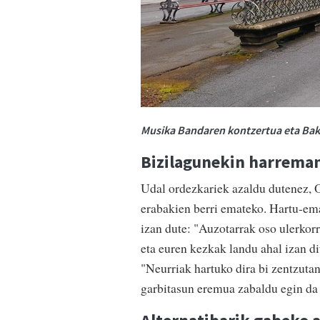
Musika Bandaren kontzertua eta Baka
Bizilagunekin harrema
Udal ordezkariek azaldu dutenez, O
erabakien berri emateko. Hartu-ema
izan dute: "Auzotarrak oso ulerkorr
eta euren kezkak landu ahal izan di
"Neurriak hartuko dira bi zentzuta
garbitasun eremua zabaldu egin da a