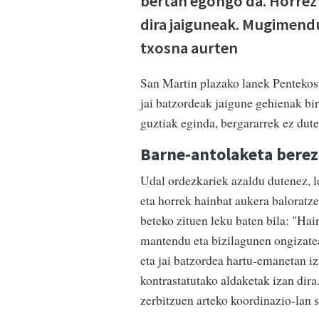
bertan egongo da. Horrez 
dira jaiguneak. Mugimendu 
txosna aurten
San Martin plazako lanek Pentekost
jai batzordeak jaigune gehienak bir
guztiak eginda, bergararrek ez dute
Barne-antolaketa berez
Udal ordezkariek azaldu dutenez, le
eta horrek hainbat aukera baloratze
beteko zituen leku baten bila: "Hain
mantendu eta bizilagunen ongizatea
eta jai batzordea hartu-emanetan i
kontrastatutako aldaketak izan dira
zerbitzuen arteko koordinazio-lan 