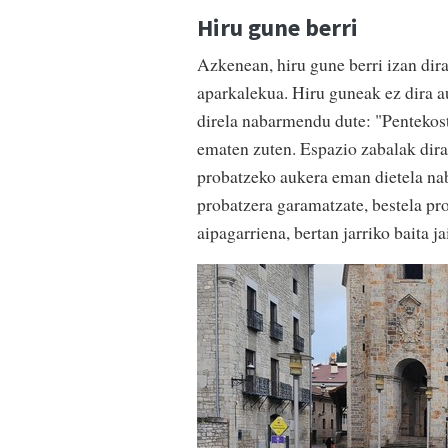
Hiru gune berri
Azkenean, hiru gune berri izan dir
aparkalekua. Hiru guneak ez dira a
direla nabarmendu dute: "Pentekost
ematen zuten. Espazio zabalak dira
probatzeko aukera eman dietela na
probatzera garamatzate, bestela pr
aipagarriena, bertan jarriko baita 