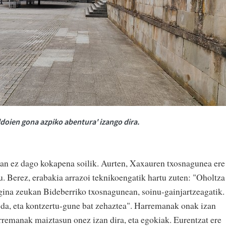
aldoien gona azpiko abentura' izango dira.
ean ez dago kokapena soilik. Aurten, Xaxauren txosnagunea ere
tu. Berez, erabakia arrazoi teknikoengatik hartu zuten: "Oholtza
ina zeukan Bideberriko txosnagunean, soinu-gainjartzeagatik.
 da, eta kontzertu-gune bat zehaztea". Harremanak onak izan
rremanak maiztasun onez izan dira, eta egokiak. Eurentzat ere