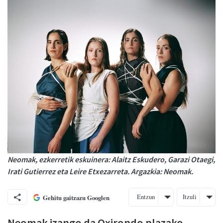
Neomak, ezkerretik eskuinera: Alaitz Eskudero, Garazi Otaegi,
Irati Gutierrez eta Leire Etxezarreta. Argazkia: Neomak.
Entzun
Itzuli
Gehitu gaitzazu Googlen
Neomak izango da Oxirondo plazako