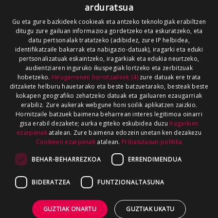
arduratsua
Gu eta gure bazkideek cookieak eta antzeko teknologiak erabiltzen
ditugu zure gailuan informazioa gordetzeko eta eskuratzeko, eta
datu pertsonalak tratatzeko (adibidez, zure IP helbidea,
identifikatzaile bakarrak eta nabigazio-datuak), iragarki eta eduki
pertsonalizatuak eskaintzeko, iragarkiak eta edukia neurtzeko,
audientziaren inguruko ikuspegiak lortzeko eta zerbitzuak
hobetzeko.
Hirugarrenen hornitzaileek (4)
zure datuak ere trata
ditzakete helburu hauetarako eta beste batzuetarako, besteak beste
kokapen geografiko zehatzeko datuak eta gailuaren ezaugarriak
erabiliz. Zure aukerak webgune honi soilik aplikatzen zaizkio.
Hornitzaile batzuek baimena beharrean interes legitimoa oinarri
gisa erabil dezakete; aurka egiteko eskubidea duzu
Iragarkien
ezarpenak
atalean. Zure baimena edozein unetan ken dezakezu
Cookieen ezarpenak
atalean.
Pribatutasun-politika
BEHAR-BEHARREZKOA
ERRENDIMENDUA
BIDERATZEA
FUNTZIONALTASUNA
GUZTIAK ONARTU
GUZTIAK UKATU