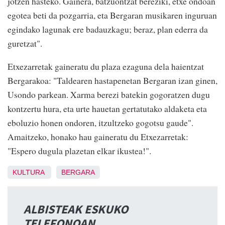
jotzen hasteko. Gainera, batzuontzat bereziki, etxe ondoan
egotea beti da pozgarria, eta Bergaran musikaren inguruan
egindako lagunak ere badauzkagu; beraz, plan ederra da
guretzat".
Etxezarretak gaineratu du plaza ezaguna dela haientzat
Bergarakoa: "Taldearen hastapenetan Bergaran izan ginen,
Usondo parkean. Xarma berezi batekin gogoratzen dugu
kontzertu hura, eta urte hauetan gertatutako aldaketa eta
eboluzio honen ondoren, itzultzeko gogotsu gaude".
Amaitzeko, honako hau gaineratu du Etxezarretak:
"Espero dugula plazetan elkar ikustea!".
KULTURA
BERGARA
ALBISTEAK ESKUKO
TELEFONOAN