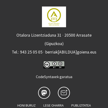
Otalora Lizentziaduna 31 · 20500 Arrasate
(Gipuzkoa)
Tel.: 943 25 05 05 · berriak[ABILDUA]goiena.eus
CodeSyntaxek garatua
HONI BURUZ
LEGE OHARRA
PUBLIZITATEA