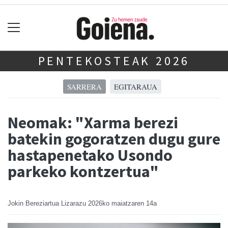
PENTEKOSTEAK 2026
SARRERA
EGITARAUA
Neomak: "Xarma berezi
batekin gogoratzen dugu gure
hastapenetako Usondo
parkeko kontzertua"
Jokin Bereziartua Lizarazu
2026ko maiatzaren 14a