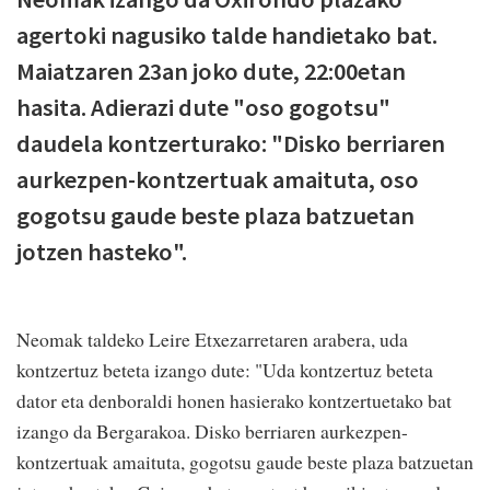
agertoki nagusiko talde handietako bat.
Maiatzaren 23an joko dute, 22:00etan
hasita. Adierazi dute "oso gogotsu"
daudela kontzerturako: "Disko berriaren
aurkezpen-kontzertuak amaituta, oso
gogotsu gaude beste plaza batzuetan
jotzen hasteko".
Neomak taldeko Leire Etxezarretaren arabera, uda
kontzertuz beteta izango dute: "Uda kontzertuz beteta
dator eta denboraldi honen hasierako kontzertuetako bat
izango da Bergarakoa. Disko berriaren aurkezpen-
kontzertuak amaituta, gogotsu gaude beste plaza batzuetan