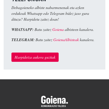
Debagoieneko albiste nabarmenenak eta azken
ordukoak Whatsapp edo Telegram bidez jaso gura
dituzu? Harpidetu zaitez doan!
WHATSAPP:
Batu zaitez
Goiena
albisteen kanalera.
TELEGRAM:
Batu zaitez
GoienaAlbisteak
kanalera.
Harpidetza aukera guztiak