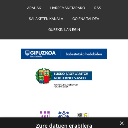
ARAUAK
HARREMANETARAKO
RSS
SALAKETEN KANALA
GOIENA TALDEA
GUREKIN LAN EGIN
×
Zure datuen erabilera