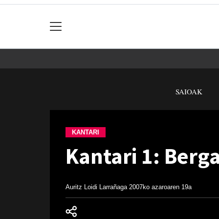
SAIOAK
KANTARI
Kantari 1: Berga
Auritz Loidi Larrañaga
2007ko azaroaren 19a