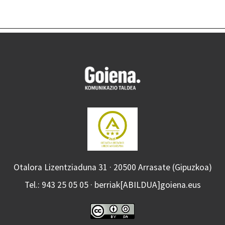
Otalora Lizentziaduna 31 · 20500 Arrasate (Gipuzkoa)
Tel.: 943 25 05 05 · berriak[ABILDUA]goiena.eus