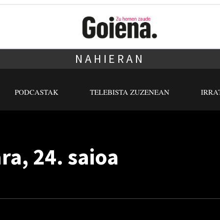
NAHIERAN
PODCASTAK
TELEBISTA ZUZENEAN
IRRA
ra, 24. saioa