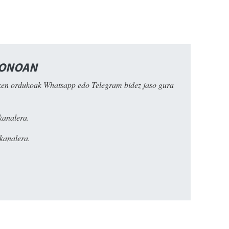
FONOAN
ken ordukoak Whatsapp edo Telegram bidez jaso gura
kanalera.
kanalera.