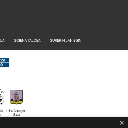
ALA
GOIENA TALDEA
GUREKIN LAN EGIN
×