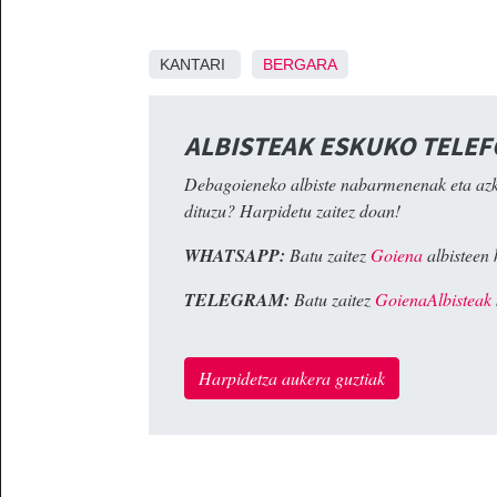
KANTARI
BERGARA
ALBISTEAK ESKUKO TELE
Debagoieneko albiste nabarmenenak eta az
dituzu? Harpidetu zaitez doan!
WHATSAPP:
Batu zaitez
Goiena
albisteen 
TELEGRAM:
Batu zaitez
GoienaAlbisteak
Harpidetza aukera guztiak