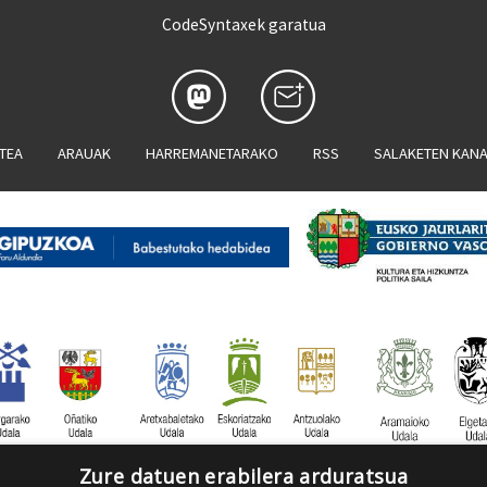
CodeSyntaxek garatua
ATEA
ARAUAK
HARREMANETARAKO
RSS
SALAKETEN KAN
Zure datuen erabilera arduratsua