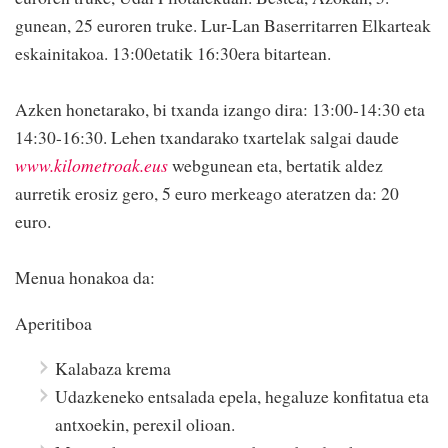
gunean, 25 euroren truke. Lur-Lan Baserritarren Elkarteak
eskainitakoa. 13:00etatik 16:30era bitartean.
Azken honetarako, bi txanda izango dira: 13:00-14:30 eta
14:30-16:30. Lehen txandarako txartelak salgai daude
www.kilometroak.eus
webgunean eta, bertatik aldez
aurretik erosiz gero, 5 euro merkeago ateratzen da: 20
euro.
Menua honakoa da:
Aperitiboa
Kalabaza krema
Udazkeneko entsalada epela, hegaluze konfitatua eta
antxoekin, perexil olioan.