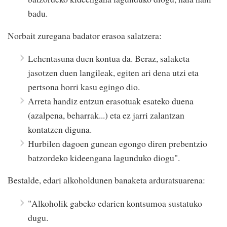
badu.
Norbait zuregana badator erasoa salatzera:
Lehentasuna duen kontua da. Beraz, salaketa
jasotzen duen langileak, egiten ari dena utzi eta
pertsona horri kasu egingo dio.
Arreta handiz entzun erasotuak esateko duena
(azalpena, beharrak...) eta ez jarri zalantzan
kontatzen diguna.
Hurbilen dagoen gunean egongo diren prebentzio
batzordeko kideengana lagunduko diogu".
Bestalde, edari alkoholdunen banaketa arduratsuarena:
"Alkoholik gabeko edarien kontsumoa sustatuko
dugu.