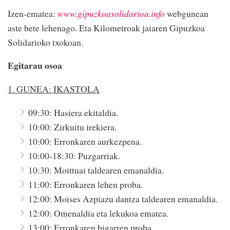
Izen-ematea:
www.gipuzkoasolidarioa.info
webgunean
aste bete lehenago. Eta Kilometroak jaiaren Gipuzkoa
Solidarioko txokoan.
Egitarau osoa
1. GUNEA: IKASTOLA
09:30: Hasiera ekitaldia.
10:00: Zirkuitu irekiera.
10:00: Erronkaren aurkezpena.
10:00-18:30: Puzgarriak.
10:30: Moittuai taldearen emanaldia.
11:00: Erronkaren lehen proba.
12:00: Moises Azpiazu dantza taldearen emanaldia.
12:00: Omenaldia eta lekukoa ematea.
13:00: Erronkaren bigarren proba.