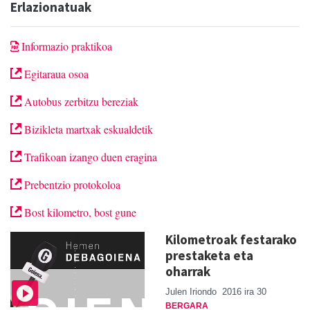
Erlazionatuak
Informazio praktikoa
Egitaraua osoa
Autobus zerbitzu bereziak
Bizikleta martxak eskualdetik
Trafikoan izango duen eragina
Prebentzio protokoloa
Bost kilometro, bost gune
Kilometroak festarako
prestaketa eta
oharrak
Julen Iriondo
2016 ira 30
BERGARA