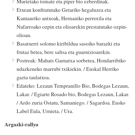
Murietako tomate eta piper bio ezberdinak.
Etxean konfitatutako Getariko hegaluzea eta
Kantauriko antxoak, Hernaniko perrexila eta
Nafarroako ozpin eta olioarekin prestatutako ozpin-
olioan.
Basatxerri solomo kiribildua sasoiko barazki eta
frutaz betea, bere saltsa eta guarnizioarekin.
Postreak: Mahats Garnatxa sorbetea, Hondarribiko
udazkeneko marrubi txikiekin. / Euskal Herriko
gazta taulatxoa.
Edateko: Lezaun Tempranillo Bio, Bodegas Lezaun,
Lakar. / Egiarte Rosado bio, Bodegas Lezaun, Lakar.
/ Ardo zuria Ostatu, Samaniego. / Sagardoa. Eusko
Label Eula, Urnieta. / Ura.
Argazki-rallya