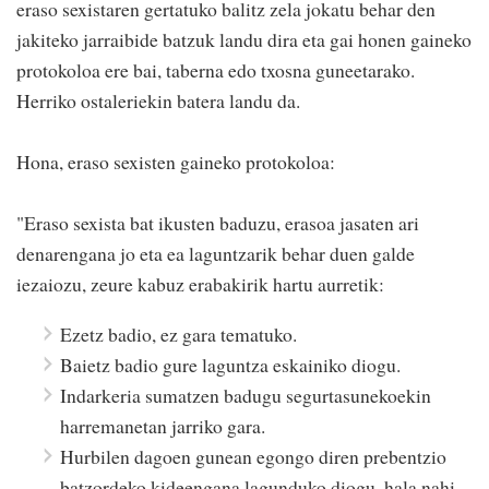
eraso sexistaren gertatuko balitz zela jokatu behar den
jakiteko jarraibide batzuk landu dira eta gai honen gaineko
protokoloa ere bai, taberna edo txosna guneetarako.
Herriko ostaleriekin batera landu da.
Hona, eraso sexisten gaineko protokoloa:
"Eraso sexista bat ikusten baduzu, erasoa jasaten ari
denarengana jo eta ea laguntzarik behar duen galde
iezaiozu, zeure kabuz erabakirik hartu aurretik:
Ezetz badio, ez gara tematuko.
Baietz badio gure laguntza eskainiko diogu.
Indarkeria sumatzen badugu segurtasunekoekin
harremanetan jarriko gara.
Hurbilen dagoen gunean egongo diren prebentzio
batzordeko kideengana lagunduko diogu, hala nahi