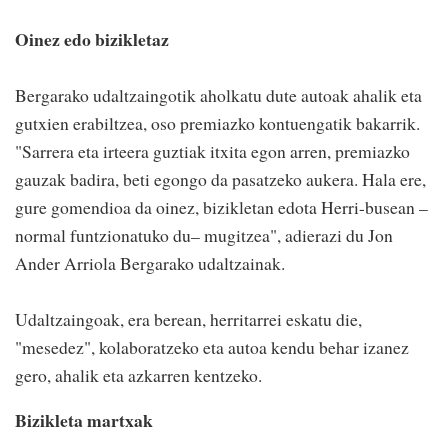
Oinez edo bizikletaz
Bergarako udaltzaingotik aholkatu dute autoak ahalik eta
gutxien erabiltzea, oso premiazko kontuengatik bakarrik.
"Sarrera eta irteera guztiak itxita egon arren, premiazko
gauzak badira, beti egongo da pasatzeko aukera. Hala ere,
gure gomendioa da oinez, bizikletan edota Herri-busean –
normal funtzionatuko du– mugitzea", adierazi du Jon
Ander Arriola Bergarako udaltzainak.
Udaltzaingoak, era berean, herritarrei eskatu die,
"mesedez", kolaboratzeko eta autoa kendu behar izanez
gero, ahalik eta azkarren kentzeko.
Bizikleta martxak