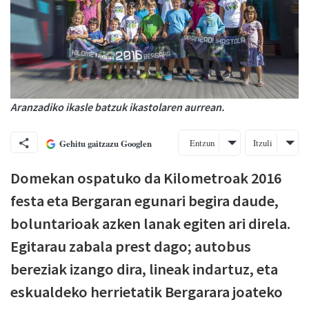
Aranzadiko ikasle batzuk ikastolaren aurrean.
Entzun
Itzuli
Gehitu gaitzazu Googlen
Domekan ospatuko da Kilometroak 2016
festa eta Bergaran egunari begira daude,
boluntarioak azken lanak egiten ari direla.
Egitarau zabala prest dago; autobus
bereziak izango dira, lineak indartuz, eta
eskualdeko herrietatik Bergarara joateko