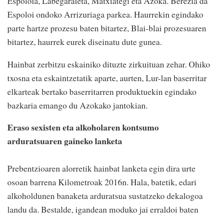
Espoloia, Labegaraieta, Matxiategi eta Azoka. Berezia da
Espoloi ondoko Arrizuriaga parkea. Haurrekin egindako
parte hartze prozesu baten bitartez, Blai-blai prozesuaren
bitartez, haurrek eurek diseinatu dute gunea.
Hainbat zerbitzu eskainiko dituzte zirkuituan zehar. Ohiko
txosna eta eskaintzetatik aparte, aurten, Lur-lan baserritar
elkarteak bertako baserritarren produktuekin egindako
bazkaria emango du Azokako jantokian.
Eraso sexisten eta alkoholaren kontsumo
arduratsuaren gaineko lanketa
Prebentzioaren alorretik hainbat lanketa egin dira urte
osoan barrena
Kilometroak
2016n. Hala, batetik, edari
alkoholdunen banaketa arduratsua sustatzeko dekalogoa
landu da. Bestalde, igandean moduko jai erraldoi baten