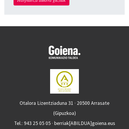
Otalora Lizentziaduna 31 · 20500 Arrasate
(Gipuzkoa)
Tel.: 943 25 05 05 · berriak[ABILDUA]goiena.eus