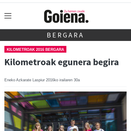
BERGARA
KILOMETROAK 2016 BERGARA
Kilometroak egunera begira
Eneko Azkarate Laspiur
2016ko irailaren 30a