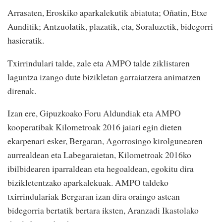
Arrasaten, Eroskiko aparkalekutik abiatuta; Oñatin, Etxe
Aunditik; Antzuolatik, plazatik, eta, Soraluzetik, bidegorri
hasieratik.
Txirrindulari talde, zale eta AMPO talde ziklistaren
laguntza izango dute bizikletan garraiatzera animatzen
direnak.
Izan ere, Gipuzkoako Foru Aldundiak eta AMPO
kooperatibak Kilometroak 2016 jaiari egin dieten
ekarpenari esker, Bergaran, Agorrosingo kirolgunearen
aurrealdean eta Labegaraietan, Kilometroak 2016ko
ibilbidearen iparraldean eta hegoaldean, egokitu dira
bizikletentzako aparkalekuak. AMPO taldeko
txirrindulariak Bergaran izan dira oraingo astean
bidegorria bertatik bertara iksten, Aranzadi Ikastolako