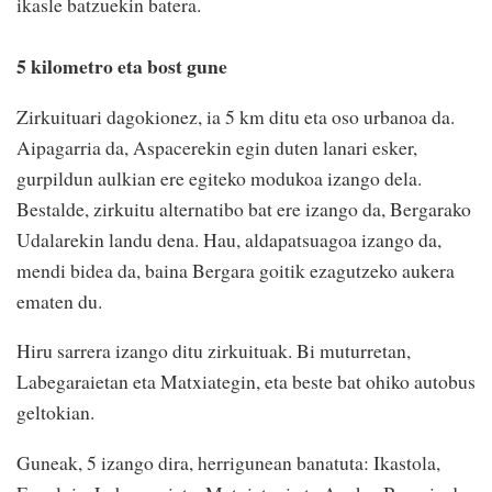
ikasle batzuekin batera.
5 kilometro eta bost gune
Zirkuituari dagokionez, ia 5 km ditu eta oso urbanoa da.
Aipagarria da, Aspacerekin egin duten lanari esker,
gurpildun aulkian ere egiteko modukoa izango dela.
Bestalde, zirkuitu alternatibo bat ere izango da, Bergarako
Udalarekin landu dena. Hau, aldapatsuagoa izango da,
mendi bidea da, baina Bergara goitik ezagutzeko aukera
ematen du.
Hiru sarrera izango ditu zirkuituak. Bi muturretan,
Labegaraietan eta Matxiategin, eta beste bat ohiko autobus
geltokian.
Guneak, 5 izango dira, herrigunean banatuta: Ikastola,