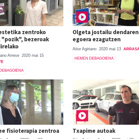
 estetika zentroko
Olgeta jostailu dendaren
 "pozik", bezeroak
egoera ezagutzen
direlako
Aitor Agiriano
2020 mai 13
ARRAS
riano Arrese
2020 mai 15
HEMEN DEBAGOIENA
TE
DEBAGOIENA
ee fisioterapia zentroa
Txapime autoak