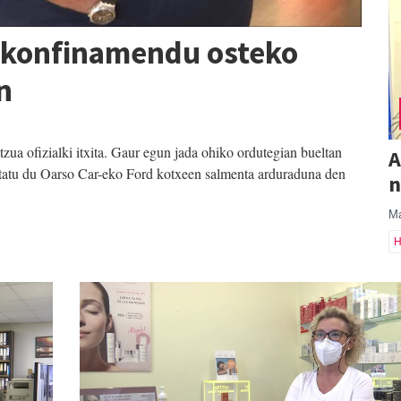
a konfinamendu osteko
n
tzua ofizialki itxita. Gaur egun jada ohiko ordutegian bueltan
A
ontatu du Oarso Car-eko Ford kotxeen salmenta arduraduna den
n
Ma
H