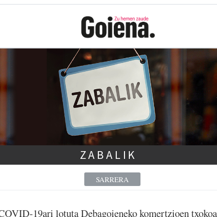
ZABALIK
SARRERA
COVID-19ari lotuta Debagoieneko komertzioen txokoa