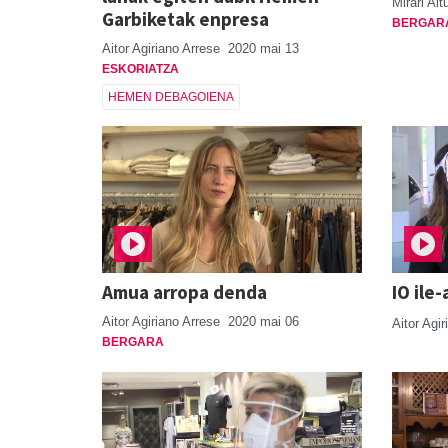
Mirari Al
Garbiketak enpresa
BERGAR
Aitor Agiriano Arrese
2020 mai 13
ESKORIATZA
HEMEN DEBAGOIENA
Amua arropa denda
IO ile
Aitor Agiriano Arrese
2020 mai 06
Aitor Agi
BERGARA