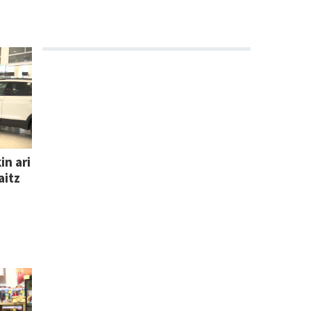
n ari
aitz