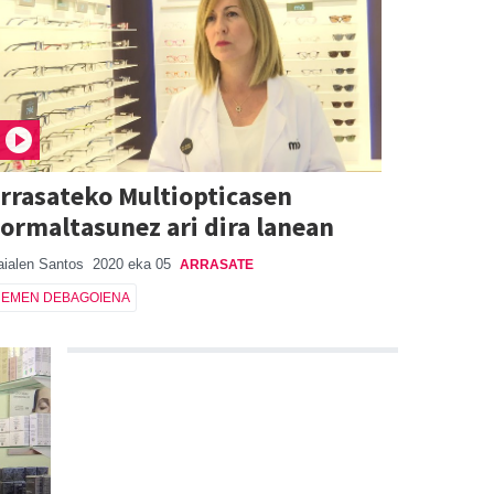
rrasateko Multiopticasen
ormaltasunez ari dira lanean
ialen Santos
2020 eka 05
ARRASATE
EMEN DEBAGOIENA