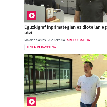
Eguzkigraf inprimategian ez diote lan eg
utzi
Maialen Santos
2020 eka 04
ARETXABALETA
HEMEN DEBAGOIENA