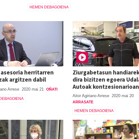
HEMEN DEBAGOIENA
 asesoria herritarren
Ziurgabetasun handiareki
zak argitzen dabil
dira bizitzen egoera Udal
Autoak kontzesionarioan
riano Arrese
2020 mai 21
OÑATI
Aitor Agiriano Arrese
2020 mai 20
DEBAGOIENA
ARRASATE
HEMEN DEBAGOIENA