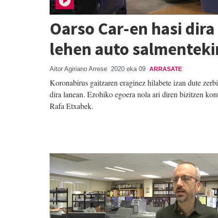
Oarso Car-en hasi dir
lehen auto salmenteki
Aitor Agiriano Arrese
2020 eka 09
ARRASATE
Koronabirus gaitzaren eraginez hilabete izan dute zerbi
dira lanean. Ezohiko egoera nola ari diren bizitzen k
Rafa Etxabek.