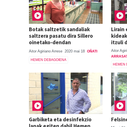
Botak saltzetik sandaliak
Lirain
saltzera pasatu dira Sillero
kideak
oinetako-dendan
itzuli 
Aitor Agi
Aitor Agiriano Arrese
2020 mai 18
OÑATI
ARRASA
HEMEN DEBAGOIENA
HEMEN 
Garbiketa eta desinfekzio
Felsin
lanak egiten dabil Hemen