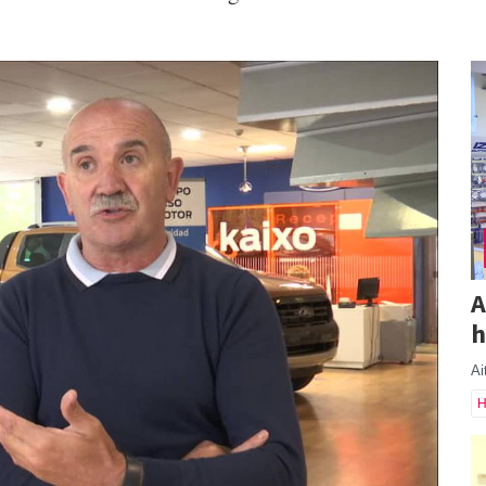
A
h
Ai
H