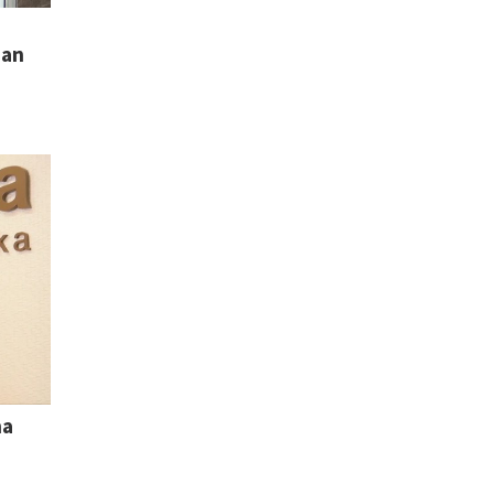
o
ean
na