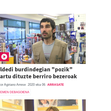
ldedi burdindegian "pozik"
artu dituzte berriro bezeroak
tor Agiriano Arrese
2020 eka 06
ARRASATE
EMEN DEBAGOIENA