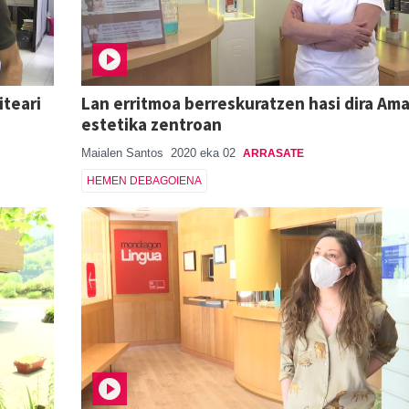
iteari
Lan erritmoa berreskuratzen hasi dira Am
estetika zentroan
Maialen Santos
2020 eka 02
ARRASATE
HEMEN DEBAGOIENA