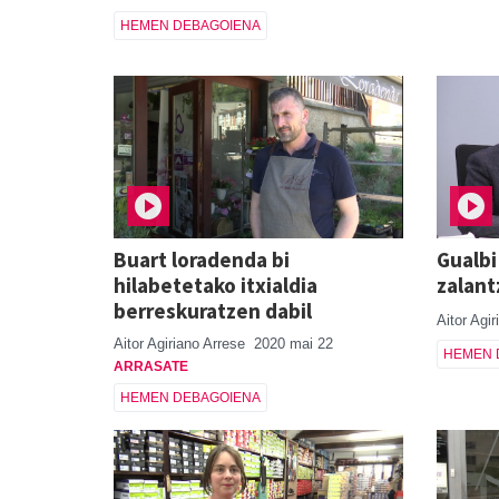
HEMEN DEBAGOIENA
Buart loradenda bi
Gualbi
hilabetetako itxialdia
zalant
berreskuratzen dabil
Aitor Agi
Aitor Agiriano Arrese
2020 mai 22
HEMEN 
ARRASATE
HEMEN DEBAGOIENA