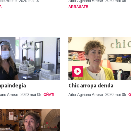
tube Arrese
2020 mai 07
Aitor Agiriano Arrese
2020 mai 06
A
ARRASATE
-apaindegia
Chic arropa denda
riano Arrese
2020 mai 05
Aitor Agiriano Arrese
2020 mai 05
OÑATI
O