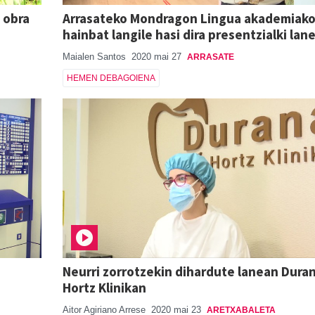
 obra
Arrasateko Mondragon Lingua akademiak
hainbat langile hasi dira presentzialki lan
Maialen Santos
2020 mai 27
ARRASATE
HEMEN DEBAGOIENA
a
Neurri zorrotzekin dihardute lanean Dura
Hortz Klinikan
Aitor Agiriano Arrese
2020 mai 23
ARETXABALETA