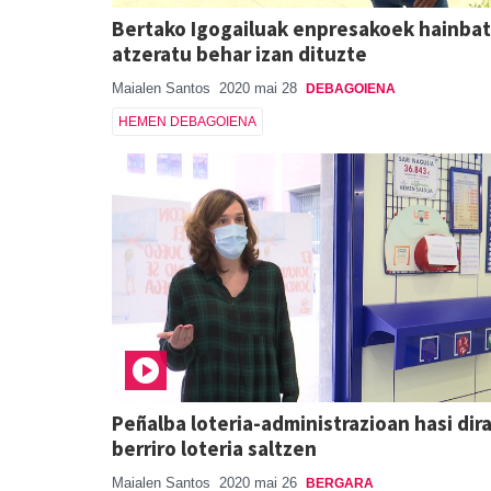
Bertako Igogailuak enpresakoek hainbat
atzeratu behar izan dituzte
Maialen Santos
2020 mai 28
DEBAGOIENA
HEMEN DEBAGOIENA
Peñalba loteria-administrazioan hasi dir
berriro loteria saltzen
Maialen Santos
2020 mai 26
BERGARA