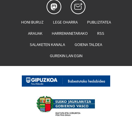
HONI BURUZ
LEGE OHARRA
PUBLIZITATEA
ARAUAK
HARREMANETARAKO
RSS
SALAKETEN KANALA
GOIENA TALDEA
GUREKIN LAN EGIN