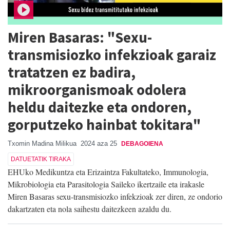
Miren Basaras: "Sexu-
transmisiozko infekzioak garaiz
tratatzen ez badira,
mikroorganismoak odolera
heldu daitezke eta ondoren,
gorputzeko hainbat tokitara"
Txomin Madina Milikua
2024 aza 25
DEBAGOIENA
DATUETATIK TIRAKA
EHUko Medikuntza eta Erizaintza Fakultateko, Immunologia,
Mikrobiologia eta Parasitologia Saileko ikertzaile eta irakasle
Miren Basaras sexu-transmisiozko infekzioak zer diren, ze ondorio
dakartzaten eta nola saihestu daitezkeen azaldu du.