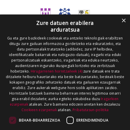
×
Zure datuen erabilera
arduratsua
Gu eta gure bazkideek cookieak eta antzeko teknologiak erabiltzen
ditugu zure gailuan informazioa gordetzeko eta eskuratzeko, eta
datu pertsonalak tratatzeko (adibidez, zure IP helbidea,
identifikatzaile bakarrak eta nabigazio-datuak), iragarki eta eduki
pertsonalizatuak eskaintzeko, iragarkiak eta edukia neurtzeko,
audientziaren inguruko ikuspegiak lortzeko eta zerbitzuak
hobetzeko.
Hirugarrenen hornitzaileek (4)
zure datuak ere trata
ditzakete helburu hauetarako eta beste batzuetarako, besteak beste
kokapen geografiko zehatzeko datuak eta gailuaren ezaugarriak
erabiliz. Zure aukerak webgune honi soilik aplikatzen zaizkio.
Hornitzaile batzuek baimena beharrean interes legitimoa oinarri
gisa erabil dezakete; aurka egiteko eskubidea duzu
Iragarkien
ezarpenak
atalean. Zure baimena edozein unetan ken dezakezu
Cookieen ezarpenak
atalean.
Pribatutasun-politika
BEHAR-BEHARREZKOA
ERRENDIMENDUA