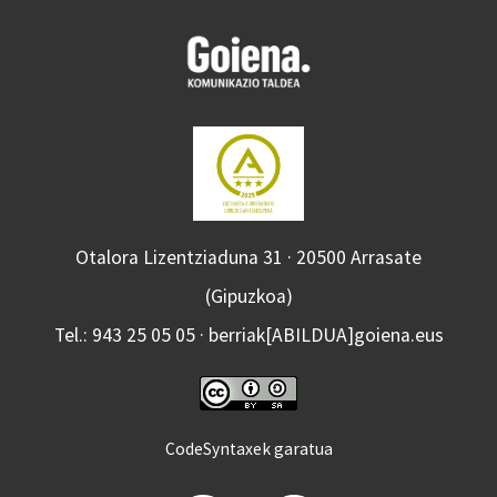
Otalora Lizentziaduna 31 · 20500 Arrasate
(Gipuzkoa)
Tel.: 943 25 05 05 · berriak[ABILDUA]goiena.eus
CodeSyntaxek garatua