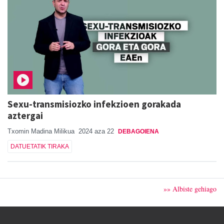
Sexu-transmisiozko infekzioen gorakada
aztergai
Txomin Madina Milikua
2024 aza 22
DEBAGOIENA
DATUETATIK TIRAKA
»» Albiste gehiago