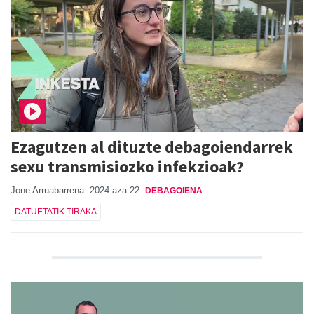
Ezagutzen al dituzte debagoiendarrek
sexu transmisiozko infekzioak?
Jone Arruabarrena
2024 aza 22
DEBAGOIENA
DATUETATIK TIRAKA