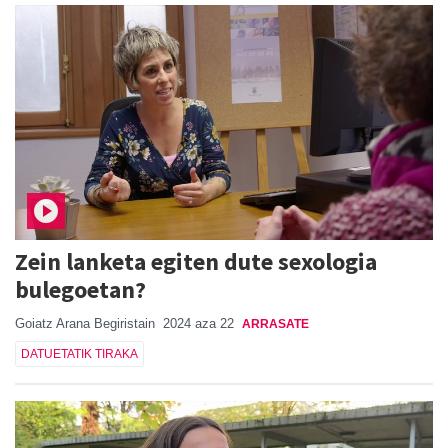
Zein lanketa egiten dute sexologia
bulegoetan?
Goiatz Arana Begiristain
2024 aza 22
ARRASATE
DATUETATIK TIRAKA