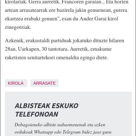
kirolariak. Gerra aurretik. Francoren garaian... Eta horien
artean arrasatearrak ere bazirela jakin genuenean, gurera
ekartzea erabaki genuen", esan du Ander Garai kirol
zinegotziak.
Azkenik, erakustaldi partiduak jokatuko dituzte hilaren
28an, Uarkapen, 30 tantotara. Aurretik, emakume
raketisten senitartekoei omenaldia egingo diete.
KIROLA
ARRASATE
ALBISTEAK ESKUKO
TELEFONOAN
Debagoieneko albiste nabarmenenak eta azken
ordukoak Whatsapp edo Telegram bidez jaso gura