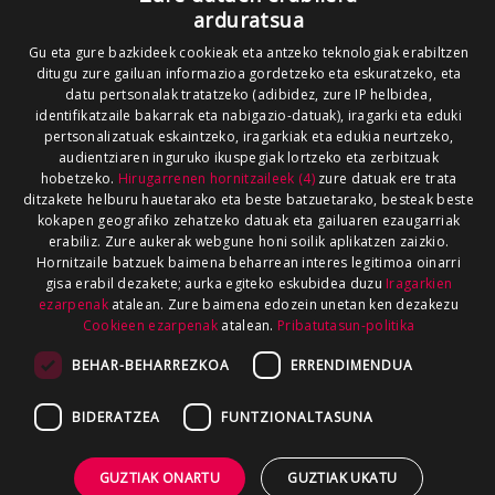
arduratsua
Gu eta gure bazkideek cookieak eta antzeko teknologiak erabiltzen
ditugu zure gailuan informazioa gordetzeko eta eskuratzeko, eta
datu pertsonalak tratatzeko (adibidez, zure IP helbidea,
identifikatzaile bakarrak eta nabigazio-datuak), iragarki eta eduki
pertsonalizatuak eskaintzeko, iragarkiak eta edukia neurtzeko,
audientziaren inguruko ikuspegiak lortzeko eta zerbitzuak
hobetzeko.
Hirugarrenen hornitzaileek (4)
zure datuak ere trata
ditzakete helburu hauetarako eta beste batzuetarako, besteak beste
kokapen geografiko zehatzeko datuak eta gailuaren ezaugarriak
erabiliz. Zure aukerak webgune honi soilik aplikatzen zaizkio.
Hornitzaile batzuek baimena beharrean interes legitimoa oinarri
gisa erabil dezakete; aurka egiteko eskubidea duzu
Iragarkien
ezarpenak
atalean. Zure baimena edozein unetan ken dezakezu
Cookieen ezarpenak
atalean.
Pribatutasun-politika
BEHAR-BEHARREZKOA
ERRENDIMENDUA
BIDERATZEA
FUNTZIONALTASUNA
GUZTIAK ONARTU
GUZTIAK UKATU