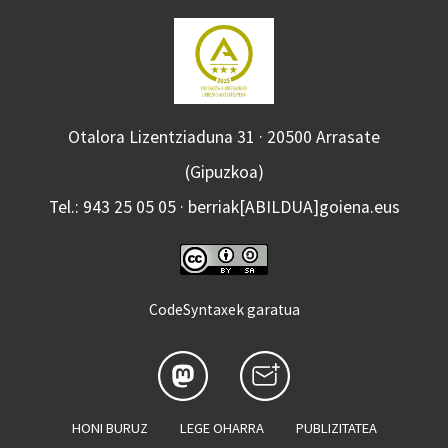
Otalora Lizentziaduna 31 · 20500 Arrasate
(Gipuzkoa)
Tel.: 943 25 05 05 · berriak[ABILDUA]goiena.eus
CodeSyntaxek garatua
HONI BURUZ
LEGE OHARRA
PUBLIZITATEA