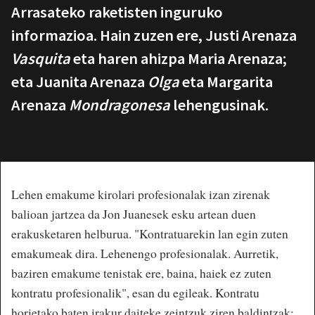
Arrasateko raketisten inguruko
informazioa. Hain zuzen ere,
Justi Arenaza
Vasquita
eta haren ahizpa Maria Arenaza;
eta Juanita Arenaza
Olga
eta Margarita
Arenaza
Mondragonesa
lehengusinak.
Lehen emakume kirolari profesionalak izan zirenak
balioan jartzea da Jon Juanesek esku artean duen
erakusketaren helburua. "Kontratuarekin lan egin zuten
emakumeak dira. Lehenengo profesionalak. Aurretik,
baziren emakume tenistak ere, baina, haiek ez zuten
kontratu profesionalik", esan du egileak. Kontratu
horietako baten irakur daiteke zeintzuk ziren baldintzak: