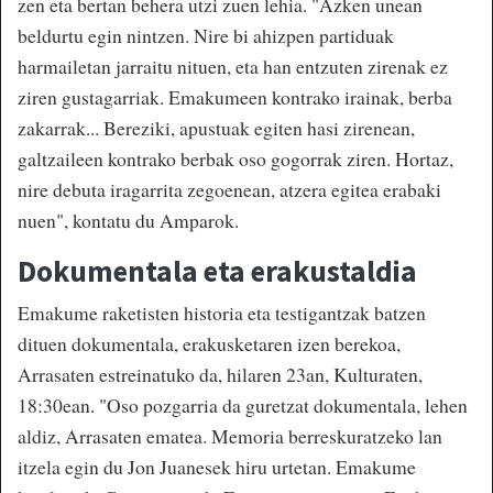
zen eta bertan behera utzi zuen lehia. "Azken unean
beldurtu egin nintzen. Nire bi ahizpen partiduak
harmailetan jarraitu nituen, eta han entzuten zirenak ez
ziren gustagarriak. Emakumeen kontrako irainak, berba
zakarrak... Bereziki, apustuak egiten hasi zirenean,
galtzaileen kontrako berbak oso gogorrak ziren. Hortaz,
nire debuta iragarrita zegoenean, atzera egitea erabaki
nuen", kontatu du Amparok.
Dokumentala eta erakustaldia
Emakume raketisten historia eta testigantzak batzen
dituen dokumentala, erakusketaren izen berekoa,
Arrasaten estreinatuko da, hilaren 23an, Kulturaten,
18:30ean. "Oso pozgarria da guretzat dokumentala, lehen
aldiz, Arrasaten ematea. Memoria berreskuratzeko lan
itzela egin du Jon Juanesek hiru urtetan. Emakume