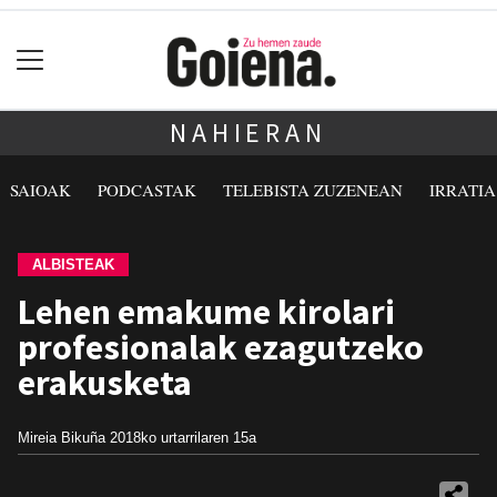
NAHIERAN
SAIOAK
PODCASTAK
TELEBISTA ZUZENEAN
IRRATI
ALBISTEAK
Lehen emakume kirolari
profesionalak ezagutzeko
erakusketa
Mireia Bikuña
2018ko urtarrilaren 15a