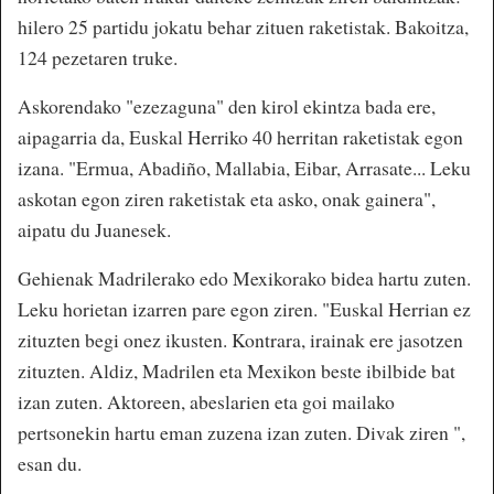
hilero 25 partidu jokatu behar zituen raketistak. Bakoitza,
124 pezetaren truke.
Askorendako "ezezaguna" den kirol ekintza bada ere,
aipagarria da, Euskal Herriko 40 herritan raketistak egon
izana. "Ermua, Abadiño, Mallabia, Eibar, Arrasate... Leku
askotan egon ziren raketistak eta asko, onak gainera",
aipatu du Juanesek.
Gehienak Madrilerako edo Mexikorako bidea hartu zuten.
Leku horietan izarren pare egon ziren. "Euskal Herrian ez
zituzten begi onez ikusten. Kontrara, irainak ere jasotzen
zituzten. Aldiz, Madrilen eta Mexikon beste ibilbide bat
izan zuten. Aktoreen, abeslarien eta goi mailako
pertsonekin hartu eman zuzena izan zuten. Divak ziren ",
esan du.