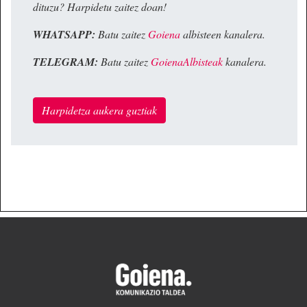
dituzu? Harpidetu zaitez doan!
WHATSAPP:
Batu zaitez
Goiena
albisteen kanalera.
TELEGRAM:
Batu zaitez
GoienaAlbisteak
kanalera.
Harpidetza aukera guztiak