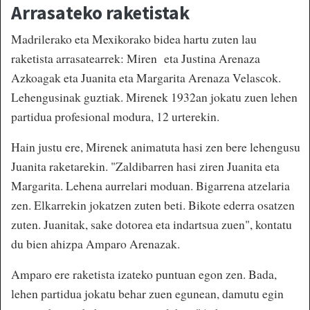
Arrasateko raketistak
Madrilerako eta Mexikorako bidea hartu zuten lau
raketista arrasatearrek: Miren eta Justina Arenaza
Azkoagak eta Juanita eta Margarita Arenaza Velascok.
Lehengusinak guztiak. Mirenek 1932an jokatu zuen lehen
partidua profesional modura, 12 urterekin.
Hain justu ere, Mirenek animatuta hasi zen bere lehengusu
Juanita raketarekin. "Zaldibarren hasi ziren Juanita eta
Margarita. Lehena aurrelari moduan. Bigarrena atzelaria
zen. Elkarrekin jokatzen zuten beti. Bikote ederra osatzen
zuten. Juanitak, sake dotorea eta indartsua zuen", kontatu
du bien ahizpa Amparo Arenazak.
Amparo ere raketista izateko puntuan egon zen. Bada,
lehen partidua jokatu behar zuen egunean, damutu egin