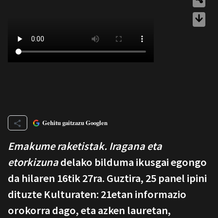
Gehitu gaitzazu Googlen
Emakume raketistak. Iragana eta
etorkizuna
delako bilduma ikusgai egongo
da hilaren 16tik 27ra. Guztira, 25 panel ipini
dituzte Kulturaten: 21etan informazio
orokorra dago, eta azken lauretan,