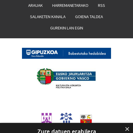
ARAUAK
HARREMANETARAKO
RSS
SALAKETEN KANALA
GOIENA TALDEA
GUREKIN LAN EGIN
×
Zure datuen erabilera