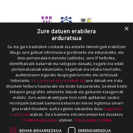
×
Zure datuen erabilera
arduratsua
Gu eta gure bazkideek cookieak eta antzeko teknologiak erabiltzen
ditugu zure gailuan informazioa gordetzeko eta eskuratzeko, eta
datu pertsonalak tratatzeko (adibidez, zure IP helbidea,
identifikatzaile bakarrak eta nabigazio-datuak), iragarki eta eduki
pertsonalizatuak eskaintzeko, iragarkiak eta edukia neurtzeko,
audientziaren inguruko ikuspegiak lortzeko eta zerbitzuak
hobetzeko.
Hirugarrenen hornitzaileek (4)
zure datuak ere trata
ditzakete helburu hauetarako eta beste batzuetarako, besteak beste
kokapen geografiko zehatzeko datuak eta gailuaren ezaugarriak
erabiliz. Zure aukerak webgune honi soilik aplikatzen zaizkio.
Hornitzaile batzuek baimena beharrean interes legitimoa oinarri
gisa erabil dezakete; aurka egiteko eskubidea duzu
Iragarkien
ezarpenak
atalean. Zure baimena edozein unetan ken dezakezu
Cookieen ezarpenak
atalean.
Pribatutasun-politika
BEHAR-BEHARREZKOA
ERRENDIMENDUA