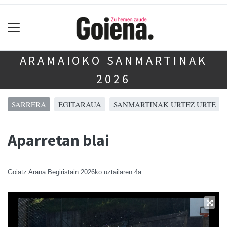
ARAMAIOKO SANMARTINAK
2026
SARRERA
EGITARAUA
SANMARTINAK URTEZ URTE
Aparretan blai
Goiatz Arana Begiristain
2026ko uztailaren 4a