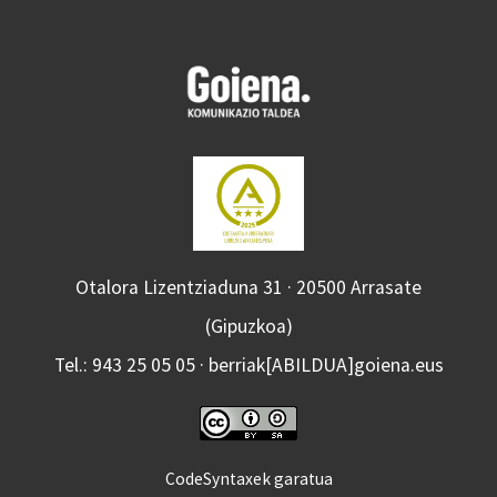
Otalora Lizentziaduna 31 · 20500 Arrasate
(Gipuzkoa)
Tel.: 943 25 05 05 · berriak[ABILDUA]goiena.eus
CodeSyntaxek garatua