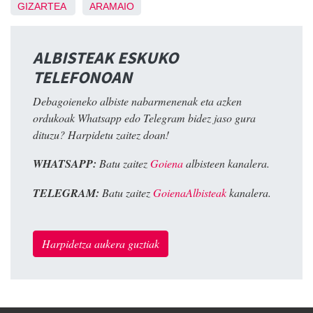
GIZARTEA
ARAMAIO
ALBISTEAK ESKUKO
TELEFONOAN
Debagoieneko albiste nabarmenenak eta azken
ordukoak Whatsapp edo Telegram bidez jaso gura
dituzu? Harpidetu zaitez doan!
WHATSAPP:
Batu zaitez
Goiena
albisteen kanalera.
TELEGRAM:
Batu zaitez
GoienaAlbisteak
kanalera.
Harpidetza aukera guztiak