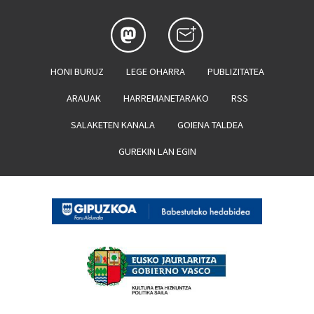
HONI BURUZ
LEGE OHARRA
PUBLIZITATEA
ARAUAK
HARREMANETARAKO
RSS
SALAKETEN KANALA
GOIENA TALDEA
GUREKIN LAN EGIN