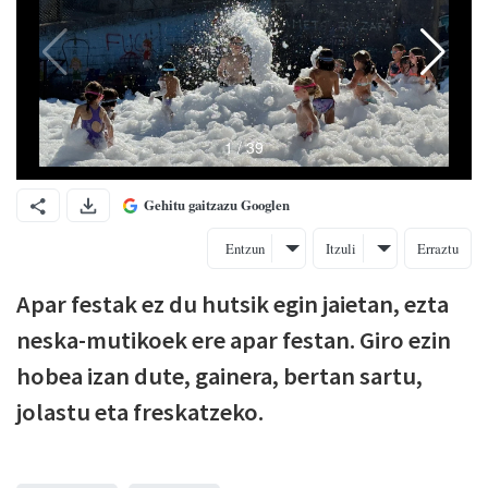
Gehitu gaitzazu Googlen
Entzun
Itzuli
Erraztu
Apar festak ez du hutsik egin jaietan, ezta
neska-mutikoek ere apar festan. Giro ezin
hobea izan dute, gainera, bertan sartu,
jolastu eta freskatzeko.