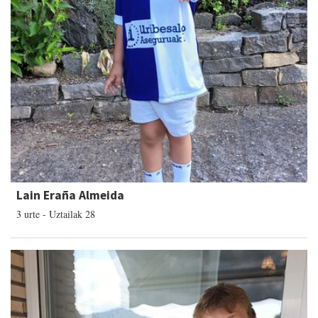
Lain Eraña Almeida
3 urte - Uztailak 28