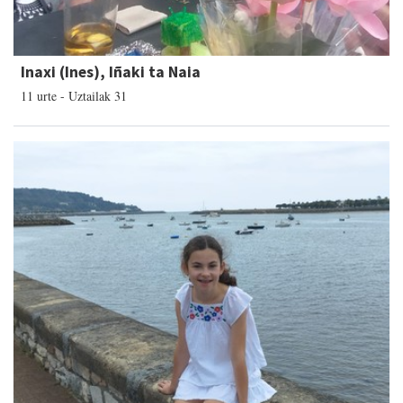
Inaxi (Ines), Iñaki ta Naia
11 urte - Uztailak 31