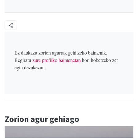
Ez daukazu zorion agurrak gehitzeko baimenik.
Begiratu
zure profilko baimenetan
hori hobetzeko zer
egin dezakezun.
Zorion agur gehiago