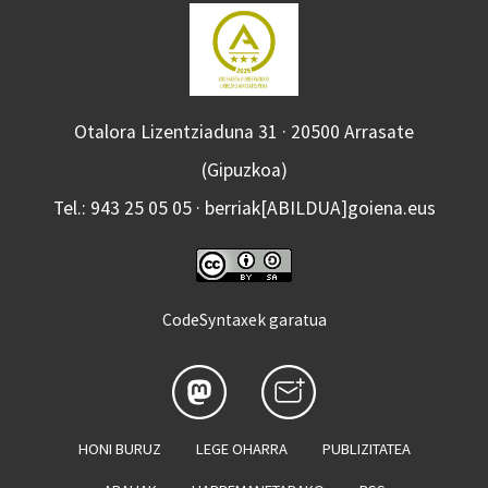
Otalora Lizentziaduna 31 · 20500 Arrasate
(Gipuzkoa)
Tel.: 943 25 05 05 · berriak[ABILDUA]goiena.eus
CodeSyntaxek garatua
HONI BURUZ
LEGE OHARRA
PUBLIZITATEA