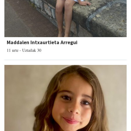
Maddalen Intxaurtieta Arregui
11 urte - Uztailak 30