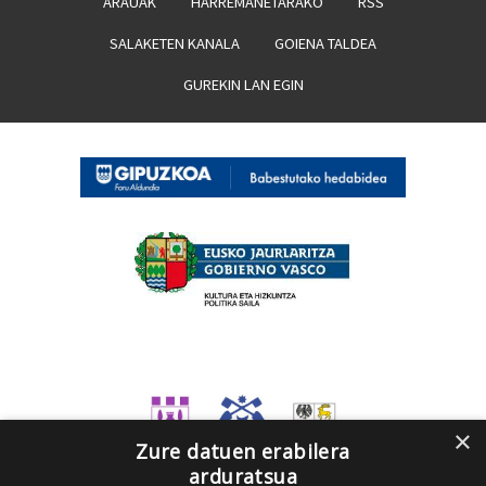
ARAUAK
HARREMANETARAKO
RSS
SALAKETEN KANALA
GOIENA TALDEA
GUREKIN LAN EGIN
×
Zure datuen erabilera
arduratsua