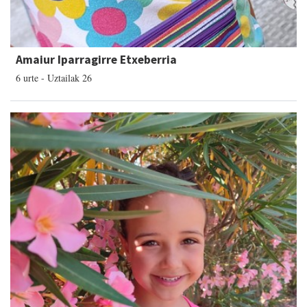
Amaiur Iparragirre Etxeberria
6 urte - Uztailak 26