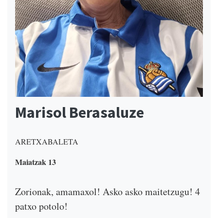
Marisol Berasaluze
ARETXABALETA
Maiatzak 13
Zorionak, amamaxol! Asko asko maitetzugu! 4
patxo potolo!