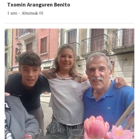
Txomin Aranguren Benito
1 urte - Abuztuak 01