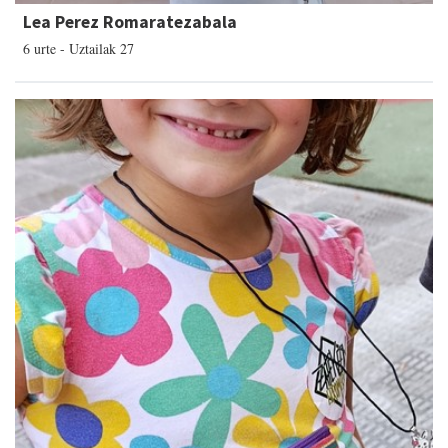
Lea Perez Romaratezabala
6 urte - Uztailak 27