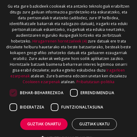
Gu eta gure bazkideek cookieak eta antzeko teknologiak erabiltzen
ditugu zure gailuan informazioa gordetzeko eta eskuratzeko, eta
datu pertsonalak tratatzeko (adibidez, zure IP helbidea,
identifikatzaile bakarrak eta nabigazio-datuak), iragarki eta eduki
pertsonalizatuak eskaintzeko, iragarkiak eta edukia neurtzeko,
audientziaren inguruko ikuspegiak lortzeko eta zerbitzuak
hobetzeko.
Hirugarrenen hornitzaileek (4)
zure datuak ere trata
ditzakete helburu hauetarako eta beste batzuetarako, besteak beste
kokapen geografiko zehatzeko datuak eta gailuaren ezaugarriak
erabiliz. Zure aukerak webgune honi soilik aplikatzen zaizkio.
Hornitzaile batzuek baimena beharrean interes legitimoa oinarri
gisa erabil dezakete; aurka egiteko eskubidea duzu
Iragarkien
ezarpenak
atalean. Zure baimena edozein unetan ken dezakezu
Cookieen ezarpenak
atalean.
Pribatutasun-politika
BEHAR-BEHARREZKOA
ERRENDIMENDUA
BIDERATZEA
FUNTZIONALTASUNA
GUZTIAK ONARTU
GUZTIAK UKATU