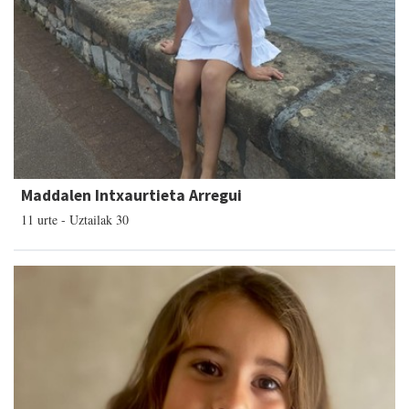
Maddalen Intxaurtieta Arregui
11 urte - Uztailak 30