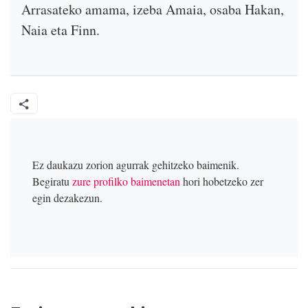
Arrasateko amama, izeba Amaia, osaba Hakan,
Naia eta Finn.
Ez daukazu zorion agurrak gehitzeko baimenik.
Begiratu
zure profilko baimenetan
hori hobetzeko zer
egin dezakezun.