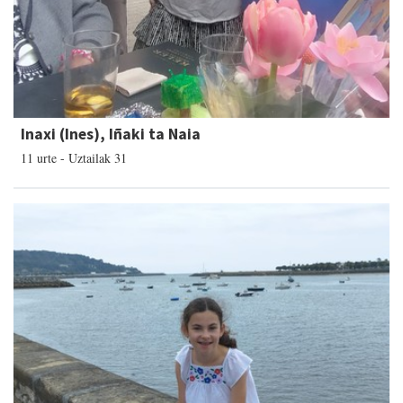
Inaxi (Ines), Iñaki ta Naia
11 urte - Uztailak 31