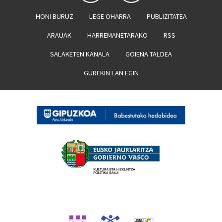
HONI BURUZ
LEGE OHARRA
PUBLIZITATEA
ARAUAK
HARREMANETARAKO
RSS
SALAKETEN KANALA
GOIENA TALDEA
GUREKIN LAN EGIN