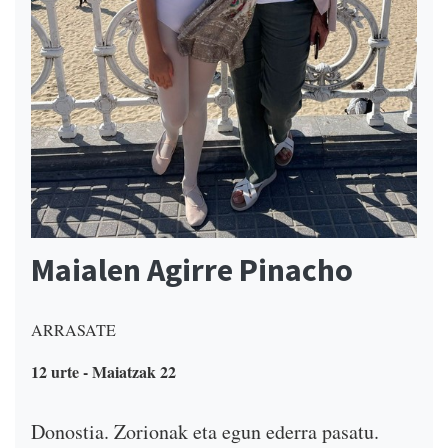
Maialen Agirre Pinacho
ARRASATE
12 urte - Maiatzak 22
Donostia. Zorionak eta egun ederra pasatu.