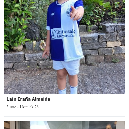
Lain Eraña Almeida
3 urte - Uztailak 28