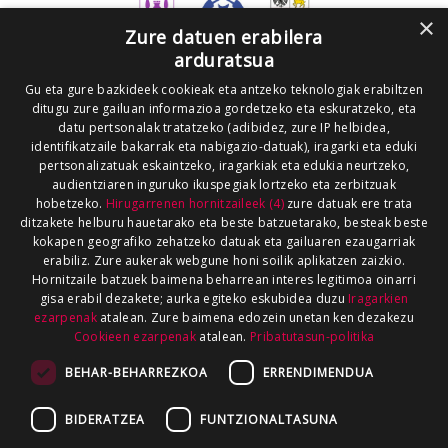
×
Zure datuen erabilera
arduratsua
Gu eta gure bazkideek cookieak eta antzeko teknologiak erabiltzen
ditugu zure gailuan informazioa gordetzeko eta eskuratzeko, eta
datu pertsonalak tratatzeko (adibidez, zure IP helbidea,
identifikatzaile bakarrak eta nabigazio-datuak), iragarki eta eduki
pertsonalizatuak eskaintzeko, iragarkiak eta edukia neurtzeko,
audientziaren inguruko ikuspegiak lortzeko eta zerbitzuak
hobetzeko.
Hirugarrenen hornitzaileek (4)
zure datuak ere trata
ditzakete helburu hauetarako eta beste batzuetarako, besteak beste
kokapen geografiko zehatzeko datuak eta gailuaren ezaugarriak
erabiliz. Zure aukerak webgune honi soilik aplikatzen zaizkio.
Hornitzaile batzuek baimena beharrean interes legitimoa oinarri
gisa erabil dezakete; aurka egiteko eskubidea duzu
Iragarkien
ezarpenak
atalean. Zure baimena edozein unetan ken dezakezu
Cookieen ezarpenak
atalean.
Pribatutasun-politika
BEHAR-BEHARREZKOA
ERRENDIMENDUA
BIDERATZEA
FUNTZIONALTASUNA