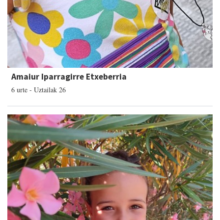
Amaiur Iparragirre Etxeberria
6 urte - Uztailak 26