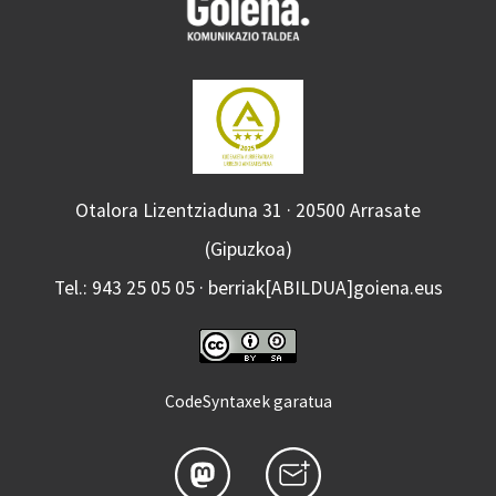
Otalora Lizentziaduna 31 · 20500 Arrasate
(Gipuzkoa)
Tel.: 943 25 05 05 · berriak[ABILDUA]goiena.eus
CodeSyntaxek garatua