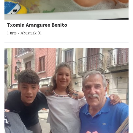
Txomin Aranguren Benito
1 urte - Abuztuak 01