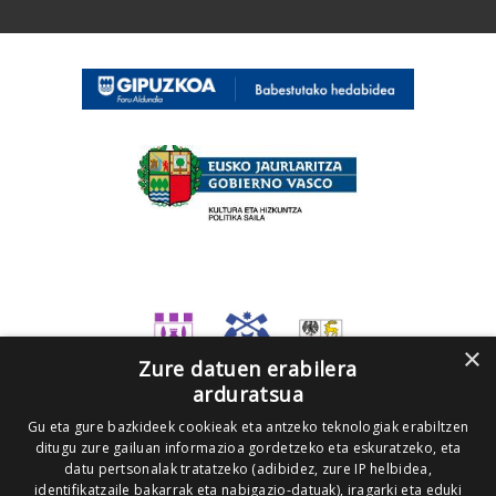
×
Zure datuen erabilera
arduratsua
Gu eta gure bazkideek cookieak eta antzeko teknologiak erabiltzen
ditugu zure gailuan informazioa gordetzeko eta eskuratzeko, eta
datu pertsonalak tratatzeko (adibidez, zure IP helbidea,
identifikatzaile bakarrak eta nabigazio-datuak), iragarki eta eduki