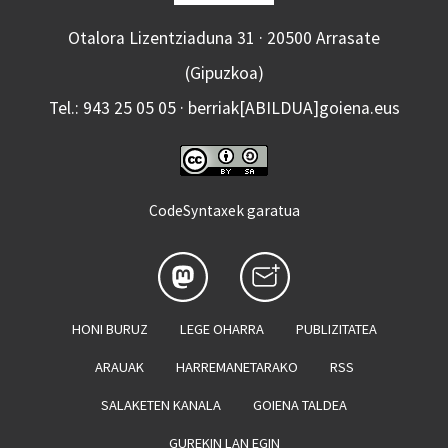
Otalora Lizentziaduna 31 · 20500 Arrasate
(Gipuzkoa)
Tel.: 943 25 05 05 · berriak[ABILDUA]goiena.eus
CodeSyntaxek garatua
HONI BURUZ
LEGE OHARRA
PUBLIZITATEA
ARAUAK
HARREMANETARAKO
RSS
SALAKETEN KANALA
GOIENA TALDEA
GUREKIN LAN EGIN