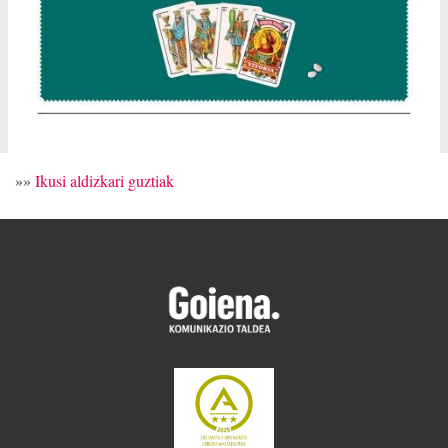
»»
Ikusi aldizkari guztiak