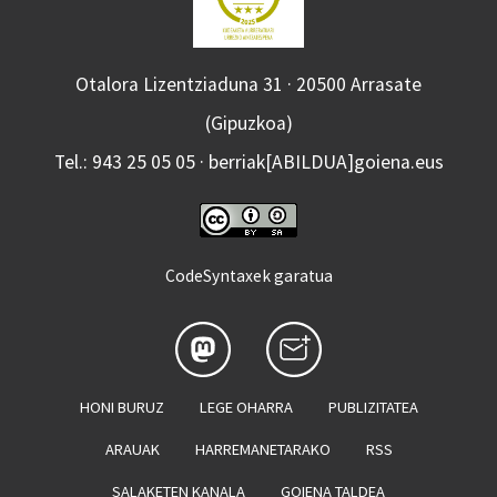
Otalora Lizentziaduna 31 · 20500 Arrasate
(Gipuzkoa)
Tel.: 943 25 05 05 · berriak[ABILDUA]goiena.eus
CodeSyntaxek garatua
HONI BURUZ
LEGE OHARRA
PUBLIZITATEA
ARAUAK
HARREMANETARAKO
RSS
SALAKETEN KANALA
GOIENA TALDEA