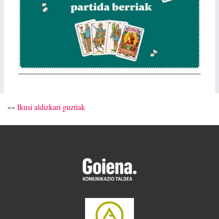
»»
Ikusi aldizkari guztiak