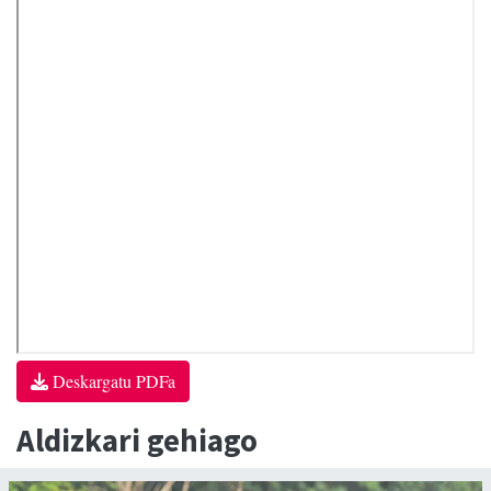
Deskargatu PDFa
Aldizkari gehiago