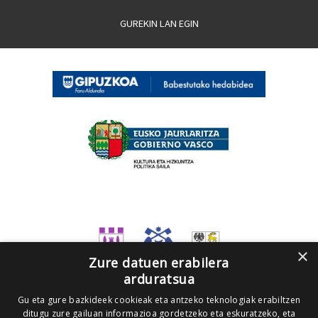
GUREKIN LAN EGIN
×
Zure datuen erabilera
arduratsua
Gu eta gure bazkideek cookieak eta antzeko teknologiak erabiltzen
ditugu zure gailuan informazioa gordetzeko eta eskuratzeko, eta