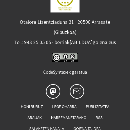
Otalora Lizentziaduna 31 · 20500 Arrasate
(Gipuzkoa)
Tel.: 943 25 05 05 · berriak[ABILDUA]goiena.eus
CodeSyntaxek garatua
HONI BURUZ
LEGE OHARRA
PUBLIZITATEA
ARAUAK
HARREMANETARAKO
RSS
SALAKETEN KANALA
GOIENA TALDEA