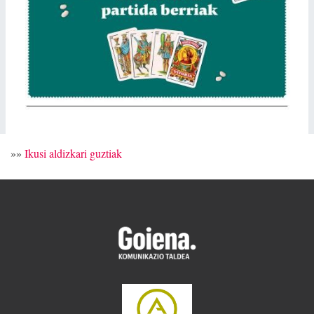
»»
Ikusi aldizkari guztiak