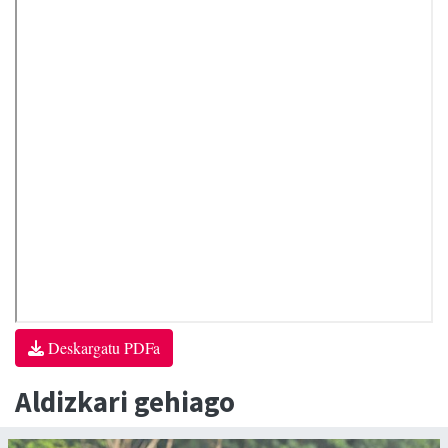
Deskargatu PDFa
Aldizkari gehiago