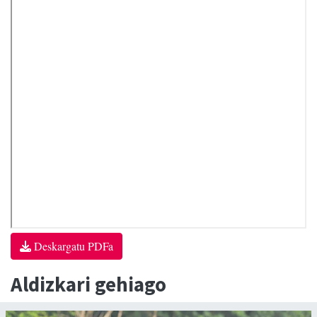
Deskargatu PDFa
Aldizkari gehiago