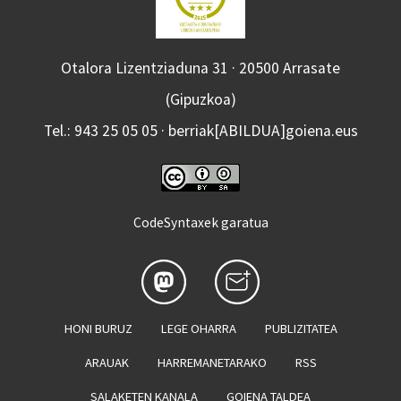
Otalora Lizentziaduna 31 · 20500 Arrasate
(Gipuzkoa)
Tel.: 943 25 05 05 · berriak[ABILDUA]goiena.eus
CodeSyntaxek garatua
HONI BURUZ
LEGE OHARRA
PUBLIZITATEA
ARAUAK
HARREMANETARAKO
RSS
SALAKETEN KANALA
GOIENA TALDEA