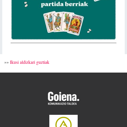
»»
Ikusi aldizkari guztiak