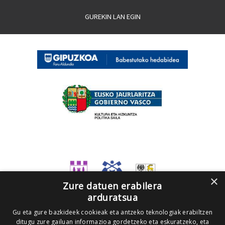
GUREKIN LAN EGIN
×
Zure datuen erabilera
arduratsua
Gu eta gure bazkideek cookieak eta antzeko teknologiak erabiltzen
ditugu zure gailuan informazioa gordetzeko eta eskuratzeko, eta