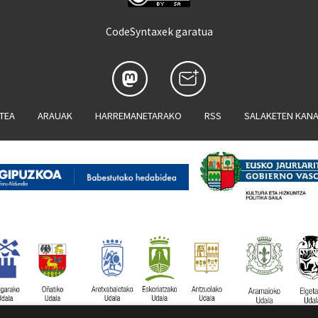
CodeSyntaxek garatua
ATEA
ARAUAK
HARREMANETARAKO
RSS
SALAKETEN KAN