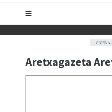
GOIENA 
Aretxagazeta Are