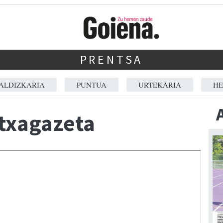
PRENTSA
ALDIZKARIA
PUNTUA
URTEKARIA
HE
txagazeta