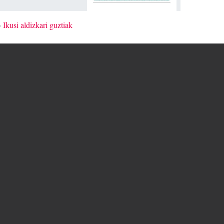
»
Ikusi aldizkari guztiak