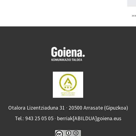
»
Otalora Lizentziaduna 31 · 20500 Arrasate (Gipuzkoa)
Tel.: 943 25 05 05 · berriak[ABILDUA]goiena.eus