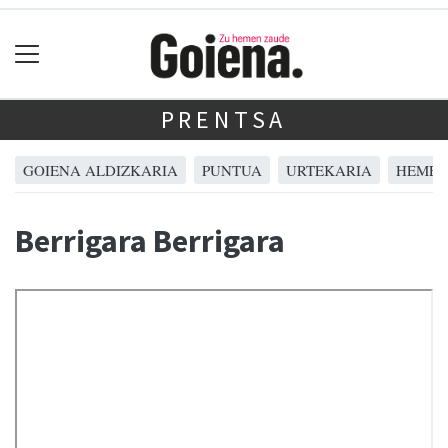
PRENTSA
GOIENA ALDIZKARIA
PUNTUA
URTEKARIA
HEMER
Berrigara Berrigara