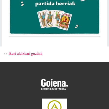
»»
Ikusi aldizkari guztiak