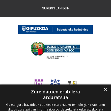
GUREKIN LAN EGIN
×
Zure datuen erabilera
arduratsua
Gu eta gure bazkideek cookieak eta antzeko teknologiak erabiltzen
ditugu zure gailuan informazioa gordetzeko eta eskuratzeko, eta