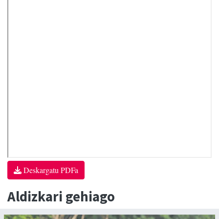
Deskargatu PDFa
Aldizkari gehiago