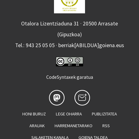
Otalora Lizentziaduna 31 · 20500 Arrasate
(Gipuzkoa)
Tel.: 943 25 05 05 · berriak[ABILDUA]goiena.eus
CodeSyntaxek garatua
HONI BURUZ
LEGE OHARRA
PUBLIZITATEA
ARAUAK
HARREMANETARAKO
RSS
SALAKETEN KANALA
GOIENA TALDEA