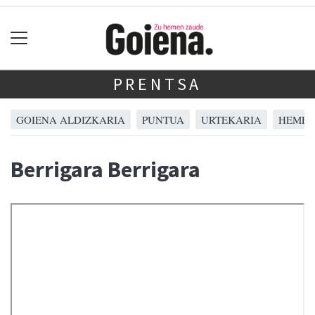
PRENTSA
GOIENA ALDIZKARIA
PUNTUA
URTEKARIA
HEMER
Berrigara Berrigara