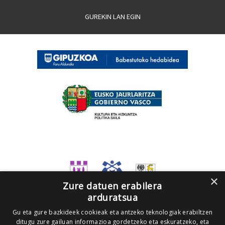
GUREKIN LAN EGIN
×
Zure datuen erabilera
arduratsua
Gu eta gure bazkideek cookieak eta antzeko teknologiak erabiltzen
ditugu zure gailuan informazioa gordetzeko eta eskuratzeko, eta