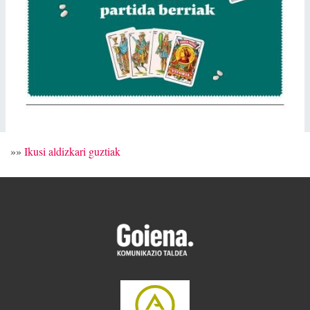
»»
Ikusi aldizkari guztiak