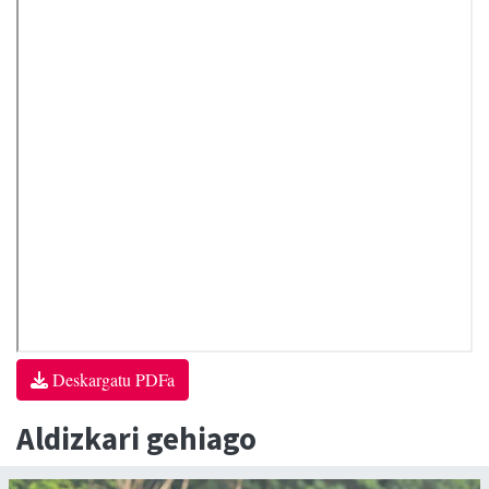
Deskargatu PDFa
Aldizkari gehiago