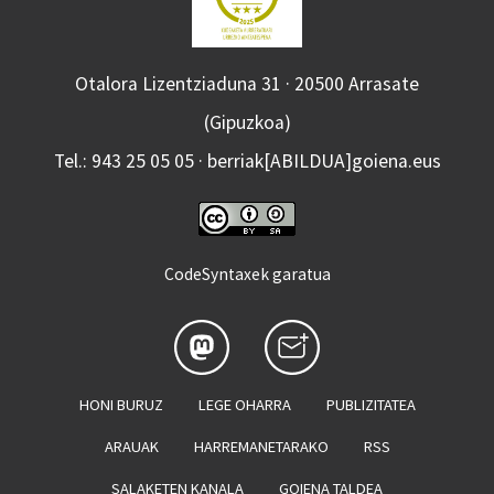
Otalora Lizentziaduna 31 · 20500 Arrasate
(Gipuzkoa)
Tel.: 943 25 05 05 · berriak[ABILDUA]goiena.eus
CodeSyntaxek garatua
HONI BURUZ
LEGE OHARRA
PUBLIZITATEA
ARAUAK
HARREMANETARAKO
RSS
SALAKETEN KANALA
GOIENA TALDEA