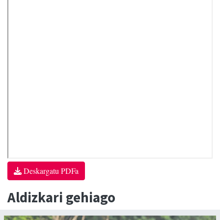
Deskargatu PDFa
Aldizkari gehiago