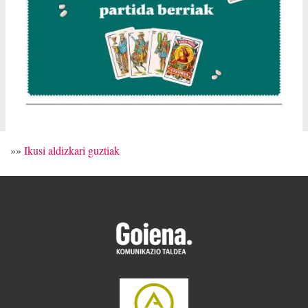
»»
Ikusi aldizkari guztiak