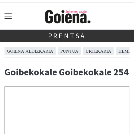
PRENTSA
GOIENA ALDIZKARIA
PUNTUA
URTEKARIA
HEMER
Goibekokale Goibekokale 254