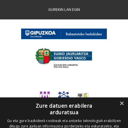
GUREKIN LAN EGIN
×
Zure datuen erabilera
arduratsua
Gu eta gure bazkideek cookieak eta antzeko teknologiak erabiltzen
ditugu zure gailuan informazioa gordetzeko eta eskuratzeko, eta