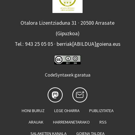
Otalora Lizentziaduna 31 · 20500 Arrasate
(Gipuzkoa)
Tel.: 943 25 05 05 · berriak[ABILDUA]goiena.eus
CodeSyntaxek garatua
HONI BURUZ
LEGE OHARRA
PUBLIZITATEA
ARAUAK
HARREMANETARAKO
RSS
SALAKETEN KANALA
GOIENA TALDEA