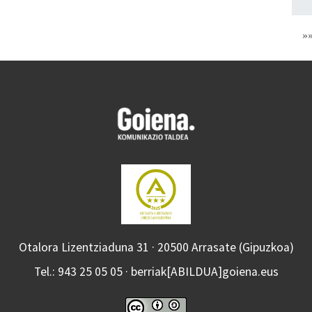
»
Otalora Lizentziaduna 31 · 20500 Arrasate (Gipuzkoa)
Tel.: 943 25 05 05 · berriak[ABILDUA]goiena.eus