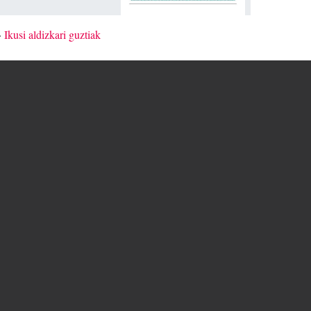
»
Ikusi aldizkari guztiak