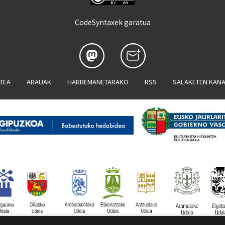
CodeSyntaxek garatua
ATEA
ARAUAK
HARREMANETARAKO
RSS
SALAKETEN KAN