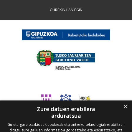
GUREKIN LAN EGIN
×
Zure datuen erabilera
arduratsua
Gu eta gure bazkideek cookieak eta antzeko teknologiak erabiltzen
ditugu zure gailuan informazioa gordetzeko eta eskuratzeko, eta