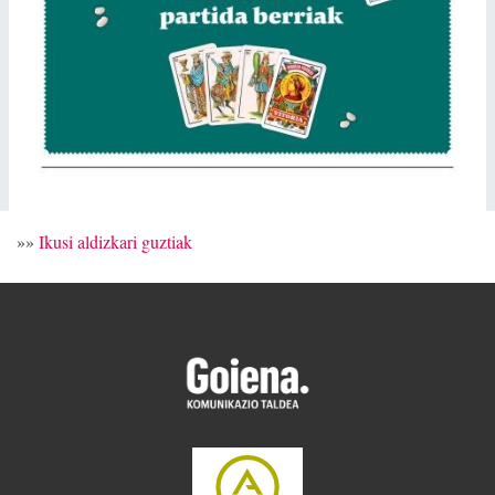
»»
Ikusi aldizkari guztiak