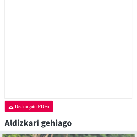
Deskargatu PDFa
Aldizkari gehiago