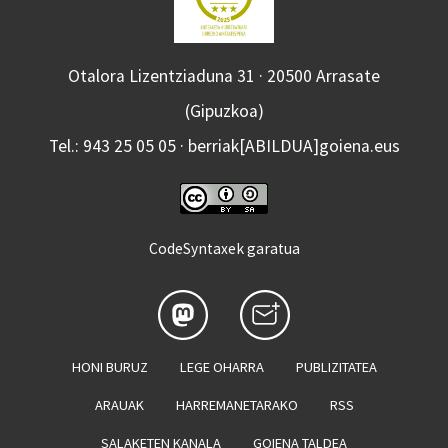
Otalora Lizentziaduna 31 · 20500 Arrasate
(Gipuzkoa)
Tel.: 943 25 05 05 · berriak[ABILDUA]goiena.eus
CodeSyntaxek garatua
HONI BURUZ
LEGE OHARRA
PUBLIZITATEA
ARAUAK
HARREMANETARAKO
RSS
SALAKETEN KANALA
GOIENA TALDEA