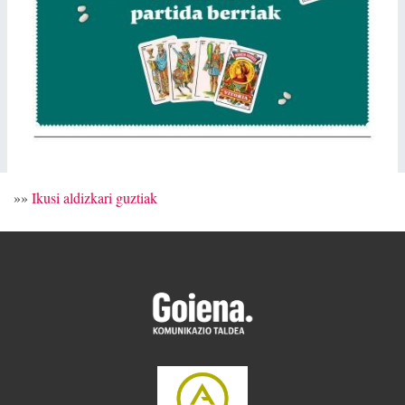
»»
Ikusi aldizkari guztiak