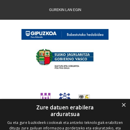
GUREKIN LAN EGIN
×
Zure datuen erabilera
arduratsua
Gu eta gure bazkideek cookieak eta antzeko teknologiak erabiltzen
ditugu zure gailuan informazioa gordetzeko eta eskuratzeko, eta