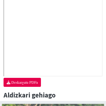
Deskargatu PDFa
Aldizkari gehiago