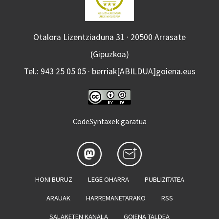
Otalora Lizentziaduna 31 · 20500 Arrasate
(Gipuzkoa)
Tel.: 943 25 05 05 · berriak[ABILDUA]goiena.eus
CodeSyntaxek garatua
HONI BURUZ
LEGE OHARRA
PUBLIZITATEA
ARAUAK
HARREMANETARAKO
RSS
SALAKETEN KANALA
GOIENA TALDEA