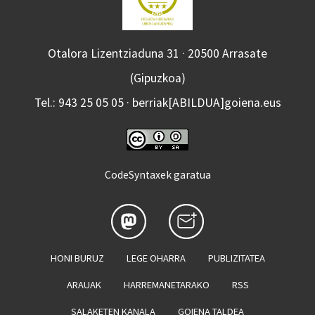
Otalora Lizentziaduna 31 · 20500 Arrasate
(Gipuzkoa)
Tel.: 943 25 05 05 · berriak[ABILDUA]goiena.eus
CodeSyntaxek garatua
HONI BURUZ
LEGE OHARRA
PUBLIZITATEA
ARAUAK
HARREMANETARAKO
RSS
SALAKETEN KANALA
GOIENA TALDEA