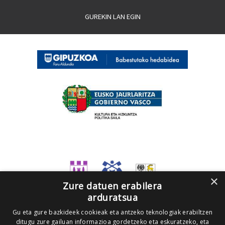
GUREKIN LAN EGIN
×
Zure datuen erabilera
arduratsua
Gu eta gure bazkideek cookieak eta antzeko teknologiak erabiltzen
ditugu zure gailuan informazioa gordetzeko eta eskuratzeko, eta