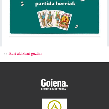
»»
Ikusi aldizkari guztiak