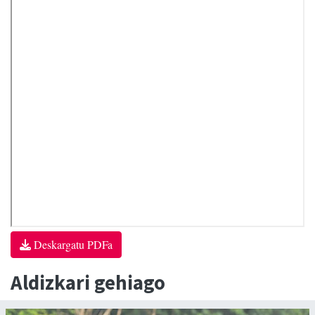
Deskargatu PDFa
Aldizkari gehiago