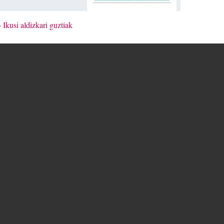
»
Ikusi aldizkari guztiak