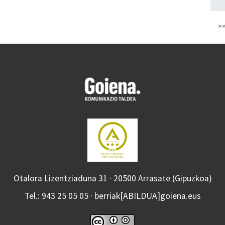
»
Otalora Lizentziaduna 31 · 20500 Arrasate (Gipuzkoa)
Tel.: 943 25 05 05 · berriak[ABILDUA]goiena.eus