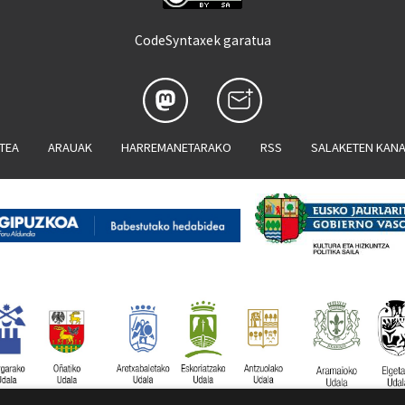
CodeSyntaxek garatua
ATEA
ARAUAK
HARREMANETARAKO
RSS
SALAKETEN KAN