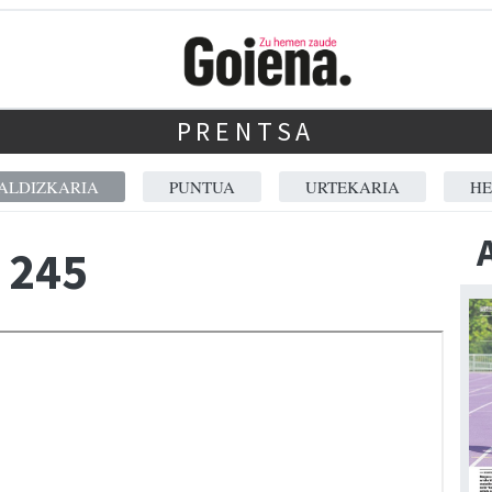
PRENTSA
ALDIZKARIA
PUNTUA
URTEKARIA
HE
 245