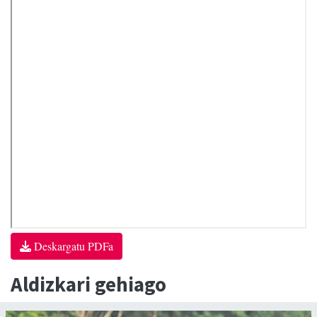
Deskargatu PDFa
Aldizkari gehiago