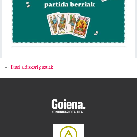
»»
Ikusi aldizkari guztiak