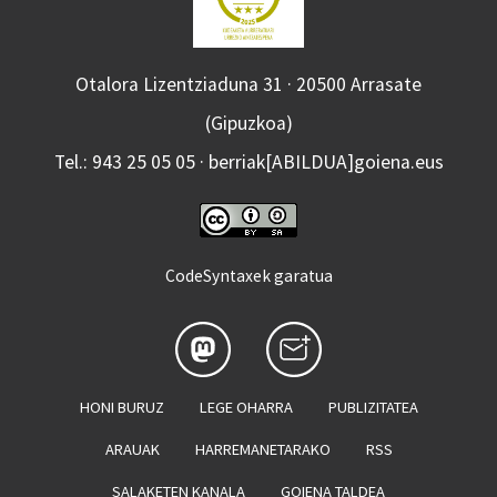
Otalora Lizentziaduna 31 · 20500 Arrasate
(Gipuzkoa)
Tel.: 943 25 05 05 · berriak[ABILDUA]goiena.eus
CodeSyntaxek garatua
HONI BURUZ
LEGE OHARRA
PUBLIZITATEA
ARAUAK
HARREMANETARAKO
RSS
SALAKETEN KANALA
GOIENA TALDEA