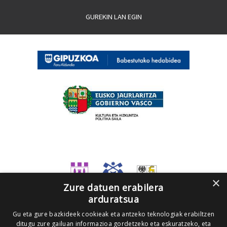
GUREKIN LAN EGIN
×
Zure datuen erabilera
arduratsua
Gu eta gure bazkideek cookieak eta antzeko teknologiak erabiltzen
ditugu zure gailuan informazioa gordetzeko eta eskuratzeko, eta