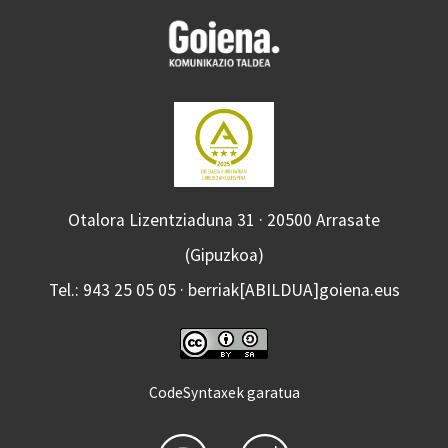
Otalora Lizentziaduna 31 · 20500 Arrasate
(Gipuzkoa)
Tel.: 943 25 05 05 · berriak[ABILDUA]goiena.eus
CodeSyntaxek garatua