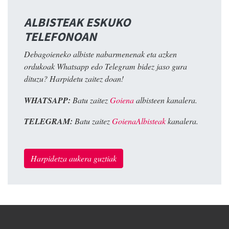
ALBISTEAK ESKUKO
TELEFONOAN
Debagoieneko albiste nabarmenenak eta azken
ordukoak Whatsapp edo Telegram bidez jaso gura
dituzu? Harpidetu zaitez doan!
WHATSAPP:
Batu zaitez
Goiena
albisteen kanalera.
TELEGRAM:
Batu zaitez
GoienaAlbisteak
kanalera.
Harpidetza aukera guztiak