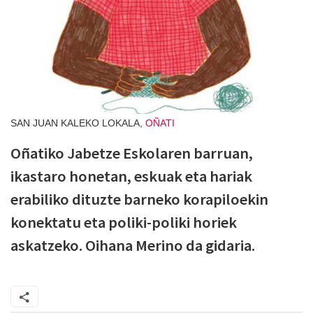
SAN JUAN KALEKO LOKALA,
OÑATI
Oñatiko Jabetze Eskolaren barruan,
ikastaro honetan, eskuak eta hariak
erabiliko dituzte barneko korapiloekin
konektatu eta poliki-poliki horiek
askatzeko. Oihana Merino da gidaria.