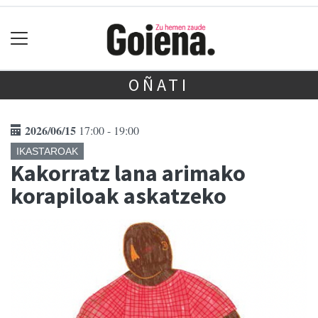
OÑATI
2026/06/15
17:00 - 19:00
IKASTAROAK
Kakorratz lana arimako
korapiloak askatzeko