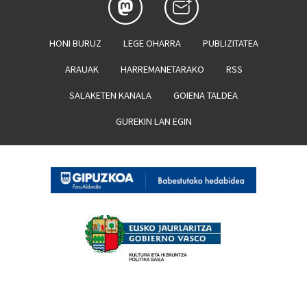
HONI BURUZ
LEGE OHARRA
PUBLIZITATEA
ARAUAK
HARREMANETARAKO
RSS
SALAKETEN KANALA
GOIENA TALDEA
GUREKIN LAN EGIN