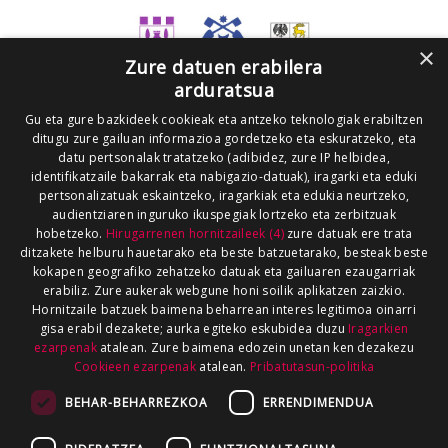
×
Zure datuen erabilera
arduratsua
Gu eta gure bazkideek cookieak eta antzeko teknologiak erabiltzen
ditugu zure gailuan informazioa gordetzeko eta eskuratzeko, eta
datu pertsonalak tratatzeko (adibidez, zure IP helbidea,
identifikatzaile bakarrak eta nabigazio-datuak), iragarki eta eduki
pertsonalizatuak eskaintzeko, iragarkiak eta edukia neurtzeko,
audientziaren inguruko ikuspegiak lortzeko eta zerbitzuak
hobetzeko.
Hirugarrenen hornitzaileek (4)
zure datuak ere trata
ditzakete helburu hauetarako eta beste batzuetarako, besteak beste
kokapen geografiko zehatzeko datuak eta gailuaren ezaugarriak
erabiliz. Zure aukerak webgune honi soilik aplikatzen zaizkio.
Hornitzaile batzuek baimena beharrean interes legitimoa oinarri
gisa erabil dezakete; aurka egiteko eskubidea duzu
Iragarkien
ezarpenak
atalean. Zure baimena edozein unetan ken dezakezu
Cookieen ezarpenak
atalean.
Pribatutasun-politika
BEHAR-BEHARREZKOA
ERRENDIMENDUA