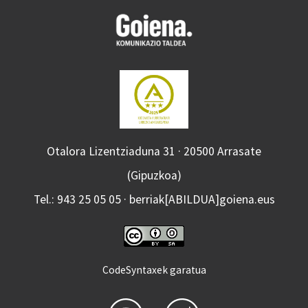
Otalora Lizentziaduna 31 · 20500 Arrasate
(Gipuzkoa)
Tel.: 943 25 05 05 · berriak[ABILDUA]goiena.eus
CodeSyntaxek garatua