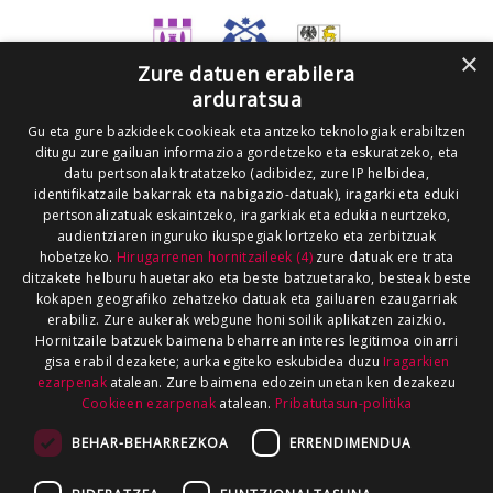
×
Zure datuen erabilera
arduratsua
Gu eta gure bazkideek cookieak eta antzeko teknologiak erabiltzen
ditugu zure gailuan informazioa gordetzeko eta eskuratzeko, eta
datu pertsonalak tratatzeko (adibidez, zure IP helbidea,
identifikatzaile bakarrak eta nabigazio-datuak), iragarki eta eduki
pertsonalizatuak eskaintzeko, iragarkiak eta edukia neurtzeko,
audientziaren inguruko ikuspegiak lortzeko eta zerbitzuak
hobetzeko.
Hirugarrenen hornitzaileek (4)
zure datuak ere trata
ditzakete helburu hauetarako eta beste batzuetarako, besteak beste
kokapen geografiko zehatzeko datuak eta gailuaren ezaugarriak
erabiliz. Zure aukerak webgune honi soilik aplikatzen zaizkio.
Hornitzaile batzuek baimena beharrean interes legitimoa oinarri
gisa erabil dezakete; aurka egiteko eskubidea duzu
Iragarkien
ezarpenak
atalean. Zure baimena edozein unetan ken dezakezu
Cookieen ezarpenak
atalean.
Pribatutasun-politika
BEHAR-BEHARREZKOA
ERRENDIMENDUA