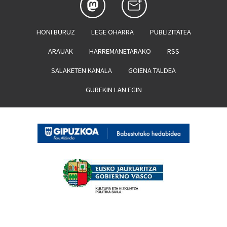
HONI BURUZ
LEGE OHARRA
PUBLIZITATEA
ARAUAK
HARREMANETARAKO
RSS
SALAKETEN KANALA
GOIENA TALDEA
GUREKIN LAN EGIN