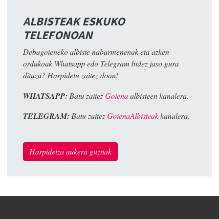
ALBISTEAK ESKUKO
TELEFONOAN
Debagoieneko albiste nabarmenenak eta azken
ordukoak Whatsapp edo Telegram bidez jaso gura
dituzu? Harpidetu zaitez doan!
WHATSAPP:
Batu zaitez
Goiena
albisteen kanalera.
TELEGRAM:
Batu zaitez
GoienaAlbisteak
kanalera.
Harpidetza aukera guztiak