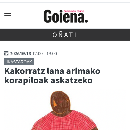
OÑATI
2026/05/18
17:00 - 19:00
IKASTAROAK
Kakorratz lana arimako
korapiloak askatzeko