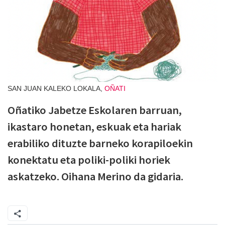
SAN JUAN KALEKO LOKALA,
OÑATI
Oñatiko Jabetze Eskolaren barruan,
ikastaro honetan, eskuak eta hariak
erabiliko dituzte barneko korapiloekin
konektatu eta poliki-poliki horiek
askatzeko. Oihana Merino da gidaria.