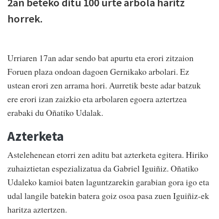
2an beteko ditu 100 urte arbola haritz
horrek.
Urriaren 17an adar sendo bat apurtu eta erori zitzaion
Foruen plaza ondoan dagoen Gernikako arbolari. Ez
ustean erori zen arrama hori. Aurretik beste adar batzuk
ere erori izan zaizkio eta arbolaren egoera aztertzea
erabaki du Oñatiko Udalak.
Azterketa
Astelehenean etorri zen aditu bat azterketa egitera. Hiriko
zuhaiztietan espezializatua da Gabriel Iguiñiz. Oñatiko
Udaleko kamioi baten laguntzarekin garabian gora igo eta
udal langile batekin batera goiz osoa pasa zuen Iguiñiz-ek
haritza aztertzen.