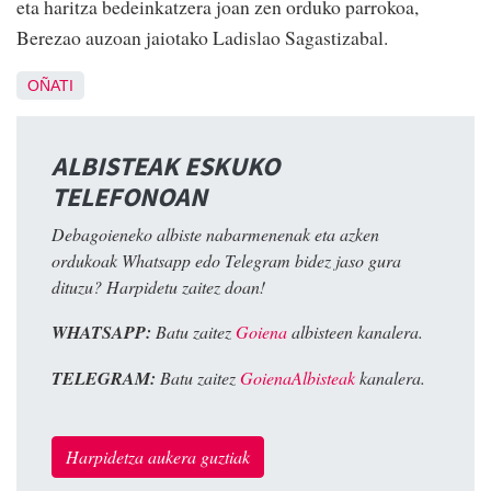
eta haritza bedeinkatzera joan zen orduko parrokoa,
Berezao auzoan jaiotako Ladislao Sagastizabal.
OÑATI
ALBISTEAK ESKUKO
TELEFONOAN
Debagoieneko albiste nabarmenenak eta azken
ordukoak Whatsapp edo Telegram bidez jaso gura
dituzu? Harpidetu zaitez doan!
WHATSAPP:
Batu zaitez
Goiena
albisteen kanalera.
TELEGRAM:
Batu zaitez
GoienaAlbisteak
kanalera.
Harpidetza aukera guztiak