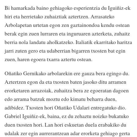
Bi hamarkada baino gehiagoko esperientzia du Iguiñiz-ek
hiri eta herrietako zuhaiztiak aztertzen. Arrasateko
Arbolapetan urtetan egon zen gaztainondoa kendu ostean
berak egin zuen lurraren eta inguruaren azterketa, zuhaitz
berria nola landatu aholkatzeko. Italiatik ekarritako haritza
jarri zuten gero eta udaberrian bigarren txosten bat egin
zuen, haren egoera txarra aztertu ostean.
Oñatiko Gernikako arbolarekin ere gauza bera egingo du.
Aztertzen egon da eta txosten baten jasoko ditu arramen
erorketaren arrazoiak, zuhaitza bera ze egoeratan dagoen
edo arrama batzuk moztu edo kimatu beharra duen,
adibidez. Txosten hori Oñatiko Udalari entregatuko dio.
Gabriel Iguiñiz-ek, baina, ez du zehaztu noizko bukatuko
duen txosten hori. Lan hori eskuetan duela erabakiko du
udalak zer egin aurrerantzean adar erorketa gehiago gerta