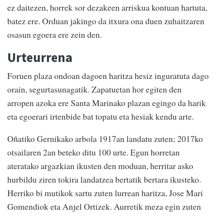
ez daitezen, horrek sor dezakeen arriskua kontuan hartuta,
batez ere. Orduan jakingo da itxura ona duen zuhaitzaren
osasun egoera ere zein den.
Urteurrena
Foruen plaza ondoan dagoen haritza hesiz inguratuta dago
orain, segurtasunagatik. Zapatuetan hor egiten den
arropen azoka ere Santa Marinako plazan egingo da harik
eta egoerari irtenbide bat topatu eta hesiak kendu arte.
Oñatiko Gernikako arbola 1917an landatu zuten; 2017ko
otsailaren 2an beteko ditu 100 urte. Egun horretan
ateratako argazkian ikusten den moduan, herritar asko
hurbildu ziren tokira landatzea bertatik bertara ikusteko.
Herriko bi mutikok sartu zuten lurrean haritza, Jose Mari
Gomendiok eta Anjel Ortizek. Aurretik meza egin zuten