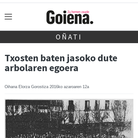
OÑATI
Txosten baten jasoko dute
arbolaren egoera
Oihana Elorza Gorostiza
2016ko azaroaren 12a