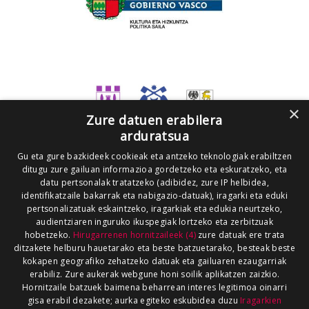
×
Zure datuen erabilera
arduratsua
Gu eta gure bazkideek cookieak eta antzeko teknologiak erabiltzen
ditugu zure gailuan informazioa gordetzeko eta eskuratzeko, eta
datu pertsonalak tratatzeko (adibidez, zure IP helbidea,
identifikatzaile bakarrak eta nabigazio-datuak), iragarki eta eduki
pertsonalizatuak eskaintzeko, iragarkiak eta edukia neurtzeko,
audientziaren inguruko ikuspegiak lortzeko eta zerbitzuak
hobetzeko.
Hirugarrenen hornitzaileek (4)
zure datuak ere trata
ditzakete helburu hauetarako eta beste batzuetarako, besteak beste
kokapen geografiko zehatzeko datuak eta gailuaren ezaugarriak
erabiliz. Zure aukerak webgune honi soilik aplikatzen zaizkio.
Hornitzaile batzuek baimena beharrean interes legitimoa oinarri
gisa erabil dezakete; aurka egiteko eskubidea duzu
Iragarkien