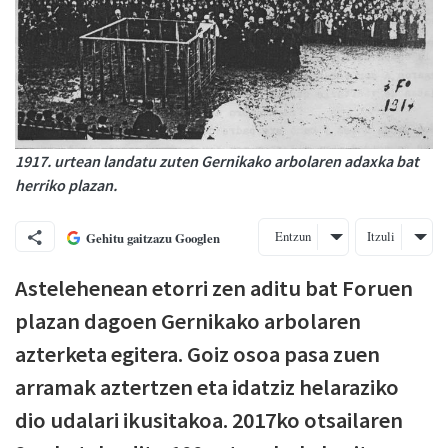
1917. urtean landatu zuten Gernikako arbolaren adaxka bat
herriko plazan.
Entzun
Itzuli
Gehitu gaitzazu Googlen
Astelehenean etorri zen aditu bat Foruen
plazan dagoen Gernikako arbolaren
azterketa egitera. Goiz osoa pasa zuen
arramak aztertzen eta idatziz helaraziko
dio udalari ikusitakoa. 2017ko otsailaren