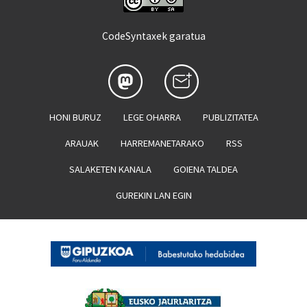
CodeSyntaxek garatua
HONI BURUZ
LEGE OHARRA
PUBLIZITATEA
ARAUAK
HARREMANETARAKO
RSS
SALAKETEN KANALA
GOIENA TALDEA
GUREKIN LAN EGIN