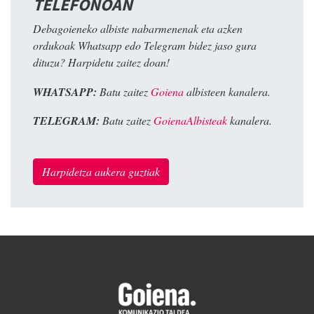
TELEFONOAN
Debagoieneko albiste nabarmenenak eta azken
ordukoak Whatsapp edo Telegram bidez jaso gura
dituzu? Harpidetu zaitez doan!
WHATSAPP:
Batu zaitez
Goiena
albisteen kanalera.
TELEGRAM:
Batu zaitez
GoienaAlbisteak
kanalera.
Harpidetza aukera guztiak