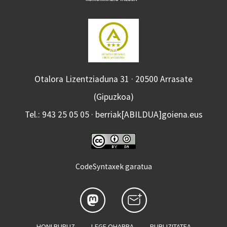
Otalora Lizentziaduna 31 · 20500 Arrasate
(Gipuzkoa)
Tel.: 943 25 05 05 · berriak[ABILDUA]goiena.eus
CodeSyntaxek garatua
HONI BURUZ
LEGE OHARRA
PUBLIZITATEA