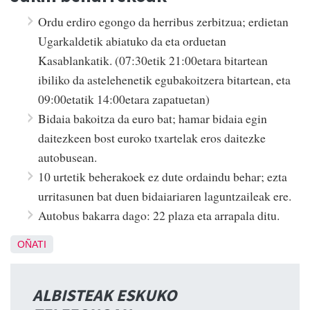
Ordu erdiro egongo da herribus zerbitzua; erdietan
Ugarkaldetik abiatuko da eta orduetan
Kasablankatik. (07:30etik 21:00etara bitartean
ibiliko da astelehenetik egubakoitzera bitartean, eta
09:00etatik 14:00etara zapatuetan)
Bidaia bakoitza da euro bat; hamar bidaia egin
daitezkeen bost euroko txartelak eros daitezke
autobusean.
10 urtetik beherakoek ez dute ordaindu behar; ezta
urritasunen bat duen bidaiariaren laguntzaileak ere.
Autobus bakarra dago: 22 plaza eta arrapala ditu.
OÑATI
ALBISTEAK ESKUKO