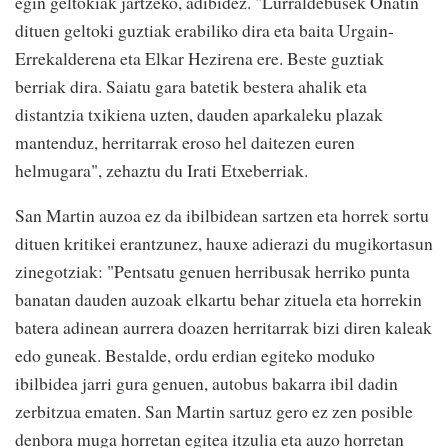
egin geltokiak jartzeko, adibidez. "Lurraldebusek Oñatin
dituen geltoki guztiak erabiliko dira eta baita Urgain-
Errekalderena eta Elkar Hezirena ere. Beste guztiak
berriak dira. Saiatu gara batetik bestera ahalik eta
distantzia txikiena uzten, dauden aparkaleku plazak
mantenduz, herritarrak eroso hel daitezen euren
helmugara", zehaztu du Irati Etxeberriak.
San Martin auzoa ez da ibilbidean sartzen eta horrek sortu
dituen kritikei erantzunez, hauxe adierazi du mugikortasun
zinegotziak: "Pentsatu genuen herribusak herriko punta
banatan dauden auzoak elkartu behar zituela eta horrekin
batera adinean aurrera doazen herritarrak bizi diren kaleak
edo guneak. Bestalde, ordu erdian egiteko moduko
ibilbidea jarri gura genuen, autobus bakarra ibil dadin
zerbitzua ematen. San Martin sartuz gero ez zen posible
denbora muga horretan egitea itzulia eta auzo horretan