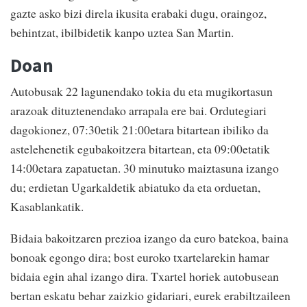
gazte asko bizi direla ikusita erabaki dugu, oraingoz,
behintzat, ibilbidetik kanpo uztea San Martin.
Doan
Autobusak 22 lagunendako tokia du eta mugikortasun
arazoak dituztenendako arrapala ere bai. Ordutegiari
dagokionez, 07:30etik 21:00etara bitartean ibiliko da
astelehenetik egubakoitzera bitartean, eta 09:00etatik
14:00etara zapatuetan. 30 minutuko maiztasuna izango
du; erdietan Ugarkaldetik abiatuko da eta orduetan,
Kasablankatik.
Bidaia bakoitzaren prezioa izango da euro batekoa, baina
bonoak egongo dira; bost euroko txartelarekin hamar
bidaia egin ahal izango dira. Txartel horiek autobusean
bertan eskatu behar zaizkio gidariari, eurek erabiltzaileen