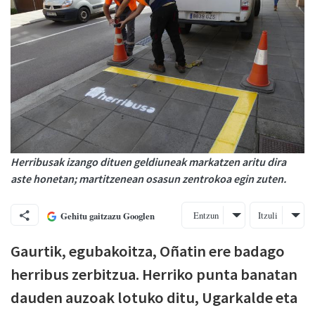
Herribusak izango dituen geldiuneak markatzen aritu dira
aste honetan; martitzenean osasun zentrokoa egin zuten.
Entzun
Itzuli
Gehitu gaitzazu Googlen
Gaurtik, egubakoitza, Oñatin ere badago
herribus zerbitzua. Herriko punta banatan
dauden auzoak lotuko ditu, Ugarkalde eta