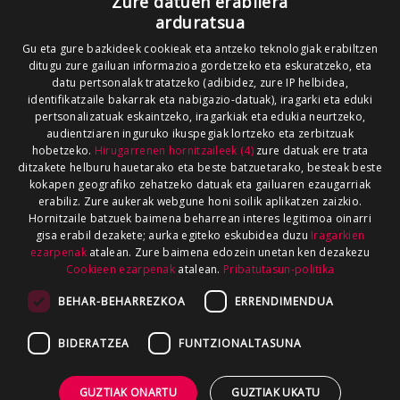
Zure datuen erabilera
arduratsua
Gu eta gure bazkideek cookieak eta antzeko teknologiak erabiltzen
ditugu zure gailuan informazioa gordetzeko eta eskuratzeko, eta
datu pertsonalak tratatzeko (adibidez, zure IP helbidea,
identifikatzaile bakarrak eta nabigazio-datuak), iragarki eta eduki
pertsonalizatuak eskaintzeko, iragarkiak eta edukia neurtzeko,
audientziaren inguruko ikuspegiak lortzeko eta zerbitzuak
hobetzeko.
Hirugarrenen hornitzaileek (4)
zure datuak ere trata
ditzakete helburu hauetarako eta beste batzuetarako, besteak beste
kokapen geografiko zehatzeko datuak eta gailuaren ezaugarriak
erabiliz. Zure aukerak webgune honi soilik aplikatzen zaizkio.
Hornitzaile batzuek baimena beharrean interes legitimoa oinarri
gisa erabil dezakete; aurka egiteko eskubidea duzu
Iragarkien
ezarpenak
atalean. Zure baimena edozein unetan ken dezakezu
Cookieen ezarpenak
atalean.
Pribatutasun-politika
BEHAR-BEHARREZKOA
ERRENDIMENDUA
BIDERATZEA
FUNTZIONALTASUNA
GUZTIAK ONARTU
GUZTIAK UKATU