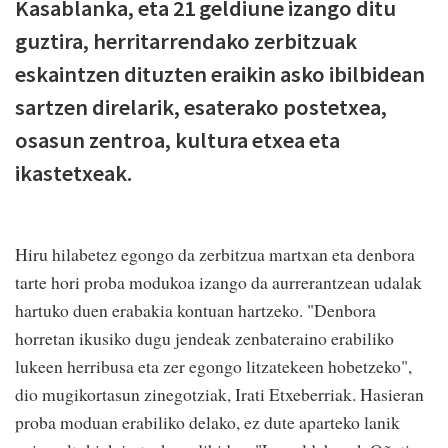
Kasablanka, eta 21 geldiune izango ditu
guztira, herritarrendako zerbitzuak
eskaintzen dituzten eraikin asko ibilbidean
sartzen direlarik, esaterako postetxea,
osasun zentroa, kultura etxea eta
ikastetxeak.
Hiru hilabetez egongo da zerbitzua martxan eta denbora
tarte hori proba modukoa izango da aurrerantzean udalak
hartuko duen erabakia kontuan hartzeko. "Denbora
horretan ikusiko dugu jendeak zenbateraino erabiliko
lukeen herribusa eta zer egongo litzatekeen hobetzeko",
dio mugikortasun zinegotziak, Irati Etxeberriak. Hasieran
proba moduan erabiliko delako, ez dute aparteko lanik