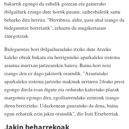
bakarrik egongo da zabalik goizean eta gainerako
ibilgailuek ezingo dute hortik pasatu; saihesbidetik sartu
beharko dira herrira. "Herribusa, aldiz, pasa ahal izango da
bidegurutze horretatik", zehaztu du mugikortasun
zinegotziak.
Bidegurutze hori ibilgailuendako itxiko dute Atzeko
kaleko obrak bukatu eta herriguneko aparkaleku sistema
arautua martxan jartzearekin batera. Baina hori noiz
izango den ez dago jakiterik oraindik. "Araututako
aparkaleku sistema jartzeko makinak urriaren 24rako prest
egongo direla esan digute eta ordurako kaleetako plazak
margotuta egongo dira, egoiliarrendako zeintzuk izango
diren bereizteko. Udazkenean gauzatuko da dena, baina
egun zehatzik ezin jakin oraindik", dio Irati Etxeberriak.
Jakin beharrekoak