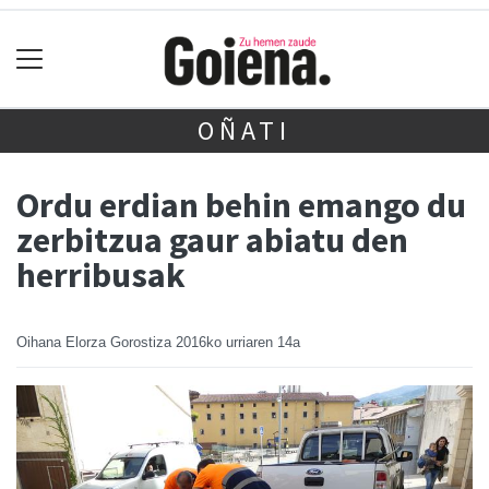
OÑATI
Ordu erdian behin emango du
zerbitzua gaur abiatu den
herribusak
Oihana Elorza Gorostiza
2016ko urriaren 14a