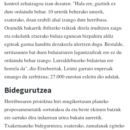
kontrol zehatzagoa izan dezaten. "Hala ere, guztiek ez
dute ordaindu behar. 10 urtetik beherako umeek,
esaterako, doan erabili ahal izango dute herribusa.
Oraindik bakarrik ibiltzeko txikiak direla iruditzen zaigu
eta eskolatik etxerako bidaia egunean bizpahiru aldiz
egiteak gastua handitu dezakeela ulertzen dugu. Bestalde,
urritasunen bat duen bidaiariaren laguntzaileak ere ez du
ordaindu behar izango. Lurraldebuseko bidaietan ere
horrela da", dio Etxeberriak. Leintz garraio enpresak
emango du zerbitzua; 27.000 eurotan esleitu dio udalak.
Bidegurutzea
Herribusaren proiektua hiri-mugikortasun planeko
proposamenetatik sortutakoa da eta beste ekimen batzuk
ere sartuko dira indarrean urtea bukatu aurretik.
Txaketuaneko bidegurutzea, esaterako, zamalanak egiteko