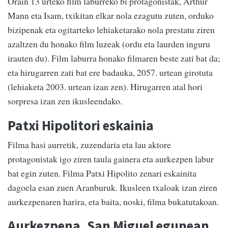
Orain 13 urteko film laburreko bi protagonistak, Arthur
Mann eta Isam, txikitan elkar nola ezagutu zuten, orduko
bizipenak eta ogitarteko lehiaketarako nola prestatu ziren
azaltzen du honako film luzeak (ordu eta laurden inguru
irauten du). Film laburra honako filmaren beste zati bat da;
eta hirugarren zati bat ere badauka, 2057. urtean girotuta
(lehiaketa 2003. urtean izan zen). Hirugarren atal hori
sorpresa izan zen ikusleendako.
Patxi Hipolitori eskainia
Filma hasi aurretik, zuzendaria eta lau aktore
protagonistak igo ziren taula gainera eta aurkezpen labur
bat egin zuten. Filma Patxi Hipolito zenari eskainita
dagoela esan zuen Aranburuk. Ikusleen txaloak izan ziren
aurkezpenaren harira, eta baita, noski, filma bukatutakoan.
Aurkezpena, San Miguel egunean