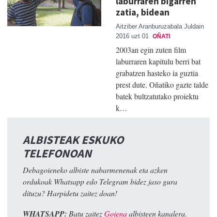
laburraren bigarren
zatia, bidean
Aitziber Aranburuzabala Juldain
2016 uzt 01
OÑATI
2003an egin zuten film
laburraren kapitulu berri bat
grabatzen hasteko ia guztia
prest dute. Oñatiko gazte talde
batek bultzatutako proiektu
k…
ALBISTEAK ESKUKO
TELEFONOAN
Debagoieneko albiste nabarmenenak eta azken
ordukoak Whatsapp edo Telegram bidez jaso gura
dituzu? Harpidetu zaitez doan!
WHATSAPP:
Batu zaitez
Goiena
albisteen kanalera.