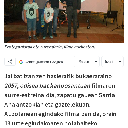
Protagonistak eta zuzendaria, filma aurkezten.
Entzun
Itzuli
Gehitu gaitzazu Googlen
Jai bat izan zen hasieratik bukaeraraino
2057, odisea bat kanposantuan
filmaren
aurre-estreinaldia, zapatu gauean Santa
Ana antzokian eta gaztelekuan.
Auzolanean egindako filma izan da, orain
13 urte egindakoaren nolabaiteko