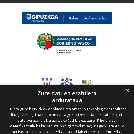
×
Zure datuen erabilera
arduratsua
Gu eta gure bazkideek cookieak eta antzeko teknologiak erabiltzen
ditugu zure gailuan informazioa gordetzeko eta eskuratzeko, eta
datu pertsonalak tratatzeko (adibidez, zure IP helbidea,
identifikatzaile bakarrak eta nabigazio-datuak), iragarki eta eduki
pertsonalizatuak eskaintzeko, iragarkiak eta edukia neurtzeko,