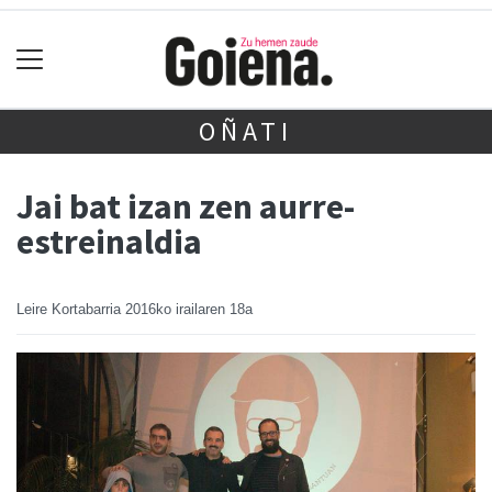
OÑATI
Jai bat izan zen aurre-
estreinaldia
Leire Kortabarria
2016ko irailaren 18a