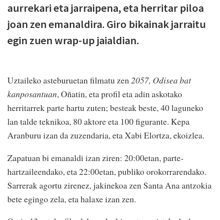
aurrekari eta jarraipena, eta herritar piloa
joan zen emanaldira. Giro bikainak jarraitu
egin zuen wrap-up jaialdian.
Uztaileko asteburuetan filmatu zen
2057, Odisea bat
kanposantuan
, Oñatin, eta profil eta adin askotako
herritarrek parte hartu zuten; besteak beste, 40 laguneko
lan talde teknikoa, 80 aktore eta 100 figurante. Kepa
Aranburu izan da zuzendaria, eta Xabi Elortza, ekoizlea.
Zapatuan bi emanaldi izan ziren: 20:00etan, parte-
hartzaileendako, eta 22:00etan, publiko orokorrarendako.
Sarrerak agortu zirenez, jakinekoa zen Santa Ana antzokia
bete egingo zela, eta halaxe izan zen.