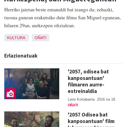
Herriko jaietan beste emanaldi bat izango da; zehazki,
txosna gunean erakutsiko dute filma San Miguel egunean,
hilaren 29an, aurkezpen ofizialean.
KULTURA
OÑATI
Erlazionatuak
'2057, odisea bat
kanposantuan'
filmaren aurre-
estreinaldia
Leire Kortabarria
2016 ira 18
OÑATI
'2057 Odisea bat
kanposantuan' film