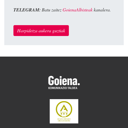
TELEGRAM:
Batu zaitez
GoienaAlbisteak
kanalera.
Harpidetza aukera guztiak