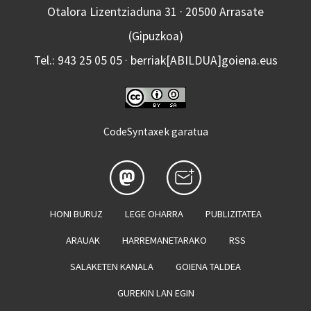
Otalora Lizentziaduna 31 · 20500 Arrasate
(Gipuzkoa)
Tel.: 943 25 05 05 · berriak[ABILDUA]goiena.eus
CodeSyntaxek garatua
HONI BURUZ
LEGE OHARRA
PUBLIZITATEA
ARAUAK
HARREMANETARAKO
RSS
SALAKETEN KANALA
GOIENA TALDEA
GUREKIN LAN EGIN