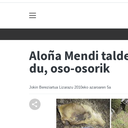
Aloña Mendi talde
du, oso-osorik
Jokin Bereziartua Lizarazu
2010eko azaroaren 5a