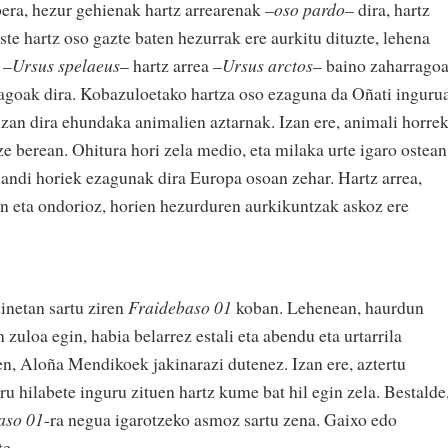
era, hezur gehienak hartz arrearenak –
oso pardo
– dira, hartz
ste hartz oso gazte baten hezurrak ere aurkitu dituzte, lehena
 –
Ursus spelaeus
– hartz arrea –
Ursus arctos
– baino zaharrago
agoak dira. Kobazuloetako hartza oso ezaguna da Oñati inguru
izan dira ehundaka animalien aztarnak. Izan ere, animali horre
ze berean. Ohitura hori zela medio, eta milaka urte igaro ostean
handi horiek ezagunak dira Europa osoan zehar. Hartz arrea,
n eta ondorioz, horien hezurduren aurkikuntzak askoz ere
inetan sartu ziren
Fraidebaso 01
koban. Lehenean, haurdun
zuloa egin, habia belarrez estali eta abendu eta urtarrila
en, Aloña Mendikoek jakinarazi dutenez. Izan ere, aztertu
ru hilabete inguru zituen hartz kume bat hil egin zela. Bestalde
aso 01
-ra negua igarotzeko asmoz sartu zena. Gaixo edo
te.