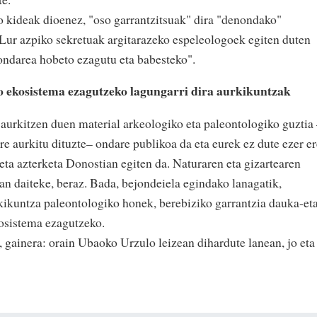
 kideak dioenez, "oso garrantzitsuak" dira "denondako"
Lur azpiko sekretuak argitarazeko espeleologoek egiten duten
 ondarea hobeto ezagutu eta babesteko".
o ekosistema ezagutzeko lagungarri dira aurkikuntzak
urkitzen duen material arkeologiko eta paleontologiko guztia
e aurkitu dituzte– ondare publikoa da eta eurek ez dute ezer er
eta azterketa Donostian egiten da. Naturaren eta gizartearen
esan daiteke, beraz. Bada, bejondeiela egindako lanagatik,
ikuntza paleontologiko honek, berebiziko garrantzia dauka-et
kosistema ezagutzeko.
, gainera: orain Ubaoko Urzulo leizean dihardute lanean, jo eta