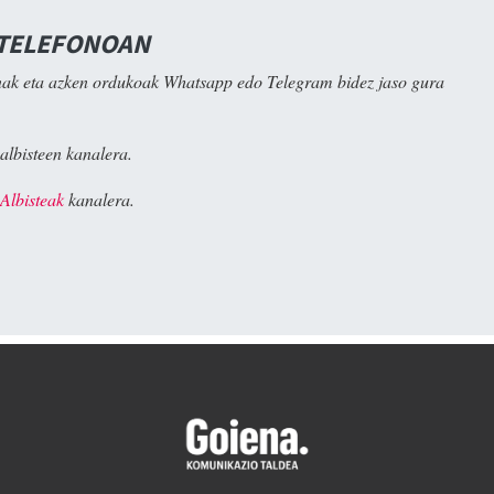
 TELEFONOAN
ak eta azken ordukoak Whatsapp edo Telegram bidez jaso gura
albisteen kanalera.
Albisteak
kanalera.