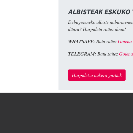
ALBISTEAK ESKUKO
Debagoieneko albiste nabarmenen
dituzu? Harpidetu zaitez doan!
WHATSAPP:
Batu zaitez
Goiena
TELEGRAM:
Batu zaitez
Goiena
Harpidetza aukera guztiak