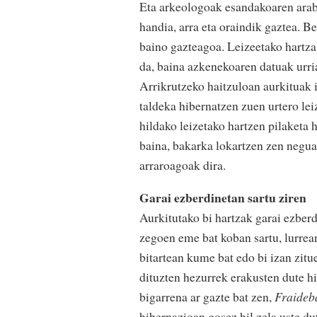
Eta arkeologoak esandakoaren arab
handia, arra eta oraindik gaztea. Be
baino gazteagoa. Leizeetako hartza
da, baina azkenekoaren datuak urri
Arrikrutzeko haitzuloan aurkituak 
taldeka hibernatzen zuen urtero lei
hildako leizetako hartzen pilaketa 
baina, bakarka lokartzen zen negua
arraroagoak dira.
Garai ezberdinetan sartu ziren
Aurkitutako bi hartzak garai ezberd
zegoen eme bat koban sartu, lurrean 
bitartean kume bat edo bi izan zitu
dituzten hezurrek erakusten dute hi
bigarrena ar gazte bat zen,
Fraideb
hibernazioan gosez hil zela uste du