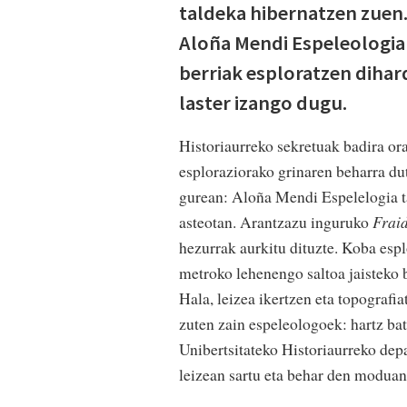
taldeka hibernatzen zuen.
Aloña Mendi Espeleologia 
berriak esploratzen dihar
laster izango dugu.
Historiaurreko sekretuak badira o
esploraziorako grinaren beharra du
gurean: Aloña Mendi Espelelogia ta
asteotan. Arantzazu inguruko
Frai
hezurrak aurkitu dituzte. Koba esp
metroko lehenengo saltoa jaisteko 
Hala, leizea ikertzen eta topografi
zuten zain espeleologoek: hartz ba
Unibertsitateko Historiaurreko dep
leizean sartu eta behar den moduan