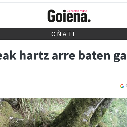
OÑATI
ak hartz arre baten ga