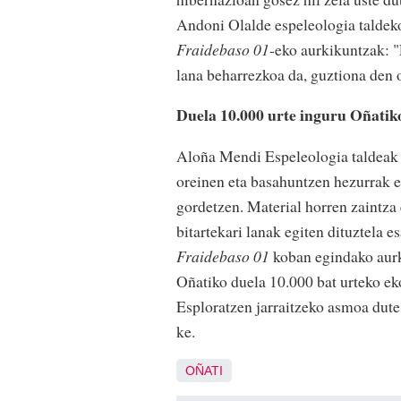
Andoni Olalde espeleologia taldeko
Fraidebaso 01
-eko aurkikuntzak: "
lana beharrezkoa da, guztiona den
Duela 10.000 urte inguru Oñatik
Aloña Mendi Espeleologia taldeak a
oreinen eta basahuntzen hezurrak er
gordetzen. Material horren zaintza 
bitartekari lanak egiten dituztela 
Fraidebaso 01
koban egindako aurk
Oñatiko duela 10.000 bat urteko e
Esploratzen jarraitzeko asmoa dute
ke.
OÑATI