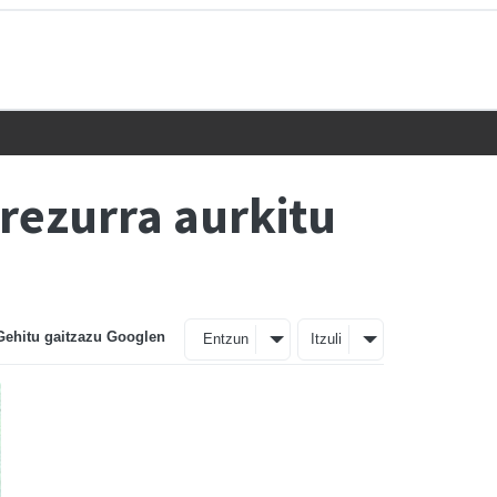
rezurra aurkitu
Gehitu gaitzazu Googlen
Entzun
Itzuli