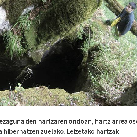
ezaguna den hartzaren ondoan, hartz arrea os
ka hibernatzen zuelako. Leizetako hartzak