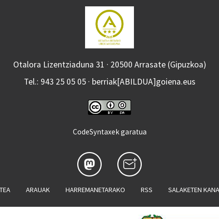
Otalora Lizentziaduna 31 · 20500 Arrasate (Gipuzkoa)
Tel.: 943 25 05 05 · berriak[ABILDUA]goiena.eus
CodeSyntaxek garatua
ATEA
ARAUAK
HARREMANETARAKO
RSS
SALAKETEN KAN