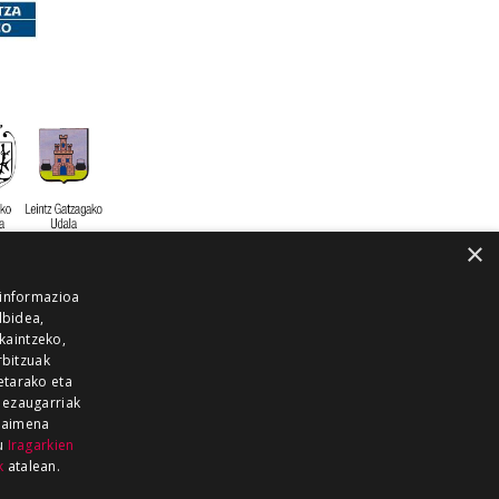
×
 informazioa
lbidea,
skaintzeko,
rbitzuak
etarako eta
 ezaugarriak
 baimena
zu
Iragarkien
k
atalean.
EITIA GUKA
AZKOITIA GUKA
BARRENA