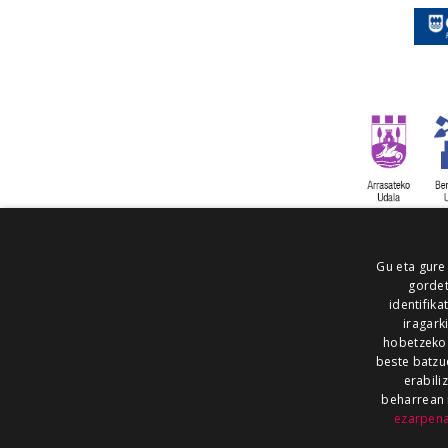
Gu eta gure
gordet
identifika
iragark
hobetzeko
beste batzu
erabili
beharrean 
ezarpen
AIARALDEA
AIKOR
AIURRI
ALEA