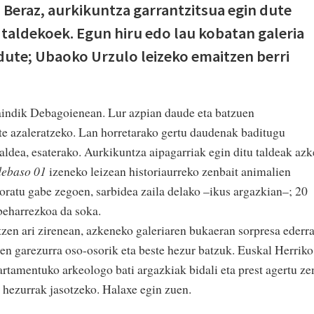
 Beraz, aurkikuntza garrantzitsua egin dute
taldekoek. Egun hiru edo lau kobatan galeria
dute; Ubaoko Urzulo leizeko emaitzen berri
raindik Debagoienean. Lur azpian daude eta batzuen
te azaleratzeko. Lan horretarako gertu daudenak baditugu
ldea, esaterako. Aurkikuntza aipagarriak egin ditu taldeak az
debaso 01
izeneko leizean historiaurreko zenbait animalien
loratu gabe zegoen, sarbidea zaila delako –ikus argazkian–; 20
beharrezkoa da soka.
atzen ari zirenean, azkeneko galeriaren bukaeran sorpresa ederr
ten garezurra oso-osorik eta beste hezur batzuk. Euskal Herriko
artamentuko arkeologo bati argazkiak bidali eta prest agertu ze
 hezurrak jasotzeko. Halaxe egin zuen.