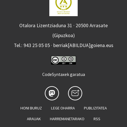
Otalora Lizentziaduna 31 · 20500 Arrasate
(Gipuzkoa)
Tel.: 943 25 05 05 · berriak[ABILDUA]goiena.eus
CodeSyntaxek garatua
HONI BURUZ
LEGE OHARRA
PUBLIZITATEA
ARAUAK
HARREMANETARAKO
RSS