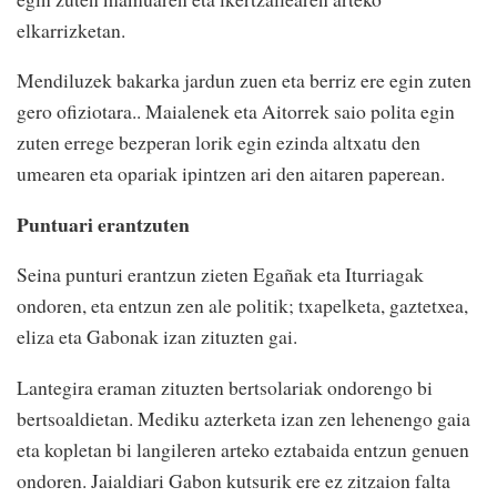
elkarrizketan.
Mendiluzek bakarka jardun zuen eta berriz ere egin zuten
gero ofiziotara.. Maialenek eta Aitorrek saio polita egin
zuten errege bezperan lorik egin ezinda altxatu den
umearen eta opariak ipintzen ari den aitaren paperean.
Puntuari erantzuten
Seina punturi erantzun zieten Egañak eta Iturriagak
ondoren, eta entzun zen ale politik; txapelketa, gaztetxea,
eliza eta Gabonak izan zituzten gai.
Lantegira eraman zituzten bertsolariak ondorengo bi
bertsoaldietan. Mediku azterketa izan zen lehenengo gaia
eta kopletan bi langileren arteko eztabaida entzun genuen
ondoren. Jaialdiari Gabon kutsurik ere ez zitzaion falta