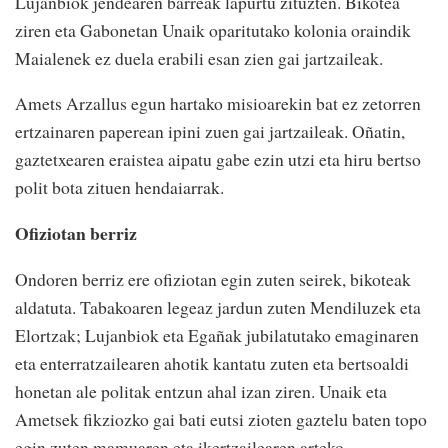
Lujanbiok jendearen barreak lapurtu zituzten. Bikotea
ziren eta Gabonetan Unaik oparitutako kolonia oraindik
Maialenek ez duela erabili esan zien gai jartzaileak.
Amets Arzallus egun hartako misioarekin bat ez zetorren
ertzainaren paperean ipini zuen gai jartzaileak. Oñatin,
gaztetxearen eraistea aipatu gabe ezin utzi eta hiru bertso
polit bota zituen hendaiarrak.
Ofiziotan berriz
Ondoren berriz ere ofiziotan egin zuten seirek, bikoteak
aldatuta. Tabakoaren legeaz jardun zuten Mendiluzek eta
Elortzak; Lujanbiok eta Egañak jubilatutako emaginaren
eta enterratzailearen ahotik kantatu zuten eta bertsoaldi
honetan ale politak entzun ahal izan ziren. Unaik eta
Ametsek fikziozko gai bati eutsi zioten gaztelu baten topo
egin zuten mamuaren eta ikertzailearen arteko