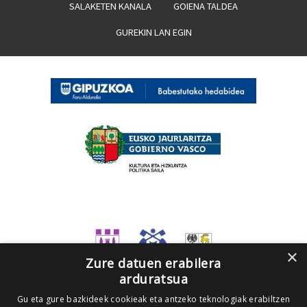
SALAKETEN KANALA
GOIENA TALDEA
GUREKIN LAN EGIN
×
Zure datuen erabilera
arduratsua
Gu eta gure bazkideek cookieak eta antzeko teknologiak erabiltzen