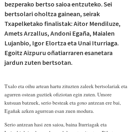
bezperako bertso saioa entzuteko. Sei
bertsolari oholtza gainean, seirak
Txapelketako finalistak: Aitor Mendiluze,
Amets Arzallus, Andoni Egaña, Maialen
Lujanbio, Igor Elortza eta Unai Iturriaga.
Egoitz Aizpuru oñatiarraren esanetara
jardun zuten bertsotan.
Txalo eta oihu artean hartu zituzten zaleek bertsolariak eta
agurren ostean guztiek ofiziotan egin zuten. Umore
kutsuan batzuek, serio besteak eta goxo antzean ere bai,
Egañak azken agurrean esan zuen modura.
Serio antzean hasi zen saioa, baina Iturriagak eta