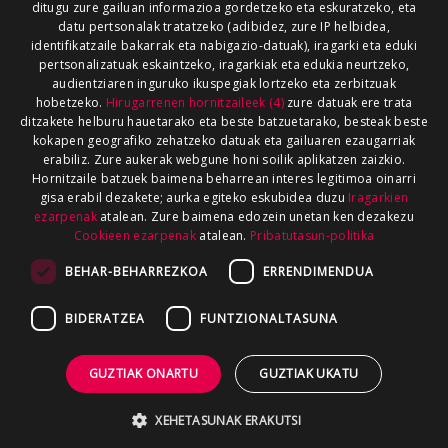
ditugu zure gailuan informazioa gordetzeko eta eskuratzeko, eta
datu pertsonalak tratatzeko (adibidez, zure IP helbidea,
identifikatzaile bakarrak eta nabigazio-datuak), iragarki eta eduki
pertsonalizatuak eskaintzeko, iragarkiak eta edukia neurtzeko,
audientziaren inguruko ikuspegiak lortzeko eta zerbitzuak
hobetzeko.
Hirugarrenen hornitzaileek (4)
zure datuak ere trata
ditzakete helburu hauetarako eta beste batzuetarako, besteak beste
kokapen geografiko zehatzeko datuak eta gailuaren ezaugarriak
erabiliz. Zure aukerak webgune honi soilik aplikatzen zaizkio.
Hornitzaile batzuek baimena beharrean interes legitimoa oinarri
gisa erabil dezakete; aurka egiteko eskubidea duzu
Iragarkien
ezarpenak
atalean. Zure baimena edozein unetan ken dezakezu
Cookieen ezarpenak
atalean.
Pribatutasun-politika
BEHAR-BEHARREZKOA
ERRENDIMENDUA
BIDERATZEA
FUNTZIONALTASUNA
GUZTIAK ONARTU
GUZTIAK UKATU
XEHETASUNAK ERAKUTSI