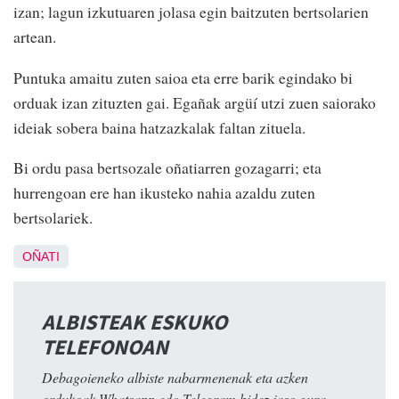
izan; lagun izkutuaren jolasa egin baitzuten bertsolarien
artean.
Puntuka amaitu zuten saioa eta erre barik egindako bi
orduak izan zituzten gai. Egañak argüí utzi zuen saiorako
ideiak sobera baina hatzazkalak faltan zituela.
Bi ordu pasa bertsozale oñatiarren gozagarri; eta
hurrengoan ere han ikusteko nahia azaldu zuten
bertsolariek.
OÑATI
ALBISTEAK ESKUKO
TELEFONOAN
Debagoieneko albiste nabarmenenak eta azken
ordukoak Whatsapp edo Telegram bidez jaso gura