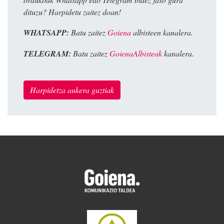
dituzu? Harpidetu zaitez doan!
WHATSAPP:
Batu zaitez
Goiena
albisteen kanalera.
TELEGRAM:
Batu zaitez
GoienaAlbisteak
kanalera.
Harpidetza aukera guztiak