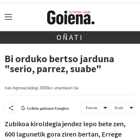
OÑATI
Bi orduko bertso jarduna
"serio, parrez, suabe"
Irati Agirreazaldegi
2006ko urtarrilaren 6a
Entzun
Itzuli
Gehitu gaitzazu Googlen
Zubikoa kiroldegia jendez lepo bete zen,
600 lagunetik gora ziren bertan, Errege