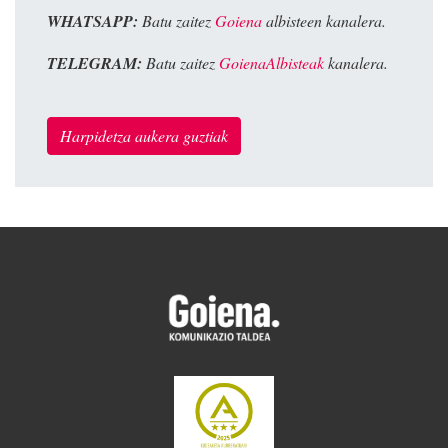
WHATSAPP:
Batu zaitez
Goiena
albisteen kanalera.
TELEGRAM:
Batu zaitez
GoienaAlbisteak
kanalera.
Harpidetza aukera guztiak