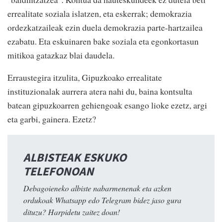
errealitate soziala islatzen, eta eskerrak; demokrazia
ordezkatzaileak ezin duela demokrazia parte-hartzailea
ezabatu. Eta eskuinaren bake soziala eta egonkortasun
mitikoa gatazkaz blai daudela.
Erraustegira itzulita, Gipuzkoako errealitate
instituzionalak aurrera atera nahi du, baina kontsulta
batean gipuzkoarren gehiengoak esango lioke ezetz, argi
eta garbi, gainera. Ezetz?
ALBISTEAK ESKUKO
TELEFONOAN
Debagoieneko albiste nabarmenenak eta azken
ordukoak Whatsapp edo Telegram bidez jaso gura
dituzu? Harpidetu zaitez doan!