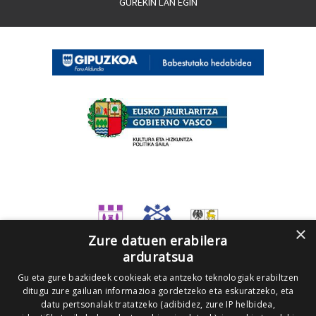
GUREKIN LAN EGIN
×
Zure datuen erabilera
arduratsua
Gu eta gure bazkideek cookieak eta antzeko teknologiak erabiltzen
ditugu zure gailuan informazioa gordetzeko eta eskuratzeko, eta
datu pertsonalak tratatzeko (adibidez, zure IP helbidea,