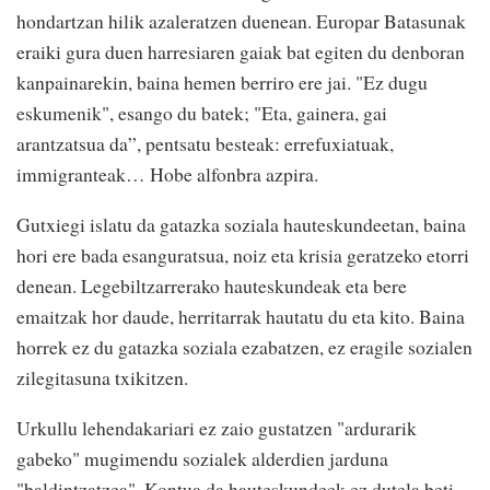
hondartzan hilik azaleratzen duenean. Europar Batasunak
eraiki gura duen harresiaren gaiak bat egiten du denboran
kanpainarekin, baina hemen berriro ere jai. "Ez dugu
eskumenik", esango du batek; "Eta, gainera, gai
arantzatsua da”, pentsatu besteak: errefuxiatuak,
immigranteak… Hobe alfonbra azpira.
Gutxiegi islatu da gatazka soziala hauteskundeetan, baina
hori ere bada esanguratsua, noiz eta krisia geratzeko etorri
denean. Legebiltzarrerako hauteskundeak eta bere
emaitzak hor daude, herritarrak hautatu du eta kito. Baina
horrek ez du gatazka soziala ezabatzen, ez eragile sozialen
zilegitasuna txikitzen.
Urkullu lehendakariari ez zaio gustatzen "ardurarik
gabeko" mugimendu sozialek alderdien jarduna
"baldintzatzea". Kontua da hauteskundeek ez dutela beti