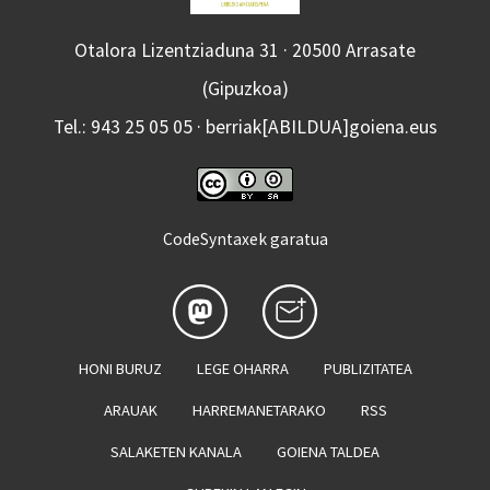
Otalora Lizentziaduna 31 · 20500 Arrasate
(Gipuzkoa)
Tel.: 943 25 05 05 · berriak[ABILDUA]goiena.eus
CodeSyntaxek garatua
HONI BURUZ
LEGE OHARRA
PUBLIZITATEA
ARAUAK
HARREMANETARAKO
RSS
SALAKETEN KANALA
GOIENA TALDEA