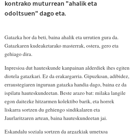
kontrako muturrean "ahalik eta
odoltsuen" dago eta.
G
atazka hor da beti, baina ahalik eta urrutien gura da.
Gatazkaren kudeaketarako masterrak, ostera, gero eta
gehiago dira.
Inpresioa dut hauteskunde kanpainan alderdiek ihes egiten
diotela gatazkari. Ez da erakargarria. Gipuzkoan, adibidez,
erraustegiaren inguruan gatazka handia dago, baina ez da
ispilatu hauteskundeetan. Beste arazo bat: milaka langile
egon daitezke hitzarmen kolektibo barik, eta horrek
liskarra sortzen du gehiengo sindikalaren eta
Jaurlaritzaren artean, baina hauteskundeetan jai.
Eskandalu soziala sortzen da argazkiak umetxoa