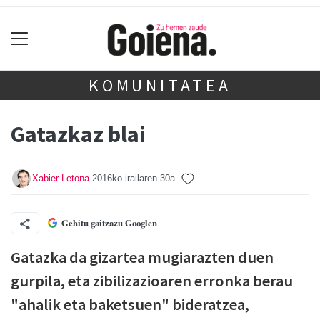
KOMUNITATEA
Gatazkaz blai
Xabier Letona
2016ko irailaren 30a
Gehitu gaitzazu Googlen
G
atazka da gizartea mugiarazten duen
gurpila, eta zibilizazioaren erronka berau
"ahalik eta baketsuen" bideratzea,