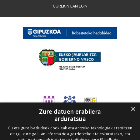
GUREKIN LAN EGIN
×
Zure datuen erabilera
arduratsua
Gu eta gure bazkideek cookieak eta antzeko teknologiak erabiltzen
ditugu zure gailuan informazioa gordetzeko eta eskuratzeko, eta
datu pertsonalak tratatzeko (adibidez, zure IP helbidea,