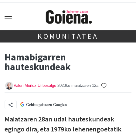
KOMUNITATEA
Hamabigarren
hauteskundeak
Valen Moñux Uribesalgo
2023ko maiatzaren 12a
Gehitu gaitzazu Googlen
Maiatzaren 28an udal hauteskundeak
egingo dira, eta 1979ko lehenengoetatik