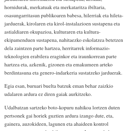
hornidurak, merkatuak eta merkataritza ibiltaria,
osasungarritasun publikoaren babesa, hilerriak eta hileta-
jarduerak, kirolaren eta kirol-instalazioen sustapena eta
astialdiaren okupazioa, kulturaren eta kultura-
ekipamenduen sustapena, nahitaezko eskolatzea betetzen
dela zaintzen parte hartzea, herritarrek informazio-
teknologien erabilera eraginkor eta iraunkorrean parte
hartzea eta, azkenik, gizonen eta emakumeen arteko
berdintasuna eta genero-indarkeria sustatzeko jarduerak.
Egia esan, buruari buelta batzuk eman behar zaizkio
udalaren ardura ez diren gaiak aurkitzeko.
Udalbatzan sartzeko boto-kopuru nahikoa lortzen duten
pertsonek gai horiek guztien ardura izango dute, eta,
gainera, auzokideen, lagunen eta ahaideen kontrol