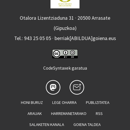
Otalora Lizentziaduna 31 · 20500 Arrasate
(Gipuzkoa)
Tel.: 943 25 05 05 · berriak[ABILDUA]goiena.eus
CodeSyntaxek garatua
HONI BURUZ
LEGE OHARRA
PUBLIZITATEA
ARAUAK
HARREMANETARAKO
RSS
SALAKETEN KANALA
GOIENA TALDEA