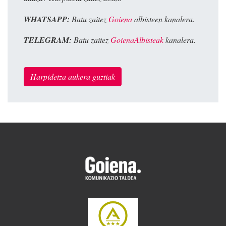
WHATSAPP:
Batu zaitez
Goiena
albisteen kanalera.
TELEGRAM:
Batu zaitez
GoienaAlbisteak
kanalera.
Harpidetza aukera guztiak