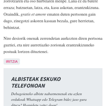
zorrotzaren eta oso hurbilaren menpe. Lana ez da batere
erraza; batzuetan, latza, eta, kasu askotan, erantzukizuna.
Oraindik,
gratis et amore
ematen duten pertsonen gain
dago, zinegotzi askoren kasuan bezala, gure herrietan,
behintzat.
Nire desiorik onenak zerrendetan aurkezten diren pertsona
guztiei, eta nire aurretiazko zorionak erantzukizuneko
postuak lortzen dituztenei.
IRITZIA
ALBISTEAK ESKUKO
TELEFONOAN
Debagoieneko albiste nabarmenenak eta azken
ordukoak Whatsapp edo Telegram bidez jaso gura
dituzu? Harpidetu zaitez doan!