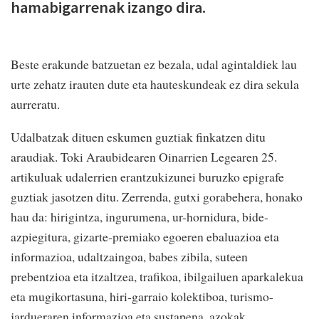
hamabigarrenak izango dira.
Beste erakunde batzuetan ez bezala, udal agintaldiek lau
urte zehatz irauten dute eta hauteskundeak ez dira sekula
aurreratu.
Udalbatzak dituen eskumen guztiak finkatzen ditu
araudiak. Toki Araubidearen Oinarrien Legearen 25.
artikuluak udalerrien erantzukizunei buruzko epigrafe
guztiak jasotzen ditu. Zerrenda, gutxi gorabehera, honako
hau da: hirigintza, ingurumena, ur-hornidura, bide-
azpiegitura, gizarte-premiako egoeren ebaluazioa eta
informazioa, udaltzaingoa, babes zibila, suteen
prebentzioa eta itzaltzea, trafikoa, ibilgailuen aparkalekua
eta mugikortasuna, hiri-garraio kolektiboa, turismo-
jardueraren informazioa eta sustapena, azokak,