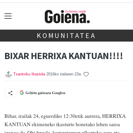
KOMUNITATEA
BIXAR HERRIXA KANTUAN!!!!
Txantxiku Ikastola
2016ko irailaren 23a
Gehitu gaitzazu Googlen
Bihar, irailak 24, eguerdiko 12:30etik aurrera, HERRIXA
KANTUAN ekimeneko ikasturte honetako lehen saioa
izango da. Ohi bezala, kontzejupean elkartuko gara eta