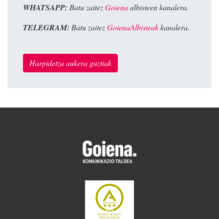
WHATSAPP:
Batu zaitez
Goiena
albisteen kanalera.
TELEGRAM:
Batu zaitez
GoienaAlbisteak
kanalera.
Harpidetza aukera guztiak