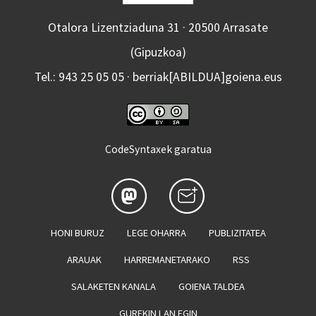
Otalora Lizentziaduna 31 · 20500 Arrasate
(Gipuzkoa)
Tel.: 943 25 05 05 · berriak[ABILDUA]goiena.eus
CodeSyntaxek garatua
HONI BURUZ
LEGE OHARRA
PUBLIZITATEA
ARAUAK
HARREMANETARAKO
RSS
SALAKETEN KANALA
GOIENA TALDEA
GUREKIN LAN EGIN