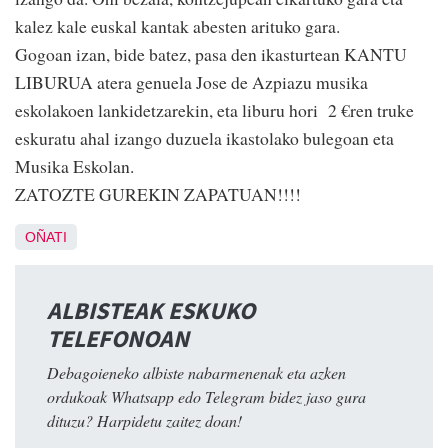
kalez kale euskal kantak abesten arituko gara.
Gogoan izan, bide batez, pasa den ikasturtean KANTU
LIBURUA atera genuela Jose de Azpiazu musika
eskolakoen lankidetzarekin, eta liburu hori 2 €ren truke
eskuratu ahal izango duzuela ikastolako bulegoan eta
Musika Eskolan.
ZATOZTE GUREKIN ZAPATUAN!!!!
OÑATI
ALBISTEAK ESKUKO
TELEFONOAN
Debagoieneko albiste nabarmenenak eta azken
ordukoak Whatsapp edo Telegram bidez jaso gura
dituzu? Harpidetu zaitez doan!