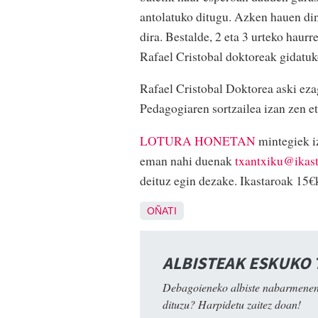
antolatuko ditugu. Azken hauen di
dira. Bestalde, 2 eta 3 urteko haur
Rafael Cristobal doktoreak gidatuk
Rafael Cristobal Doktorea aski eza
Pedagogiaren sortzailea izan zen 
LOTURA HONETAN
mintegiek iz
eman nahi duenak
txantxiku@ikast
deituz egin dezake. Ikastaroak 15€
OÑATI
ALBISTEAK ESKUKO
Debagoieneko albiste nabarmenen
dituzu? Harpidetu zaitez doan!