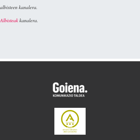
albisteen kanalera.
Albisteak
kanalera.