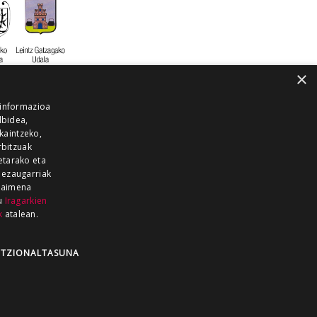
×
 informazioa
lbidea,
skaintzeko,
rbitzuak
etarako eta
 ezaugarriak
 baimena
zu
Iragarkien
k
atalean.
EITIA GUKA
AZKOITIA GUKA
BARRENA
GUKA
GUKA TELEBISTA
HIRUKA
TZIONALTASUNA
Z GUKA
ZUMAIA GUKA
28 KANALA