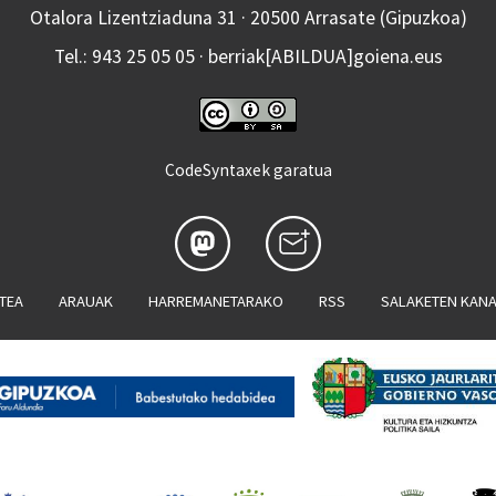
Otalora Lizentziaduna 31 · 20500 Arrasate (Gipuzkoa)
Tel.: 943 25 05 05 · berriak[ABILDUA]goiena.eus
CodeSyntaxek garatua
ATEA
ARAUAK
HARREMANETARAKO
RSS
SALAKETEN KAN