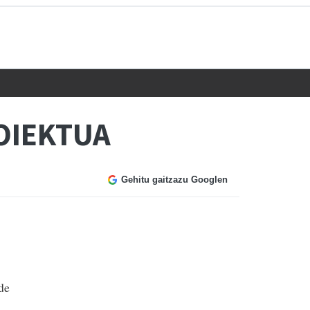
OIEKTUA
Gehitu gaitzazu Googlen
de