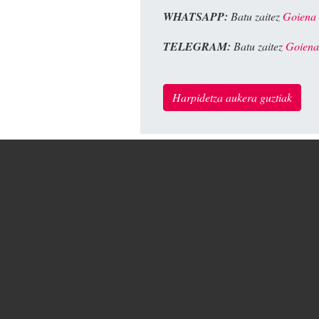
WHATSAPP:
Batu zaitez
Goiena
TELEGRAM:
Batu zaitez
Goiena
Harpidetza aukera guztiak