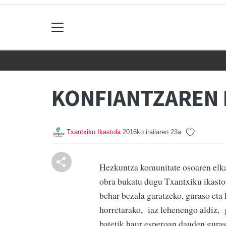
KONFIANTZAREN 
Txantxiku Ikastola
2016ko irailaren 23a
Hezkuntza komunitate osoaren elka
obra bukatu dugu Txantxiku ikasto
behar bezala garatzeko, guraso eta h
horretarako, iaz lehenengo aldiz, 
batetik haur esperoan dauden guras