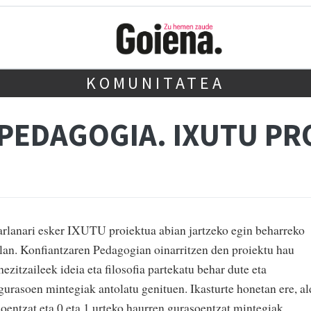
KOMUNITATEA
PEDAGOGIA. IXUTU PR
rlanari esker IXUTU proiektua abian jartzeko egin beharreko
lan. Konfiantzaren Pedagogian oinarritzen den proiektu hau
ezitzaileek ideia eta filosofia partekatu behar dute eta
gurasoen mintegiak antolatu genituen. Ikasturte honetan ere, al
oentzat eta 0 eta 1 urteko haurren gurasoentzat mintegiak