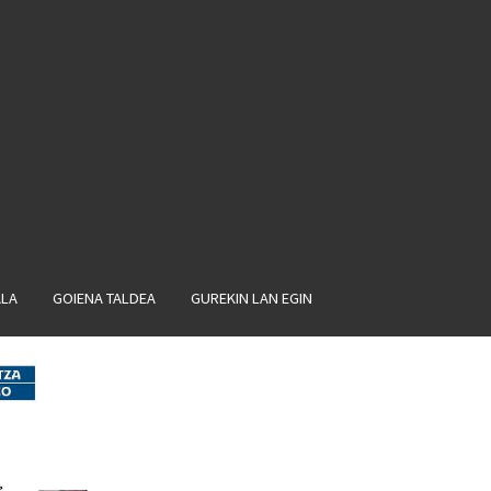
ALA
GOIENA TALDEA
GUREKIN LAN EGIN