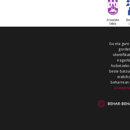
Gu eta gure
gordet
identifika
iragark
hobetzeko
beste batzu
erabili
beharrean 
ezarpen
AIARALDEA
AIKOR
AIURRI
ALEA
BEGITU
ERRAN
EUSKALERRIA IRRA
BEHAR-BEH
KRONIKA
MAILOPE
NOAUA
O