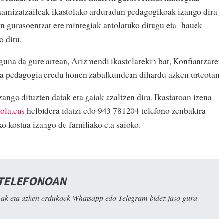
namizatzaileak ikastolako arduradun pedagogikoak izango dira
ren gurasoentzat ere mintegiak antolatuko ditugu eta hauek
o ditu.
guna da gure artean, Arizmendi ikastolarekin bat, Konfiantzare
eta pedagogia eredu honen zabalkundean dihardu azken urteotan
ango dituzten datak eta gaiak azaltzen dira. Ikastaroan izena
ola.eus
helbidera idatzi edo 943 781204 telefono zenbakira
ko kostua izango du familiako eta saioko.
 TELEFONOAN
ak eta azken ordukoak Whatsapp edo Telegram bidez jaso gura