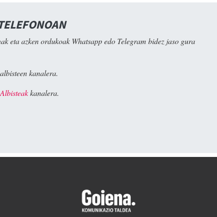
 TELEFONOAN
ak eta azken ordukoak Whatsapp edo Telegram bidez jaso gura
albisteen kanalera.
Albisteak
kanalera.