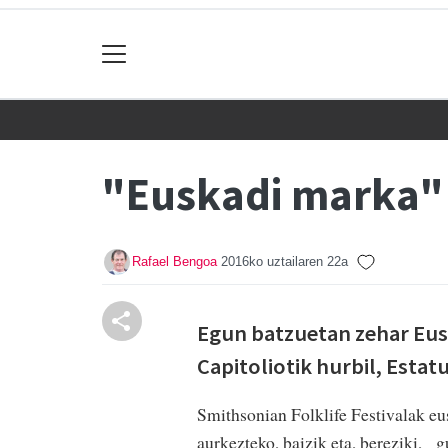
"Euskadi marka"
Rafael Bengoa
2016ko uztailaren 22a
Egun batzuetan zehar Eusk
Capitoliotik hurbil, Esta
Smithsonian Folklife Festivalak eu
aurkezteko, baizik eta, bereziki, g