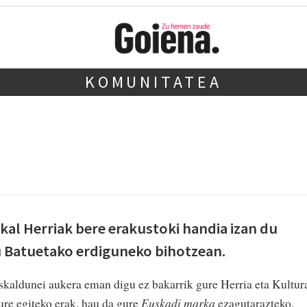
KOMUNITATEA
al Herriak bere erakustoki handia izan du
tu Batuetako erdiguneko bihotzean.
skaldunei aukera eman digu ez bakarrik gure Herria eta Kultur
ure egiteko erak, hau da gure
Euskadi marka
ezagutarazteko.