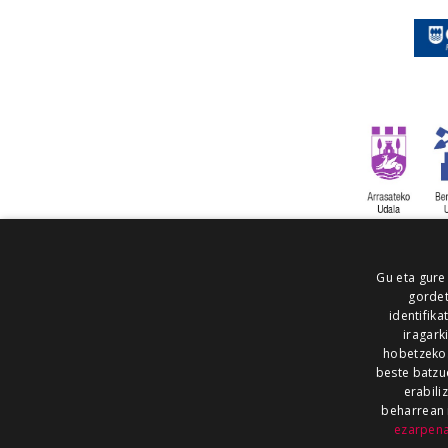
Gu eta gure
gordet
identifika
iragark
hobetzeko
beste batzu
erabili
beharrean 
ezarpen
AIARALDEA
AIKOR
AIURRI
ALEA