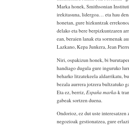
Marka honek, Smithsonian Institutio
irekitasuna, lidergoa… eta hau den
honetan, gure hizkuntzak errekonoz
delako eta bere berpizkuntzaren ar
ean, beraien lanak eta sormenak a
Lazkano, Kepa Junkera, Jean Pierr
Niri, ospakizun honek, bi burutape
handiago dugula gure inguruko lurr
beharko litzatekeela aldarrikatu, 
bezala aurrera jotzera bultzatuko g
Eta ez, berriz,
España marka-
k tra
gabeak sortzen duena.
Ondorioz, ez dut uste interesatzen
negozioak gestionatzea, gure erlazi