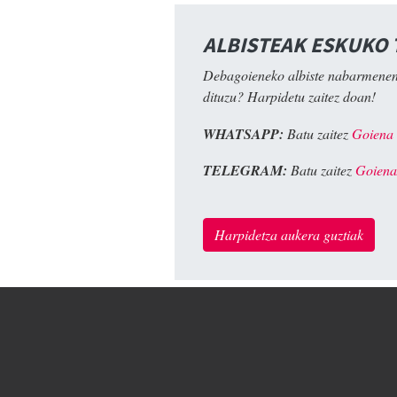
ALBISTEAK ESKUKO
Debagoieneko albiste nabarmenen
dituzu? Harpidetu zaitez doan!
WHATSAPP:
Batu zaitez
Goiena
TELEGRAM:
Batu zaitez
Goiena
Harpidetza aukera guztiak