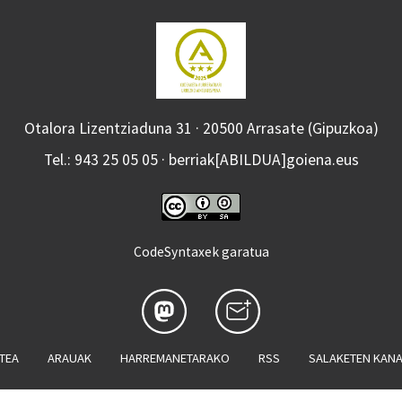
Otalora Lizentziaduna 31 · 20500 Arrasate (Gipuzkoa)
Tel.: 943 25 05 05 · berriak[ABILDUA]goiena.eus
CodeSyntaxek garatua
ATEA
ARAUAK
HARREMANETARAKO
RSS
SALAKETEN KAN