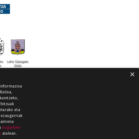
×
 informazioa
lbidea,
skaintzeko,
rbitzuak
etarako eta
 ezaugarriak
 baimena
zu
Iragarkien
k
atalean.
EITIA GUKA
AZKOITIA GUKA
BARRENA