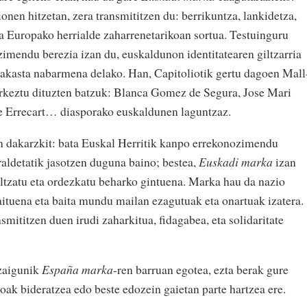
nen hitzetan, zera transmititzen du: berrikuntza, lankidetza,
a Europako herrialde zaharrenetarikoan sortua. Testuinguru
imendu berezia izan du, euskaldunon identitatearen giltzarria
rakasta nabarmena delako. Han, Capitoliotik gertu dagoen Mall
urkeztu dituzten batzuk: Blanca Gomez de Segura, Jose Mari
e Errecart… diasporako euskaldunen laguntzaz.
n dakarzkit: bata Euskal Herritik kanpo errekonozimendu
aldetatik jasotzen duguna baino; bestea,
Euskadi marka
izan
bultzatu eta ordezkatu beharko gintuena. Marka hau da nazio
aituena eta baita mundu mailan ezagutuak eta onartuak izatera.
nsmititzen duen irudi zaharkitua, fidagabea, eta solidaritate
 zaigunik
España marka
-ren barruan egotea, ezta berak gure
oak bideratzea edo beste edozein gaietan parte hartzea ere.