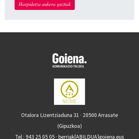
Harpidetza aukera guztiak
Otalora Lizentziaduna 31 · 20500 Arrasate
(Gipuzkoa)
Tel.: 943 25 05 05 · berriak[ABILDUA]goiena.eus