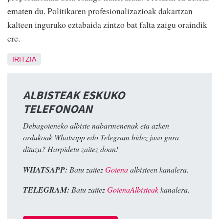
ematen du. Politikaren profesionalizazioak dakartzan
kalteen inguruko eztabaida zintzo bat falta zaigu oraindik
ere.
IRITZIA
ALBISTEAK ESKUKO
TELEFONOAN
Debagoieneko albiste nabarmenenak eta azken
ordukoak Whatsapp edo Telegram bidez jaso gura
dituzu? Harpidetu zaitez doan!
WHATSAPP:
Batu zaitez
Goiena
albisteen kanalera.
TELEGRAM:
Batu zaitez
GoienaAlbisteak
kanalera.