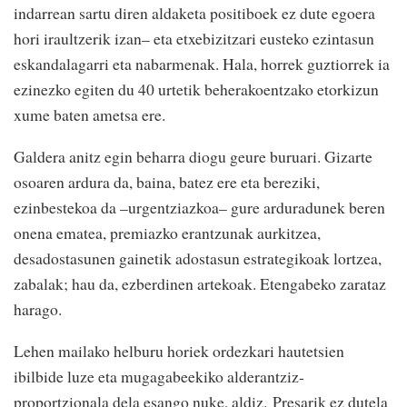
indarrean sartu diren aldaketa positiboek ez dute egoera
hori iraultzerik izan– eta etxebizitzari eusteko ezintasun
eskandalagarri eta nabarmenak. Hala, horrek guztiorrek ia
ezinezko egiten du 40 urtetik beherakoentzako etorkizun
xume baten ametsa ere.
Galdera anitz egin beharra diogu geure buruari. Gizarte
osoaren ardura da, baina, batez ere eta bereziki,
ezinbestekoa da –urgentziazkoa– gure arduradunek beren
onena ematea, premiazko erantzunak aurkitzea,
desadostasunen gainetik adostasun estrategikoak lortzea,
zabalak; hau da, ezberdinen artekoak. Etengabeko zarataz
harago.
Lehen mailako helburu horiek ordezkari hautetsien
ibilbide luze eta mugagabeekiko alderantziz-
proportzionala dela esango nuke, aldiz. Presarik ez dutela