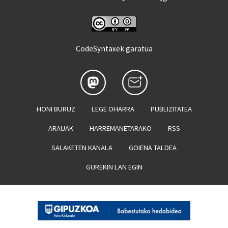
CodeSyntaxek garatua
HONI BURUZ
LEGE OHARRA
PUBLIZITATEA
ARAUAK
HARREMANETARAKO
RSS
SALAKETEN KANALA
GOIENA TALDEA
GUREKIN LAN EGIN