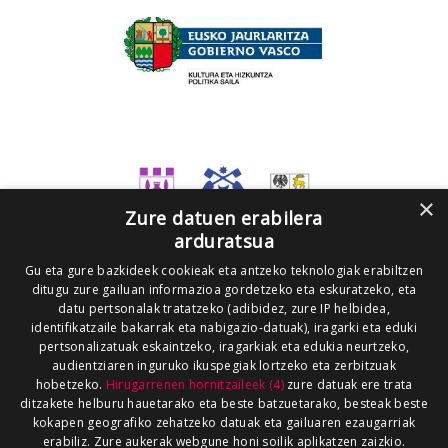
×
Zure datuen erabilera
arduratsua
Gu eta gure bazkideek cookieak eta antzeko teknologiak erabiltzen
ditugu zure gailuan informazioa gordetzeko eta eskuratzeko, eta
datu pertsonalak tratatzeko (adibidez, zure IP helbidea,
identifikatzaile bakarrak eta nabigazio-datuak), iragarki eta eduki
pertsonalizatuak eskaintzeko, iragarkiak eta edukia neurtzeko,
audientziaren inguruko ikuspegiak lortzeko eta zerbitzuak
hobetzeko.
Hirugarrenen hornitzaileek (4)
zure datuak ere trata
ditzakete helburu hauetarako eta beste batzuetarako, besteak beste
kokapen geografiko zehatzeko datuak eta gailuaren ezaugarriak
erabiliz. Zure aukerak webgune honi soilik aplikatzen zaizkio.