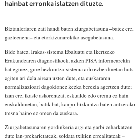
hainbat erronka islatzen dituzte.
Biztanleriaren zati handi baten ziurgabetasuna –batez ere,
gazteenena– eta etorkizunarekiko asegabetasuna.
Bide batez, Irakas-sistema Ebaluatu eta Ikertzeko
Erakundearen diagnostikoek, azken PISA informearekin
bat eginez, gure hezkuntza-sistema arlo ezberdinetan huts
egiten ari dela airean uzten dute, eta euskararen
normalizazioari dagokionez kezka berezia agertzen dute;
izan ere, ikasle askorentzat, eskualde edo eremu ez hain
euskaldunetan, batik bat, kanpo-hizkuntza baten antzerako
tresna baino ez omen da euskara.
Ziurgabetasunaren gordinkeria argi eta garbi zeharkatzen
dute lan-prekarietateak, soldata txikien errealitateak –