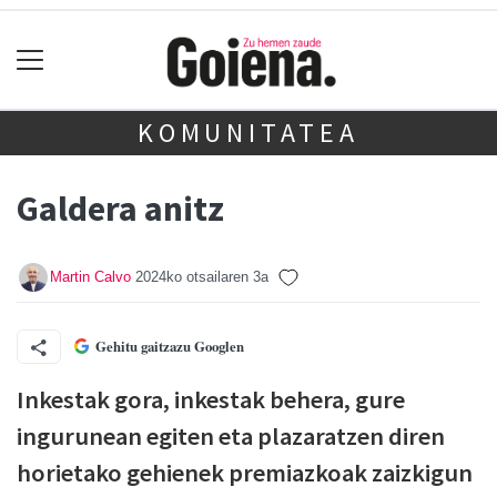
KOMUNITATEA
Galdera anitz
Martin Calvo
2024ko otsailaren 3a
Gehitu gaitzazu Googlen
I
nkestak gora, inkestak behera, gure
ingurunean egiten eta plazaratzen diren
horietako gehienek premiazkoak zaizkigun