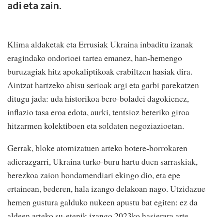
adi eta zain.
Klima aldaketak eta Errusiak Ukraina inbaditu izanak
eragindako ondorioei tartea emanez, han-hemengo
buruzagiak hitz apokaliptikoak erabiltzen hasiak dira.
Aintzat hartzeko abisu serioak argi eta garbi parekatzen
ditugu jada: uda historikoa bero-boladei dagokienez,
inflazio tasa eroa edota, aurki, tentsioz beteriko giroa
hitzarmen kolektiboen eta soldaten negoziazioetan.
Gerrak, bloke atomizatuen arteko botere-borrokaren
adierazgarri, Ukraina turko-buru hartu duen sarraskiak,
berezkoa zaion hondamendiari ekingo dio, eta epe
ertainean, bederen, hala izango delakoan nago. Utzidazue
hemen gustura galduko nukeen apustu bat egiten: ez da
aldeen arteko su-etenik izango 2023ko hasierara arte,