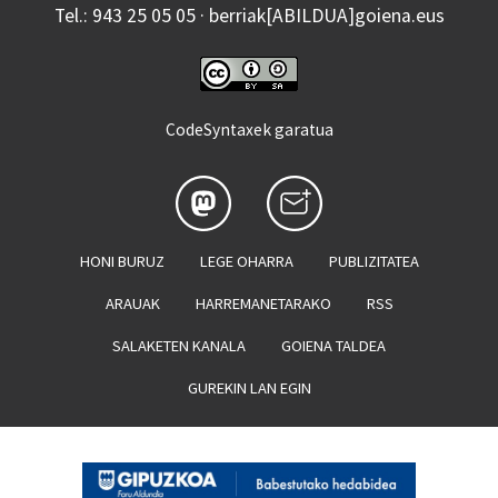
Tel.: 943 25 05 05 · berriak[ABILDUA]goiena.eus
CodeSyntaxek garatua
HONI BURUZ
LEGE OHARRA
PUBLIZITATEA
ARAUAK
HARREMANETARAKO
RSS
SALAKETEN KANALA
GOIENA TALDEA
GUREKIN LAN EGIN