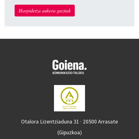
Harpidetza aukera guztiak
Otalora Lizentziaduna 31 · 20500 Arrasate
(Gipuzkoa)