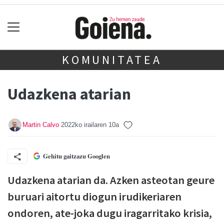
KOMUNITATEA
Udazkena atarian
Martin Calvo
2022ko irailaren 10a
Gehitu gaitzazu Googlen
U
dazkena atarian da. Azken asteotan geure
buruari aitortu diogun irudikeriaren
ondoren, ate-joka dugu iragarritako krisia,