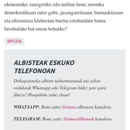
ekonomiko, energetiko edo militar honi, erronka
demokratikoari eutsi gabe, jasangarritasun, buruaskitasun
eta efizientzia klabeetan buelta eztabaidatu baina
berehalako bat eman beharko?
IRITZIA
ALBISTEAK ESKUKO
TELEFONOAN
Debagoieneko albiste nabarmenenak eta azken
ordukoak Whatsapp edo Telegram bidez jaso gura
dituzu? Harpidetu zaitez doan!
WHATSAPP:
Batu zaitez
Goiena
albisteen kanalera.
TELEGRAM:
Batu zaitez
GoienaAlbisteak
kanalera.