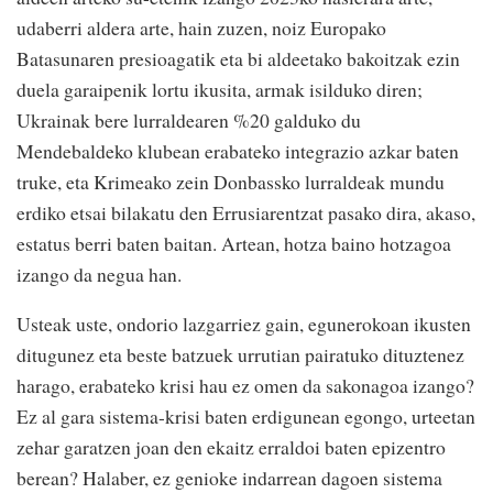
udaberri aldera arte, hain zuzen, noiz Europako
Batasunaren presioagatik eta bi aldeetako bakoitzak ezin
duela garaipenik lortu ikusita, armak isilduko diren;
Ukrainak bere lurraldearen %20 galduko du
Mendebaldeko klubean erabateko integrazio azkar baten
truke, eta Krimeako zein Donbassko lurraldeak mundu
erdiko etsai bilakatu den Errusiarentzat pasako dira, akaso,
estatus berri baten baitan. Artean, hotza baino hotzagoa
izango da negua han.
Usteak uste, ondorio lazgarriez gain, egunerokoan ikusten
ditugunez eta beste batzuek urrutian pairatuko dituztenez
harago, erabateko krisi hau ez omen da sakonagoa izango?
Ez al gara sistema-krisi baten erdigunean egongo, urteetan
zehar garatzen joan den ekaitz erraldoi baten epizentro
berean? Halaber, ez genioke indarrean dagoen sistema