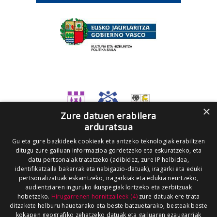
×
Zure datuen erabilera
arduratsua
Gu eta gure bazkideek cookieak eta antzeko teknologiak erabiltzen
ditugu zure gailuan informazioa gordetzeko eta eskuratzeko, eta
datu pertsonalak tratatzeko (adibidez, zure IP helbidea,
identifikatzaile bakarrak eta nabigazio-datuak), iragarki eta eduki
pertsonalizatuak eskaintzeko, iragarkiak eta edukia neurtzeko,
audientziaren inguruko ikuspegiak lortzeko eta zerbitzuak
hobetzeko.
Hirugarrenen hornitzaileek (4)
zure datuak ere trata
ditzakete helburu hauetarako eta beste batzuetarako, besteak beste
kokapen geografiko zehatzeko datuak eta gailuaren ezaugarriak