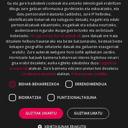
Gu eta gure bazkideek cookieak eta antzeko teknologiak erabiltzen
ditugu zure gailuan informazioa gordetzeko eta eskuratzeko, eta
datu pertsonalak tratatzeko (adibidez, zure IP helbidea,
identifikatzaile bakarrak eta nabigazio-datuak), iragarki eta eduki
pertsonalizatuak eskaintzeko, iragarkiak eta edukia neurtzeko,
audientziaren inguruko ikuspegiak lortzeko eta zerbitzuak
hobetzeko.
Hirugarrenen hornitzaileek (4)
zure datuak ere trata
ditzakete helburu hauetarako eta beste batzuetarako, besteak beste
kokapen geografiko zehatzeko datuak eta gailuaren ezaugarriak
erabiliz. Zure aukerak webgune honi soilik aplikatzen zaizkio.
Hornitzaile batzuek baimena beharrean interes legitimoa oinarri
gisa erabil dezakete; aurka egiteko eskubidea duzu
Iragarkien
ezarpenak
atalean. Zure baimena edozein unetan ken dezakezu
Cookieen ezarpenak
atalean.
Pribatutasun-politika
BEHAR-BEHARREZKOA
ERRENDIMENDUA
BIDERATZEA
FUNTZIONALTASUNA
GUZTIAK ONARTU
GUZTIAK UKATU
XEHETASUNAK ERAKUTSI