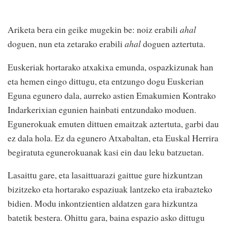
Ariketa bera ein geike mugekin be: noiz erabili
ahal
doguen, nun eta zetarako erabili
ahal
doguen aztertuta.
Euskeriak hortarako atxakixa emunda, ospazkizunak han
eta hemen eingo dittugu, eta entzungo dogu Euskerian
Eguna egunero dala, aurreko astien Emakumien Kontrako
Indarkerixian egunien hainbati entzundako moduen.
Egunerokuak emuten dittuen emaitzak aztertuta, garbi dau
ez dala hola. Ez da egunero Atxabaltan, eta Euskal Herrira
begiratuta egunerokuanak kasi ein dau leku batzuetan.
Lasaittu gare, eta lasaittuarazi gaittue gure hizkuntzan
bizitzeko eta hortarako espaziuak lantzeko eta irabazteko
bidien. Modu inkontzientien aldatzen gara hizkuntza
batetik bestera. Ohittu gara, baina espazio asko dittugu