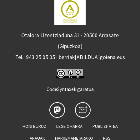
Otalora Lizentziaduna 31 · 20500 Arrasate
(Gipuzkoa)
Tel.: 943 25 05 05 · berriak[ABILDUA]goiena.eus
CodeSyntaxek garatua
HONI BURUZ
LEGE OHARRA
PUBLIZITATEA
ARAUAK
HARREMANETARAKO
RSS