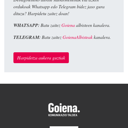
ordukoak Whatsapp edo Telegram bidez jaso gura
dituzu? Harpidetu zaitez doan!
WHATSAPP:
Batu zaitez
Goiena
albisteen kanalera.
TELEGRAM:
Batu zaitez
GoienaAlbisteak
kanalera.
Harpidetza aukera guztiak