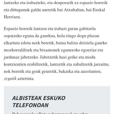
lantzeko eta irabazteko, eta denporarik ez espazio horreik
eta dittugunak galdu aurretik bai Atxabaltan, bai Euskal
Herrixen.
Espazio horreik lantzen eta irabazi guran gabitzela
ospatzeko eguna da gaurkua, hola eingo dogu plazan
elkartuta edota nork beretik, baina balixo deixiela gaurko
mozkorraldixek eta bixamonek eguneroko egoeriaz eta
jardunaz jabetzeko. Jabetzetik hasi geike eta modu
kontzientien erabiltzetik, lantzetik eta zabaltzetik jarraittu,
nok beretik eta geuk geuretik, bakarka eta auzolanien,
zegatik
aztertuta.
ALBISTEAK ESKUKO
TELEFONOAN
Debagoieneko albiste nabarmenenak eta azken