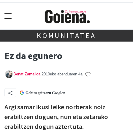
KOMUNITATEA
Ez da egunero
Beñat Zamalloa
2010eko abenduaren 4a
Gehitu gaitzazu Googlen
Argi samar ikusi leike norberak noiz
erabiltzen doguen, nun eta zetarako
erabiltzen dogun aztertuta.