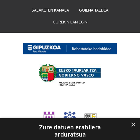
SALAKETEN KANALA
GOIENA TALDEA
GUREKIN LAN EGIN
×
Zure datuen erabilera
arduratsua