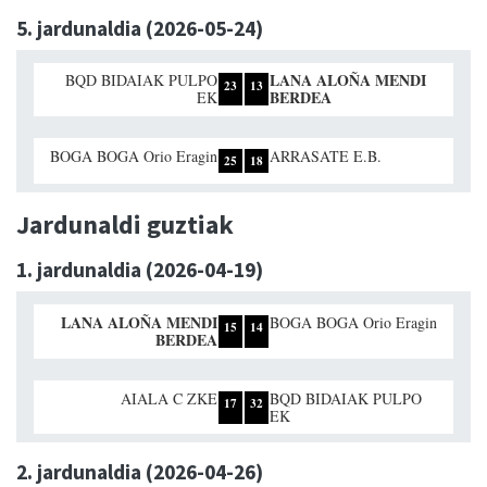
5. jardunaldia (2026-05-24)
LANA ALOÑA MENDI
BQD BIDAIAK PULPO
23
13
BERDEA
EK
BOGA BOGA Orio Eragin
ARRASATE E.B.
25
18
Jardunaldi guztiak
1. jardunaldia (2026-04-19)
LANA ALOÑA MENDI
BOGA BOGA Orio Eragin
15
14
BERDEA
AIALA C ZKE
BQD BIDAIAK PULPO
17
32
EK
2. jardunaldia (2026-04-26)