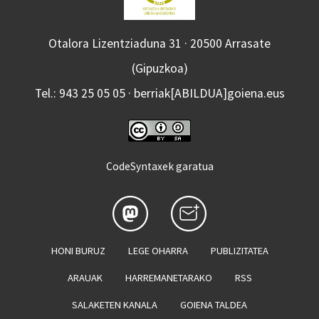
Otalora Lizentziaduna 31 · 20500 Arrasate
(Gipuzkoa)
Tel.: 943 25 05 05 · berriak[ABILDUA]goiena.eus
CodeSyntaxek garatua
HONI BURUZ
LEGE OHARRA
PUBLIZITATEA
ARAUAK
HARREMANETARAKO
RSS
SALAKETEN KANALA
GOIENA TALDEA