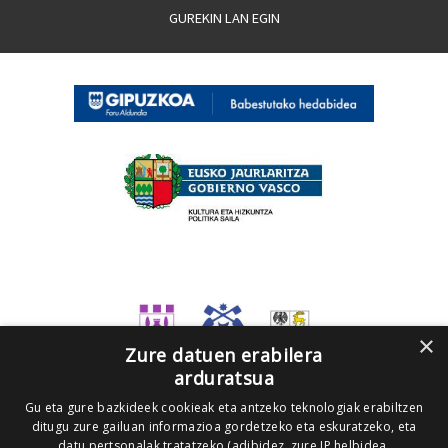
GUREKIN LAN EGIN
×
Zure datuen erabilera
arduratsua
Gu eta gure bazkideek cookieak eta antzeko teknologiak erabiltzen
ditugu zure gailuan informazioa gordetzeko eta eskuratzeko, eta
datu pertsonalak tratatzeko (adibidez, zure IP helbidea,