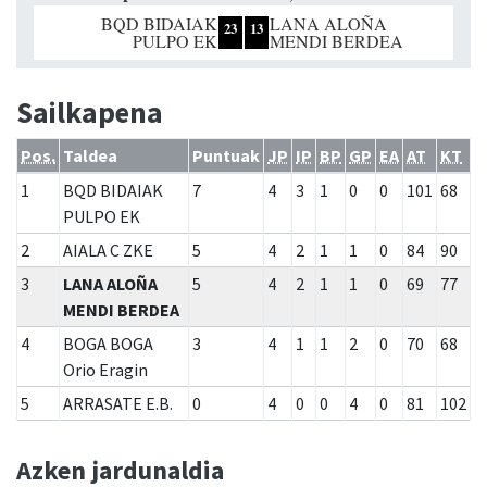
BQD BIDAIAK
LANA ALOÑA
23
13
PULPO EK
MENDI BERDEA
Sailkapena
Pos.
Taldea
Puntuak
JP
IP
BP
GP
EA
AT
KT
1
BQD BIDAIAK
7
4
3
1
0
0
101
68
PULPO EK
2
AIALA C ZKE
5
4
2
1
1
0
84
90
3
LANA ALOÑA
5
4
2
1
1
0
69
77
MENDI BERDEA
4
BOGA BOGA
3
4
1
1
2
0
70
68
Orio Eragin
5
ARRASATE E.B.
0
4
0
0
4
0
81
102
Azken jardunaldia