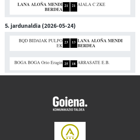
LANA ALOÑA MENDI
AIALA C ZKE
21
21
BERDEA
5. jardunaldia (2026-05-24)
LANA ALOÑA MENDI
BQD BIDAIAK PULPO
23
13
BERDEA
EK
BOGA BOGA Orio Eragin
ARRASATE E.B.
25
18