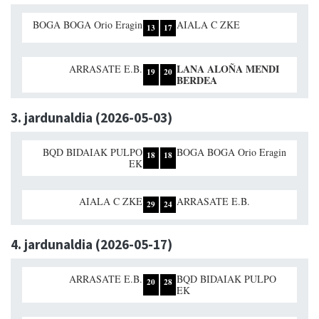
BOGA BOGA Orio Eragin
AIALA C ZKE
13
17
LANA ALOÑA MENDI
ARRASATE E.B.
19
20
BERDEA
3. jardunaldia (2026-05-03)
BQD BIDAIAK PULPO
BOGA BOGA Orio Eragin
18
18
EK
AIALA C ZKE
ARRASATE E.B.
29
24
4. jardunaldia (2026-05-17)
ARRASATE E.B.
BQD BIDAIAK PULPO
20
28
EK