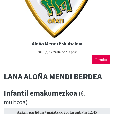
Aloña Mendi Eskubaloia
2013(e)tik partaide / 0 post
Jarraitu
LANA ALOÑA MENDI BERDEA
Infantil emakumezkoa
(6.
multzoa)
Azken partidua / maiatzak 23, larunbata 12:45