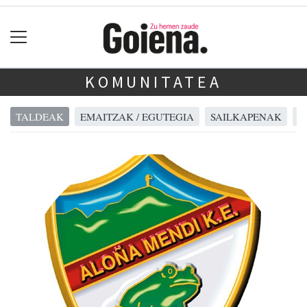
KOMUNITATEA
TALDEAK
EMAITZAK / EGUTEGIA
SAILKAPENAK
A