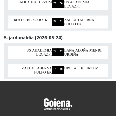
UROLA E.K. URZUM
US AKADEMIA
26
26
LEGAZPI
ROYDE BERGARA K.E.
ZALLA TABERNA
24
21
PULPO EK
5. jardunaldia (2026-05-24)
LANA ALOÑA MENDI
US AKADEMIA
29
25
URDIÑA
LEGAZPI
ZALLA TABERNA
UROLA E.K. URZUM
15
18
PULPO EK