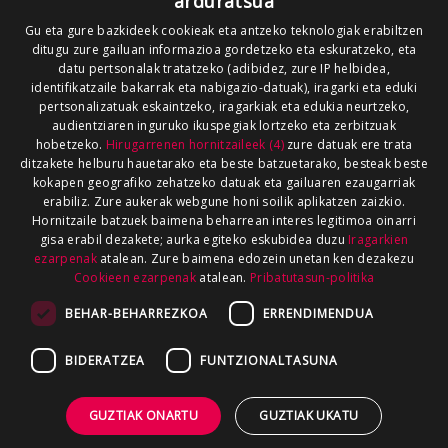
arduratsua
Gu eta gure bazkideek cookieak eta antzeko teknologiak erabiltzen
ditugu zure gailuan informazioa gordetzeko eta eskuratzeko, eta
datu pertsonalak tratatzeko (adibidez, zure IP helbidea,
identifikatzaile bakarrak eta nabigazio-datuak), iragarki eta eduki
pertsonalizatuak eskaintzeko, iragarkiak eta edukia neurtzeko,
audientziaren inguruko ikuspegiak lortzeko eta zerbitzuak
hobetzeko.
Hirugarrenen hornitzaileek (4)
zure datuak ere trata
ditzakete helburu hauetarako eta beste batzuetarako, besteak beste
kokapen geografiko zehatzeko datuak eta gailuaren ezaugarriak
erabiliz. Zure aukerak webgune honi soilik aplikatzen zaizkio.
Hornitzaile batzuek baimena beharrean interes legitimoa oinarri
gisa erabil dezakete; aurka egiteko eskubidea duzu
Iragarkien
ezarpenak
atalean. Zure baimena edozein unetan ken dezakezu
Cookieen ezarpenak
atalean.
Pribatutasun-politika
BEHAR-BEHARREZKOA
ERRENDIMENDUA
BIDERATZEA
FUNTZIONALTASUNA
×
GUZTIAK ONARTU
GUZTIAK UKATU