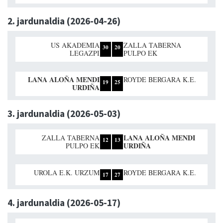
2. jardunaldia (2026-04-26)
US AKADEMIA
ZALLA TABERNA
30
20
LEGAZPI
PULPO EK
LANA ALOÑA MENDI
ROYDE BERGARA K.E.
19
25
URDIÑA
3. jardunaldia (2026-05-03)
LANA ALOÑA MENDI
ZALLA TABERNA
12
13
URDIÑA
PULPO EK
UROLA E.K. URZUM
ROYDE BERGARA K.E.
17
27
4. jardunaldia (2026-05-17)