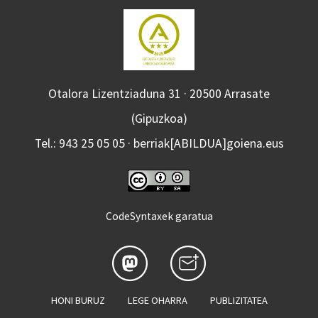
Otalora Lizentziaduna 31 · 20500 Arrasate
(Gipuzkoa)
Tel.: 943 25 05 05 · berriak[ABILDUA]goiena.eus
CodeSyntaxek garatua
HONI BURUZ
LEGE OHARRA
PUBLIZITATEA