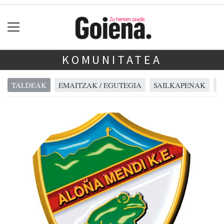
KOMUNITATEA
TALDEAK
EMAITZAK / EGUTEGIA
SAILKAPENAK
A