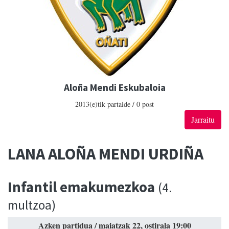
Aloña Mendi Eskubaloia
2013(e)tik partaide / 0 post
Jarraitu
LANA ALOÑA MENDI URDIÑA
Infantil emakumezkoa
(4.
multzoa)
Azken partidua / maiatzak 22, ostirala 19:00