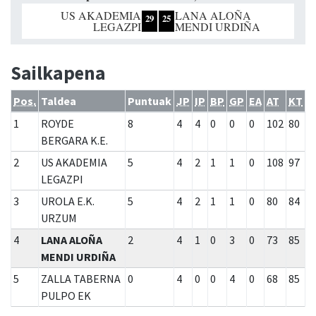
US AKADEMIA
LANA ALOÑA
29
25
LEGAZPI
MENDI URDIÑA
Sailkapena
Pos.
Taldea
Puntuak
JP
IP
BP
GP
EA
AT
KT
1
ROYDE
8
4
4
0
0
0
102
80
BERGARA K.E.
2
US AKADEMIA
5
4
2
1
1
0
108
97
LEGAZPI
3
UROLA E.K.
5
4
2
1
1
0
80
84
URZUM
4
LANA ALOÑA
2
4
1
0
3
0
73
85
MENDI URDIÑA
5
ZALLA TABERNA
0
4
0
0
4
0
68
85
PULPO EK