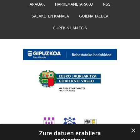
ARAUAK
HARREMANETARAKO
RSS
SALAKETEN KANALA
GOIENA TALDEA
GUREKIN LAN EGIN
×
Zure datuen erabilera