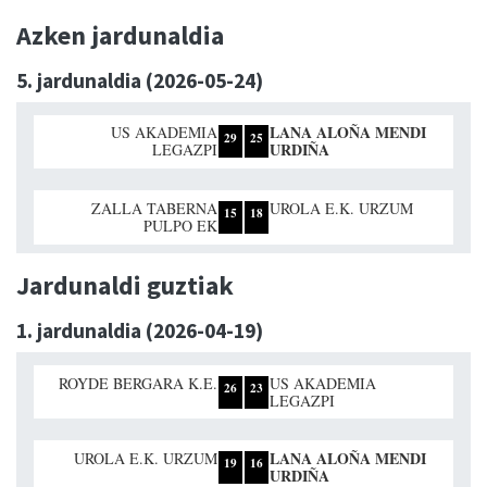
Azken jardunaldia
5. jardunaldia (2026-05-24)
LANA ALOÑA MENDI
US AKADEMIA
29
25
URDIÑA
LEGAZPI
ZALLA TABERNA
UROLA E.K. URZUM
15
18
PULPO EK
Jardunaldi guztiak
1. jardunaldia (2026-04-19)
ROYDE BERGARA K.E.
US AKADEMIA
26
23
LEGAZPI
LANA ALOÑA MENDI
UROLA E.K. URZUM
19
16
URDIÑA