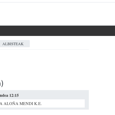
ALBISTEAK
a)
andea 12:15
A ALOÑA MENDI K.E.