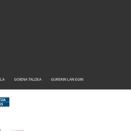
ALA
GOIENA TALDEA
GUREKIN LAN EGIN