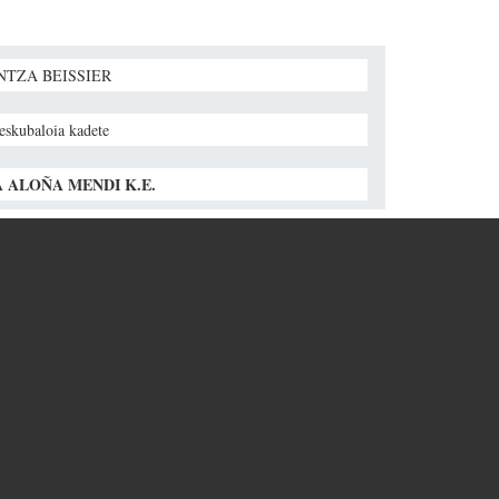
NTZA BEISSIER
 eskubaloia kadete
 ALOÑA MENDI K.E.