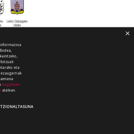
×
 informazioa
lbidea,
skaintzeko,
rbitzuak
etarako eta
 ezaugarriak
 baimena
zu
Iragarkien
k
atalean.
EITIA GUKA
AZKOITIA GUKA
BARRENA
GUKA
GUKA TELEBISTA
HIRUKA
TZIONALTASUNA
Z GUKA
ZUMAIA GUKA
28 KANALA
×