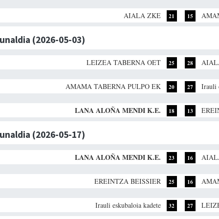
AIALA ZKE
AMAM
21
15
dunaldia (2026-05-03)
LEIZEA TABERNA OET
AIAL
25
28
AMAMA TABERNA PULPO EK
Irauli
20
27
LANA ALOÑA MENDI K.E.
EREI
18
13
dunaldia (2026-05-17)
LANA ALOÑA MENDI K.E.
AIAL
23
16
EREINTZA BEISSIER
AMAM
25
16
Irauli eskubaloia kadete
LEIZ
32
27