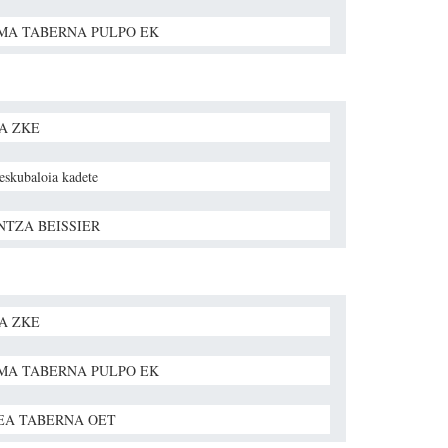
A TABERNA PULPO EK
A ZKE
 eskubaloia kadete
NTZA BEISSIER
A ZKE
A TABERNA PULPO EK
EA TABERNA OET