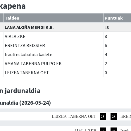
lkapena
Taldea
Puntuak
LANA ALOÑA MENDI K.E.
10
AIALA ZKE
8
EREINTZA BEISSIER
6
Irauli eskubaloia kadete
4
AMAMA TABERNA PULPO EK
2
LEIZEA TABERNA OET
0
n jardunaldia
dunaldia (2026-05-24)
LEIZEA TABERNA OET
EREI
25
28
AIALA ZKE
Irauli
30
28