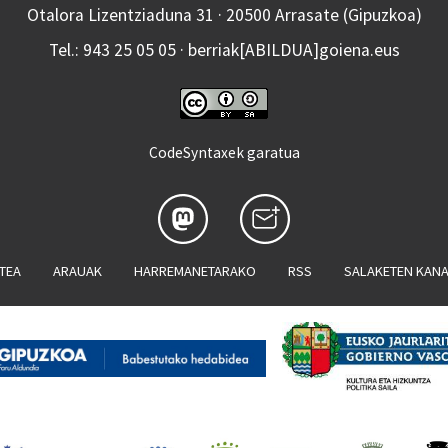
Otalora Lizentziaduna 31 · 20500 Arrasate (Gipuzkoa)
Tel.: 943 25 05 05 · berriak[ABILDUA]goiena.eus
CodeSyntaxek garatua
ATEA
ARAUAK
HARREMANETARAKO
RSS
SALAKETEN KAN