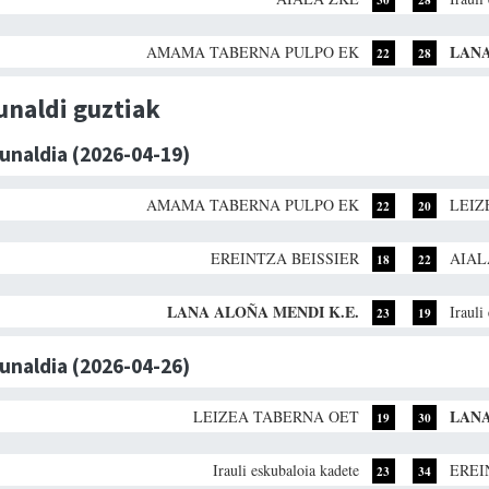
LANA
AMAMA TABERNA PULPO EK
22
28
unaldi guztiak
dunaldia (2026-04-19)
AMAMA TABERNA PULPO EK
LEIZ
22
20
EREINTZA BEISSIER
AIAL
18
22
LANA ALOÑA MENDI K.E.
Irauli
23
19
dunaldia (2026-04-26)
LANA
LEIZEA TABERNA OET
19
30
Irauli eskubaloia kadete
EREI
23
34