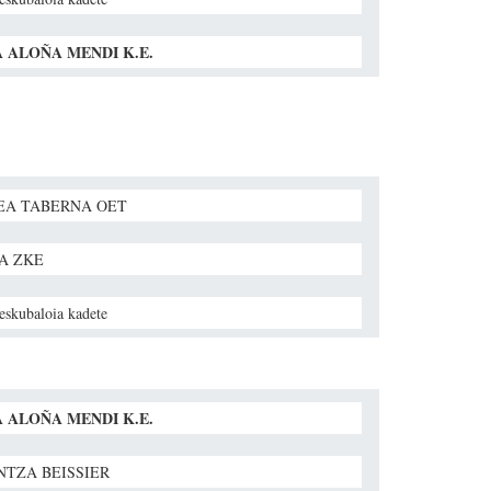
 ALOÑA MENDI K.E.
EA TABERNA OET
A ZKE
 eskubaloia kadete
 ALOÑA MENDI K.E.
NTZA BEISSIER