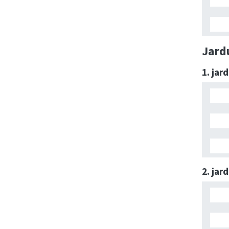
Jard
1. jar
2. jar