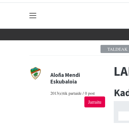
TALDEAK
LA
Aloña Mendi
Eskubaloia
Ka
2013(e)tik partaide / 0 post
Jarraitu