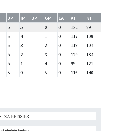
JP
IP
BP
GP
EA
AT
KT
5
5
0
0
122
89
5
4
1
0
117
109
5
3
2
0
118
104
5
2
3
0
129
134
5
1
4
0
95
121
5
0
5
0
116
140
NTZA BEISSIER
 eskubaloia kadete