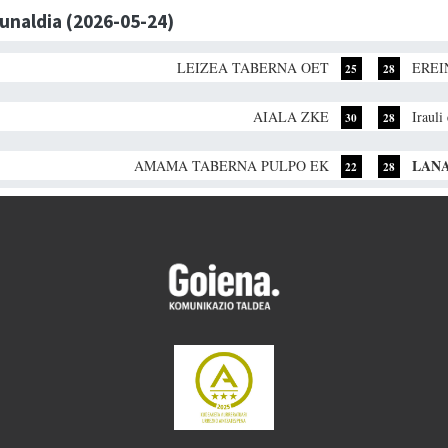
dunaldia (2026-05-24)
LEIZEA TABERNA OET
EREI
25
28
AIALA ZKE
Irauli
30
28
LANA
AMAMA TABERNA PULPO EK
22
28