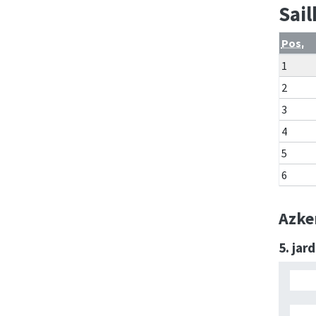
Sai
Pos.
1
2
3
4
5
6
Azke
5. jar