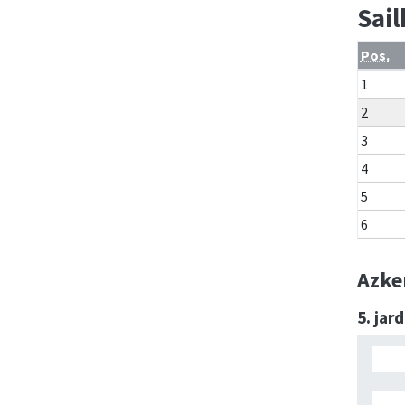
Sai
Pos.
1
2
3
4
5
6
Azke
5. jar