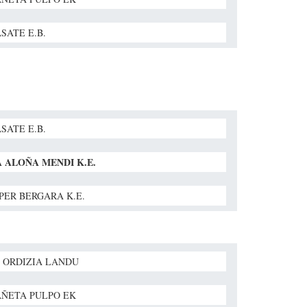
SATE E.B.
SATE E.B.
 ALOÑA MENDI K.E.
PER BERGARA K.E.
 ORDIZIA LANDU
ÑETA PULPO EK