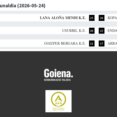
dunaldia (2026-05-24)
LANA ALOÑA MENDI K.E.
KOPA
25
20
USURBIL K.E.
ENDA
20
23
GOIZPER BERGARA K.E.
ARRA
21
17