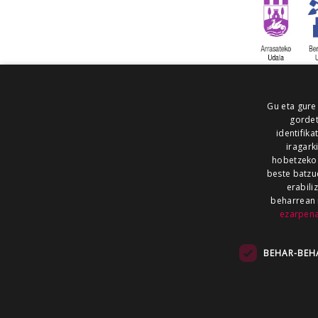
Gu eta gure
gordet
identifika
iragark
hobetzeko
beste batzu
erabili
beharrean 
ezarpen
AIARALDEA
AIKOR
AIURRI
ALEA
BEGITU
ERRAN
EUSKALERRIA IRRA
BEHAR-BEH
KRONIKA
MAILOPE
NOAUA
O