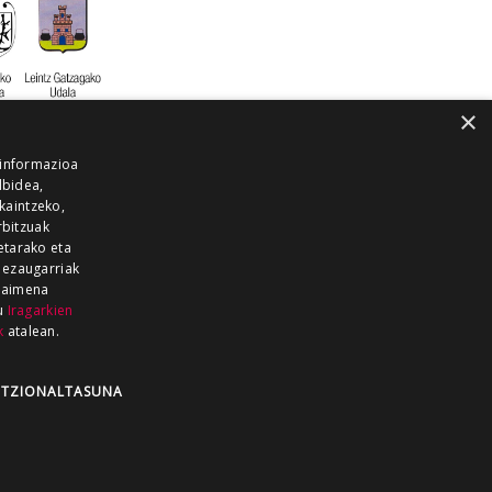
×
 informazioa
lbidea,
skaintzeko,
rbitzuak
etarako eta
 ezaugarriak
 baimena
zu
Iragarkien
k
atalean.
EITIA GUKA
AZKOITIA GUKA
BARRENA
GUKA
GUKA TELEBISTA
HIRUKA
TZIONALTASUNA
Z GUKA
ZUMAIA GUKA
28 KANALA
×