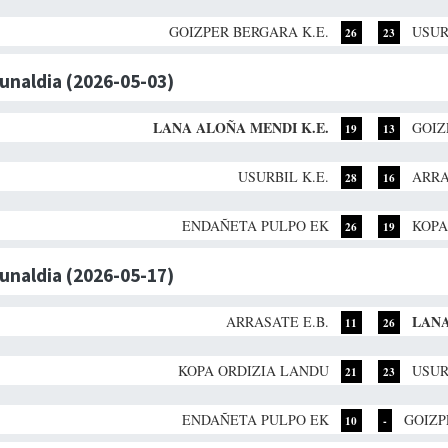
GOIZPER BERGARA K.E.
USUR
26
23
dunaldia (2026-05-03)
LANA ALOÑA MENDI K.E.
GOIZ
19
13
USURBIL K.E.
ARRA
28
16
ENDAÑETA PULPO EK
KOPA
26
19
dunaldia (2026-05-17)
LANA
ARRASATE E.B.
11
26
KOPA ORDIZIA LANDU
USUR
21
23
ENDAÑETA PULPO EK
GOIZP
10
-