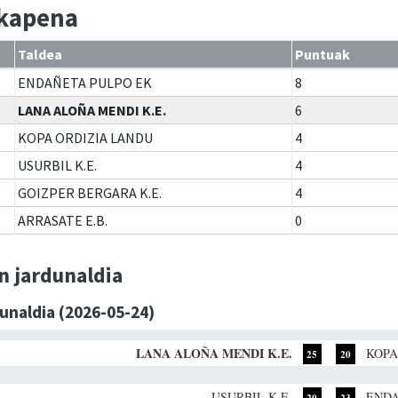
lkapena
Taldea
Puntuak
ENDAÑETA PULPO EK
8
LANA ALOÑA MENDI K.E.
6
KOPA ORDIZIA LANDU
4
USURBIL K.E.
4
GOIZPER BERGARA K.E.
4
ARRASATE E.B.
0
n jardunaldia
dunaldia (2026-05-24)
LANA ALOÑA MENDI K.E.
KOPA
25
20
USURBIL K.E.
ENDA
20
23