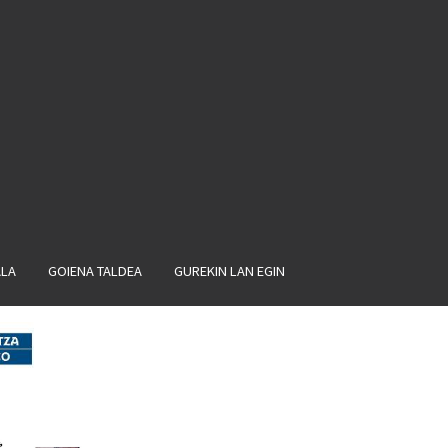
ALA
GOIENA TALDEA
GUREKIN LAN EGIN