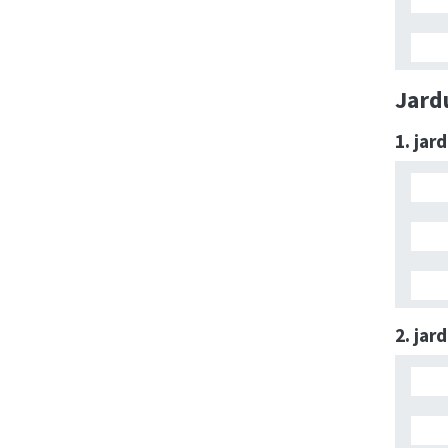
Jard
1. jar
2. jar