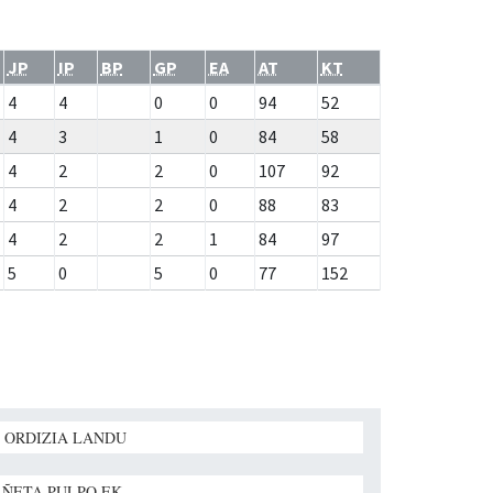
JP
IP
BP
GP
EA
AT
KT
4
4
0
0
94
52
4
3
1
0
84
58
4
2
2
0
107
92
4
2
2
0
88
83
4
2
2
1
84
97
5
0
5
0
77
152
 ORDIZIA LANDU
ÑETA PULPO EK