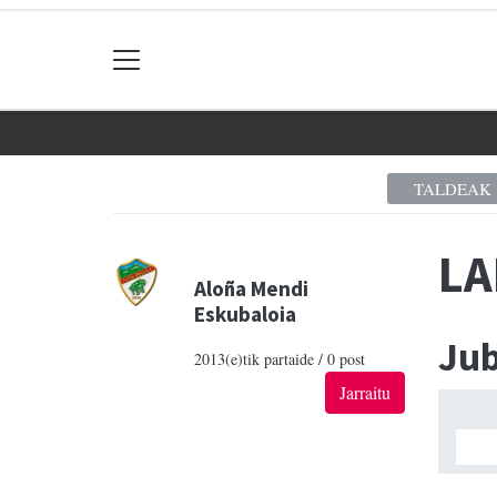
TALDEAK
LA
Aloña Mendi
Eskubaloia
Ju
2013(e)tik partaide / 0 post
Jarraitu