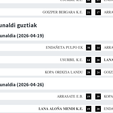
GOIZPER BERGARA K.E.
ARRA
21
17
unaldi guztiak
dunaldia (2026-04-19)
ENDAÑETA PULPO EK
ARRA
38
14
LANA
USURBIL K.E.
14
20
KOPA ORDIZIA LANDU
GOIZ
28
24
dunaldia (2026-04-26)
ARRASATE E.B.
KOPA
19
39
LANA ALOÑA MENDI K.E.
ENDA
19
20