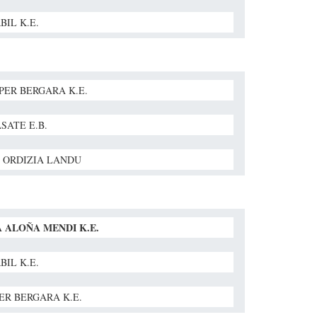
BIL K.E.
PER BERGARA K.E.
SATE E.B.
 ORDIZIA LANDU
 ALOÑA MENDI K.E.
BIL K.E.
ER BERGARA K.E.