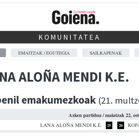
KOMUNITATEA
EMAITZAK / EGUTEGIA
SAILKAPENAK
NA ALOÑA MENDI K.E.
benil emakumezkoak
(21. multz
Azken partidua / maiatzak 22, ost
LANA ALOÑA MENDI K.E.
KOP
25
20