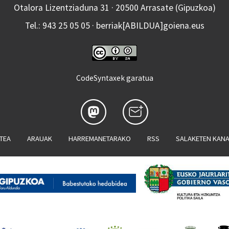
Otalora Lizentziaduna 31 · 20500 Arrasate (Gipuzkoa)
Tel.: 943 25 05 05 · berriak[ABILDUA]goiena.eus
CodeSyntaxek garatua
ATEA
ARAUAK
HARREMANETARAKO
RSS
SALAKETEN KAN