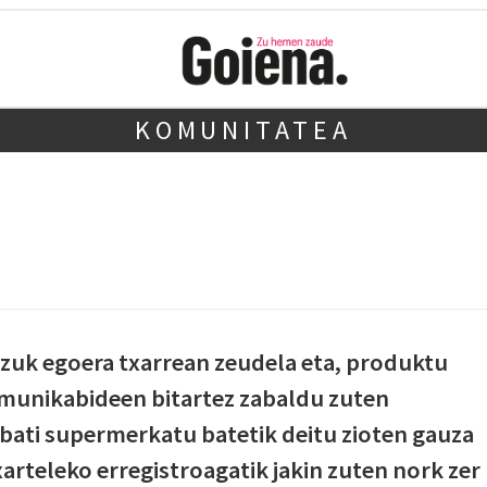
KOMUNITATEA
atzuk egoera txarrean zeudela eta, produktu
omunikabideen bitartez zabaldu zuten
n bati supermerkatu batetik deitu zioten gauza
xarteleko erregistroagatik jakin zuten nork zer