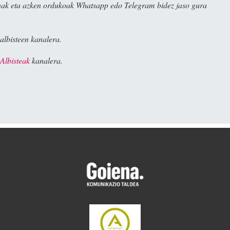
ak eta azken ordukoak Whatsapp edo Telegram bidez jaso gura
albisteen kanalera.
Albisteak
kanalera.