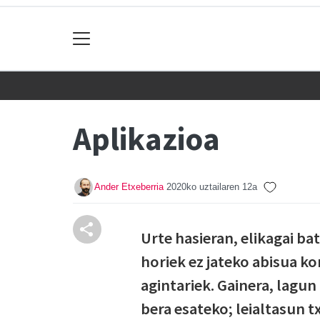
Aplikazioa
Ander Etxeberria
2020ko uztailaren 12a
Urte hasieran, elikagai b
horiek ez jateko abisua k
agintariek. Gainera, lagu
bera esateko; leialtasun t