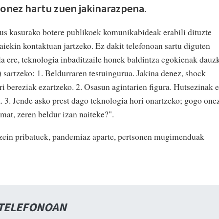
 onez hartu zuen jakinarazpena.
us kasurako botere publikoek komunikabideak erabili dituzte
raiekin kontaktuan jartzeko. Ez dakit telefonoan sartu diguten
a ere, teknologia inbaditzaile honek baldintza egokienak dauz
sartzeko: 1. Beldurraren testuingurua. Jakina denez, shock
i bereziak ezartzeko. 2. Osasun agintarien figura. Hutsezinak e
. 3. Jende asko prest dago teknologia hori onartzeko; gogo onez
amat, zeren beldur izan naiteke?".
zein pribatuek, pandemiaz aparte, pertsonen mugimenduak
 TELEFONOAN