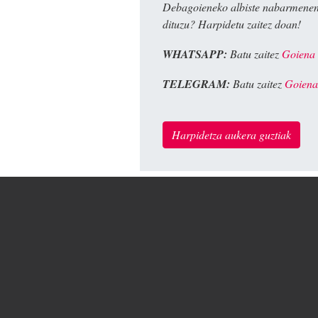
Debagoieneko albiste nabarmenen
dituzu? Harpidetu zaitez doan!
WHATSAPP:
Batu zaitez
Goiena
TELEGRAM:
Batu zaitez
Goiena
Harpidetza aukera guztiak