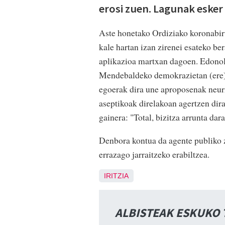
erosi zuen. Lagunak esker
Aste honetako Ordiziako koronabir
kale hartan izan zirenei esateko be
aplikazioa martxan dagoen. Edonol
Mendebaldeko demokrazietan (ere) 
egoerak dira une aproposenak neurr
aseptikoak direlakoan agertzen dira
gainera: "Total, bizitza arrunta dar
Denbora kontua da agente publiko 
errazago jarraitzeko erabiltzea.
IRITZIA
ALBISTEAK ESKUKO