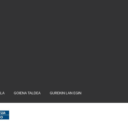
ALA
GOIENA TALDEA
GUREKIN LAN EGIN