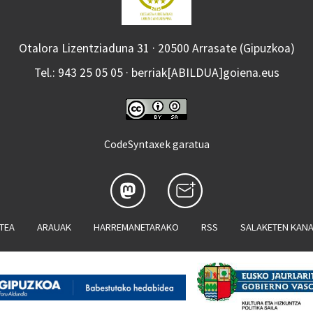
Otalora Lizentziaduna 31 · 20500 Arrasate (Gipuzkoa)
Tel.: 943 25 05 05 · berriak[ABILDUA]goiena.eus
CodeSyntaxek garatua
ATEA
ARAUAK
HARREMANETARAKO
RSS
SALAKETEN KAN