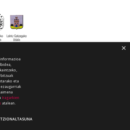
×
 informazioa
lbidea,
skaintzeko,
rbitzuak
etarako eta
 ezaugarriak
 baimena
zu
Iragarkien
k
atalean.
EITIA GUKA
AZKOITIA GUKA
BARRENA
GUKA
GUKA TELEBISTA
HIRUKA
TZIONALTASUNA
Z GUKA
ZUMAIA GUKA
28 KANALA