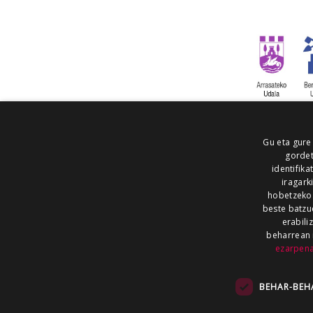
Gu eta gure
gordet
identifika
iragark
hobetzeko
beste batzu
erabili
beharrean 
ezarpen
AIARALDEA
AIKOR
AIURRI
ALEA
BEGITU
ERRAN
EUSKALERRIA IRRA
BEHAR-BEH
KRONIKA
MAILOPE
NOAUA
O