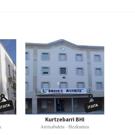
Kurtzebarri BHI
k
Aretxabaleta
- Hezkuntza