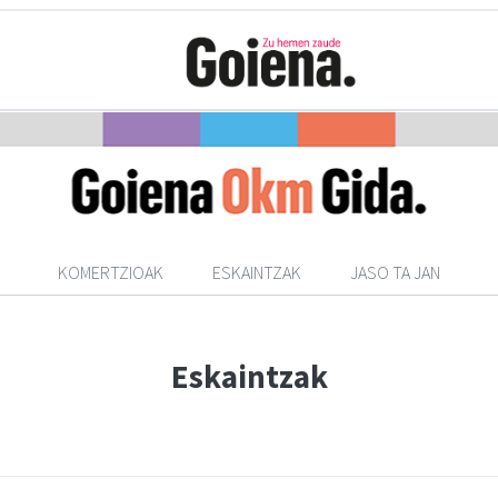
KOMERTZIOAK
ESKAINTZAK
JASO TA JAN
Eskaintzak