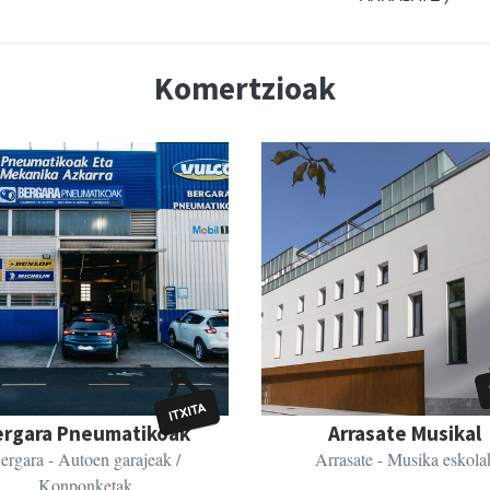
Komertzioak
ergara Pneumatikoak
Arrasate Musikal
ergara
- Autoen garajeak /
Arrasate
- Musika eskola
Konponketak