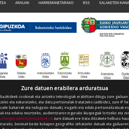
ATEA
ARAUAK
HARREMANETARAKO
RSS
SALAKETEN KAN
Zure datuen erabilera arduratsua
 bazkideek cookieak eta antzeko teknologiak erabiltzen ditugu zure gailuan
zeko eta eskuratzeko, eta datu pertsonalak tratatzeko (adibidez, zure IP he
tzaile bakarrak eta nabigazio-datuak), iragarki eta eduki pertsonalizatuak e
iak eta edukia neurtzeko, audientziaren inguruko ikuspegiak lortzeko eta ze
.
Hirugarrenen hornitzaileek (4)
zure datuak ere trata ditzakete helburu hau
etarako, besteak beste kokapen geografiko zehatzeko datuak eta gailuaren