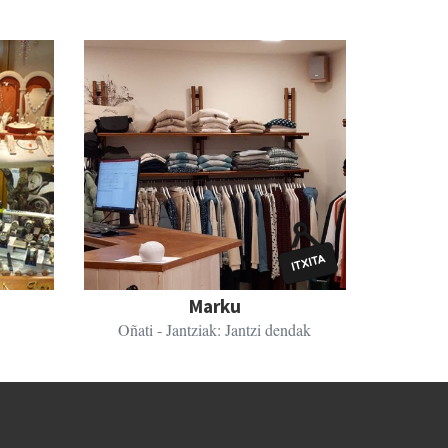
Marku
Oñati
- Jantziak: Jantzi dendak