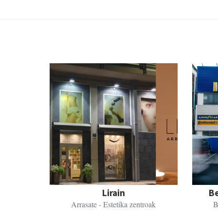
Lirain
B
Arrasate
- Estetika zentroak
B