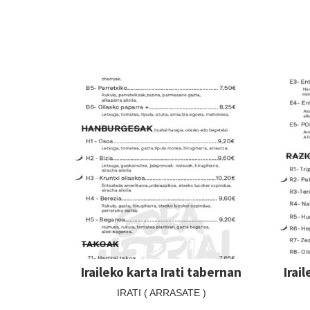
Iraileko karta Irati tabernan
Irai
IRATI ( ARRASATE )