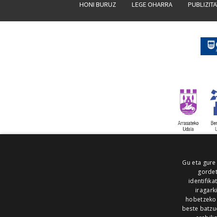
HONI BURUZ
LEGE OHARRA
PUBLIZIT
Gu eta gure
gordet
identifika
iragark
hobetzeko
beste batzu