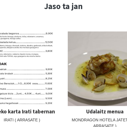
Jaso ta jan
leko karta Irati tabernan
Udalaitz menua
IRATI ( ARRASATE )
MONDRAGON HOTELA JATET
ARRASATE )